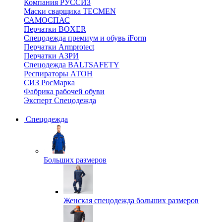
Компания РУССИЗ
Маски сварщика TECMEN
САМОСПАС
Перчатки BOXER
Спецодежда премиум и обувь iForm
Перчатки Armprotect
Перчатки АЗРИ
Спецодежда BALTSAFETY
Респираторы АТОН
СИЗ РосМарка
Фабрика рабочей обуви
Эксперт Спецодежда
Спецодежда
Больших размеров
Женская спецодежда больших размеров