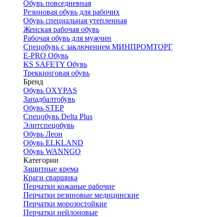
Обувь повседневная
Резиновая обувь для рабочих
Обувь специальная утепленная
Женская рабочая обувь
Рабочая обувь для мужчин
Спецобувь с заключением МИНПРОМТОРГ
E-PRO Обувь
KS SAFETY Обувь
Треккинговая обувь
Бренд
Обувь OXYPAS
Западбалтобувь
Обувь STEP
Спецобувь Delta Plus
Элитспецобувь
Обувь Леон
Обувь ELKLAND
Обувь WANNGO
Категории
Защитные крема
Краги сварщика
Перчатки кожаные рабочие
Перчатки резиновые медицинские
Перчатки морозостойкие
Перчатки нейлоновые