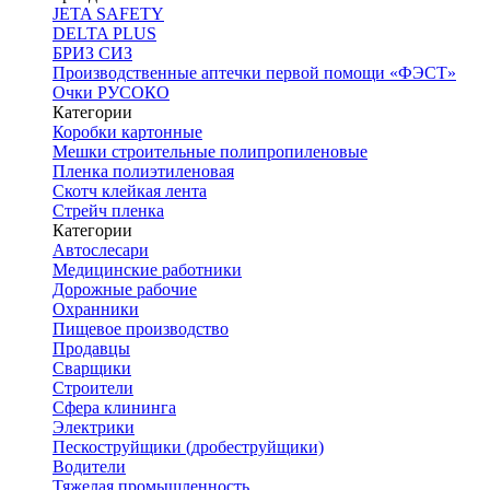
JETA SAFETY
DELTA PLUS
БРИЗ СИЗ
Производственные аптечки первой помощи «ФЭСТ»
Очки РУСОКО
Категории
Коробки картонные
Мешки строительные полипропиленовые
Пленка полиэтиленовая
Скотч клейкая лента
Стрейч пленка
Категории
Автослесари
Медицинские работники
Дорожные рабочие
Охранники
Пищевое производство
Продавцы
Сварщики
Строители
Сфера клининга
Электрики
Пескоструйщики (дробеструйщики)
Водители
Тяжелая промышленность