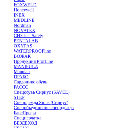
FOXWELD
Honeywell
INEX
MEDLINE
Nordman
NOVATEX
СИЗ Jeta Safety
PENTALAB
OXYPAS
WATERPROOFline
ВОЖАК
Продукция ProfLine
MANIPULA
Manulan
ПРАБО
Сардоникс обувь
РАССО
Спецобувь Сириус (SAVEL)
STEP
Спецодежда Sirius (Сириус)
Спецобъединение спецодежда
БарсПрофи
Спецперчатка
ВЕЗДЕХОД