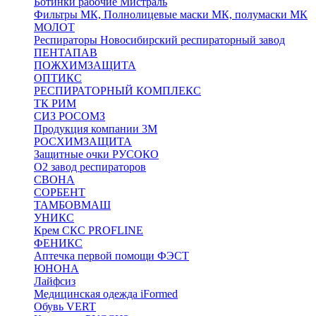
Ботинки рабочие Мистраль
Фильтры МК, Полнолицевые маски МК, полумаски МК
МОЛОТ
Респираторы Новосибирский респираторный завод
ПЕНТАПАВ
ПОЖХИМЗАЩИТА
ОПТИКС
РЕСПИРАТОРНЫЙ КОМПЛЕКС
ТК РИМ
СИЗ РОСОМЗ
Продукция компании 3M
РОСХИМЗАЩИТА
Защитные очки РУСОКО
О2 завод респираторов
СВОНА
СОРБЕНТ
ТАМБОВМАШ
УНИКС
Крем СКС PROFLINE
ФЕНИКС
Аптечка первой помощи ФЭСТ
ЮНОНА
Лайфсиз
Медицинская одежда iFormed
Обувь VERT