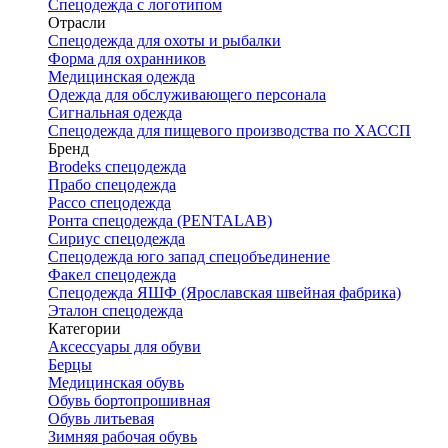
Спецодежда с логотипом
Отрасли
Спецодежда для охоты и рыбалки
Форма для охранников
Медицинская одежда
Одежда для обслуживающего персонала
Сигнальная одежда
Спецодежда для пищевого производства по ХАССП
Бренд
Brodeks спецодежда
Прабо спецодежда
Рассо спецодежда
Ронта спецодежда (PENTALAB)
Сириус спецодежда
Спецодежда юго запад спецобъединение
Факел спецодежда
Спецодежда ЯШФ (Ярославская швейная фабрика)
Эталон спецодежда
Категории
Аксессуары для обуви
Берцы
Медицинская обувь
Обувь бортопрошивная
Обувь литьевая
Зимняя рабочая обувь