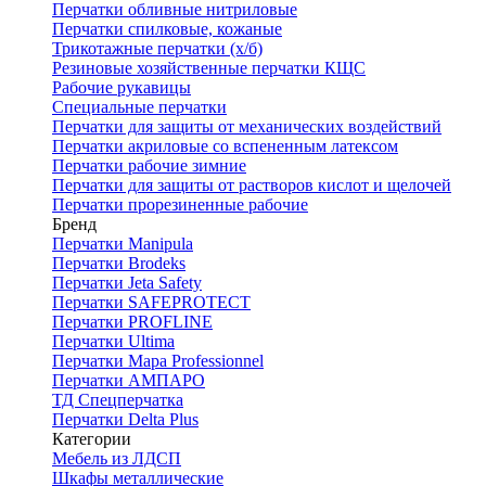
Перчатки обливные нитриловые
Перчатки спилковые, кожаные
Трикотажные перчатки (х/б)
Резиновые хозяйственные перчатки КЩС
Рабочие рукавицы
Специальные перчатки
Перчатки для защиты от механических воздействий
Перчатки акриловые со вспененным латексом
Перчатки рабочие зимние
Перчатки для защиты от растворов кислот и щелочей
Перчатки прорезиненные рабочие
Бренд
Перчатки Manipula
Перчатки Brodeks
Перчатки Jeta Safety
Перчатки SAFEPROTECT
Перчатки PROFLINE
Перчатки Ultima
Перчатки Мара Professionnel
Перчатки АМПАРО
ТД Спецперчатка
Перчатки Delta Plus
Категории
Мебель из ЛДСП
Шкафы металлические