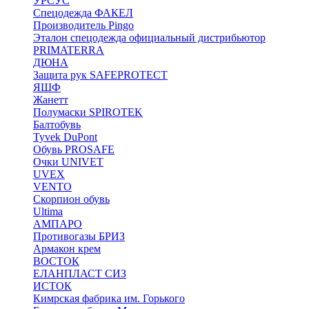
УРСУС
Спецодежда ФАКЕЛ
Производитель Pingo
Эталон спецодежда официальный дистрибьютор
PRIMATERRA
ДЮНА
Защита рук SAFEPROTECT
ЯШФ
Жанетт
Полумаски SPIROTEK
Балтобувь
Tyvek DuPont
Обувь PROSAFE
Очки UNIVET
UVEX
VENTO
Скорпион обувь
Ultima
АМПАРО
Противогазы БРИЗ
Армакон крем
ВОСТОК
ЕЛАНПЛАСТ СИЗ
ИСТОК
Кимрская фабрика им. Горького