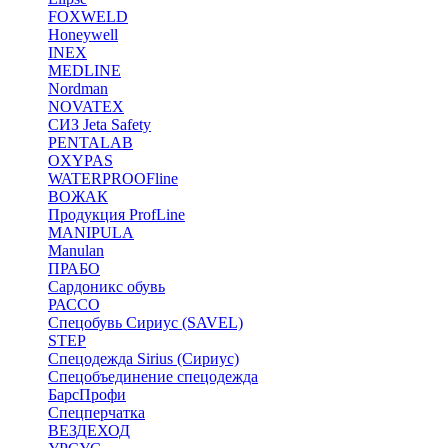
FOXWELD
Honeywell
INEX
MEDLINE
Nordman
NOVATEX
СИЗ Jeta Safety
PENTALAB
OXYPAS
WATERPROOFline
ВОЖАК
Продукция ProfLine
MANIPULA
Manulan
ПРАБО
Сардоникс обувь
РАССО
Спецобувь Сириус (SAVEL)
STEP
Спецодежда Sirius (Сириус)
Спецобъединение спецодежда
БарсПрофи
Спецперчатка
ВЕЗДЕХОД