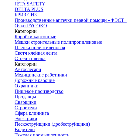
JETA SAFETY
DELTA PLUS
БРИЗ СИЗ
Производственные аптечки первой помощи «ФЭСТ»
Очки РУСОКО
Категории
Коробки картонные
Мешки строительные полипропиленовые
Пленка полиэтиленовая
Скотч клейкая лента
Стрейч пленка
Категории
Автослесари
Медицинские работники
Дорожные рабочие
Охранники
Пищевое производство
Продавцы
Сварщики
Строители
Сфера клининга
Электрики
Пескоструйщики (дробеструйщики)
Водители
Тяжелая промышленность