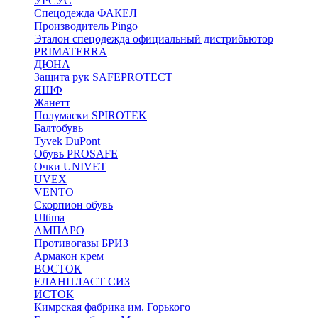
УРСУС
Спецодежда ФАКЕЛ
Производитель Pingo
Эталон спецодежда официальный дистрибьютор
PRIMATERRA
ДЮНА
Защита рук SAFEPROTECT
ЯШФ
Жанетт
Полумаски SPIROTEK
Балтобувь
Tyvek DuPont
Обувь PROSAFE
Очки UNIVET
UVEX
VENTO
Скорпион обувь
Ultima
АМПАРО
Противогазы БРИЗ
Армакон крем
ВОСТОК
ЕЛАНПЛАСТ СИЗ
ИСТОК
Кимрская фабрика им. Горького