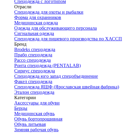
Спецодежда с логотипом
Отрасли
Спецодежда для охоты и рыбалки
Форма для охранников
Медицинская одежда
Одежда для обслуживающего персонала
Сигнальная одежда
Спецодежда для пищевого производства по ХАССП
Бренд
Brodeks спецодежда
Прабо спецодежда
Рассо спецодежда
Ронта спецодежда (PENTALAB)
Сириус спецодежда
Спецодежда юго запад спецобъединение
Факел спецодежда
Спецодежда ЯШФ (Ярославская швейная фабрика)
Эталон спецодежда
Категории
Аксессуары для обуви
Берцы
Медицинская обувь
Обувь бортопрошивная
Обувь литьевая
Зимняя рабочая обувь