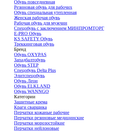
Обувь повседневная
Резиновая обувь для рабочих
Обувь специальная утепленная
Женская рабочая обувь
Рабочая обувь для мужчин
Спецобувь с заключением МИНПРОМТОРГ
E-PRO Обувь
KS SAFETY Обувь
Треккинговая обувь
Бренд
Обувь OXYPAS
Западбалтобувь
Обувь STEP
Спецобувь Delta Plus
Элитспецобувь
Обувь Леон
Обувь ELKLAND
Обувь WANNGO
Категории
Защитные крема
Краги сварщика
Перчатки кожаные рабочие
Перчатки резиновые медицинские
Перчатки морозостойкие
Перчатки нейлоновые