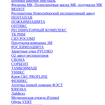
Ботинки рабочие Мистраль
Фильтры МК, Полнолицевые маски МК, полумаски МК
МОЛОТ
Респираторы Новосибирский респираторный завод
ПЕНТАПАВ
ПОЖХИМЗАЩИТА
ОПТИКС
РЕСПИРАТОРНЫЙ КОМПЛЕКС
ТК РИМ
СИЗ РОСОМЗ
Продукция компании 3M
РОСХИМЗАЩИТА
Защитные очки РУСОКО
О2 завод респираторов
СВОНА
СОРБЕНТ
ТАМБОВМАШ
УНИКС
Крем СКС PROFLINE
ФЕНИКС
Аптечка первой помощи ФЭСТ
ЮНОНА
Лайфсиз
Медицинская одежда iFormed
Обувь VERT