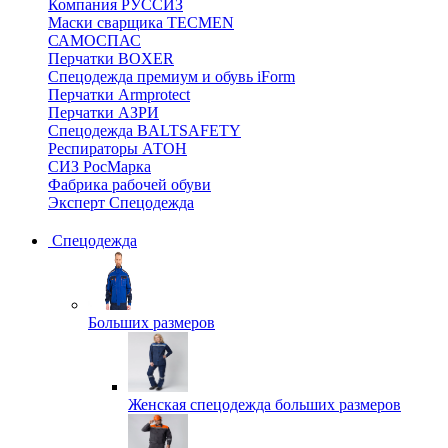
Компания РУССИЗ
Маски сварщика TECMEN
САМОСПАС
Перчатки BOXER
Спецодежда премиум и обувь iForm
Перчатки Armprotect
Перчатки АЗРИ
Спецодежда BALTSAFETY
Респираторы АТОН
СИЗ РосМарка
Фабрика рабочей обуви
Эксперт Спецодежда
Спецодежда
Больших размеров
Женская спецодежда больших размеров