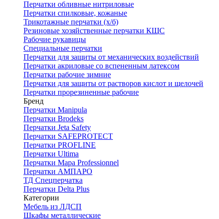
Перчатки обливные нитриловые
Перчатки спилковые, кожаные
Трикотажные перчатки (х/б)
Резиновые хозяйственные перчатки КЩС
Рабочие рукавицы
Специальные перчатки
Перчатки для защиты от механических воздействий
Перчатки акриловые со вспененным латексом
Перчатки рабочие зимние
Перчатки для защиты от растворов кислот и щелочей
Перчатки прорезиненные рабочие
Бренд
Перчатки Manipula
Перчатки Brodeks
Перчатки Jeta Safety
Перчатки SAFEPROTECT
Перчатки PROFLINE
Перчатки Ultima
Перчатки Мара Professionnel
Перчатки АМПАРО
ТД Спецперчатка
Перчатки Delta Plus
Категории
Мебель из ЛДСП
Шкафы металлические