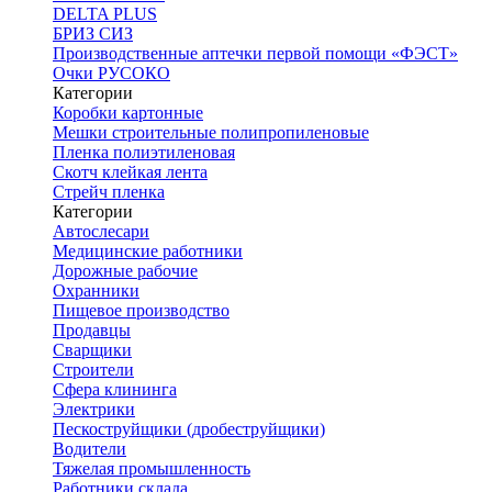
DELTA PLUS
БРИЗ СИЗ
Производственные аптечки первой помощи «ФЭСТ»
Очки РУСОКО
Категории
Коробки картонные
Мешки строительные полипропиленовые
Пленка полиэтиленовая
Скотч клейкая лента
Стрейч пленка
Категории
Автослесари
Медицинские работники
Дорожные рабочие
Охранники
Пищевое производство
Продавцы
Сварщики
Строители
Сфера клининга
Электрики
Пескоструйщики (дробеструйщики)
Водители
Тяжелая промышленность
Работники склада