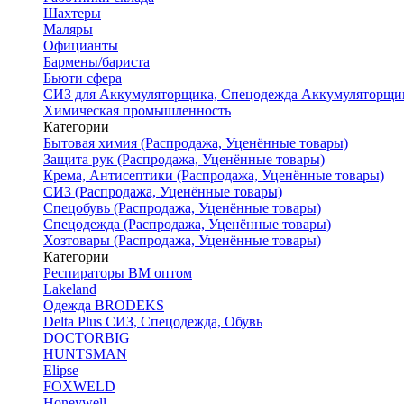
Шахтеры
Маляры
Официанты
Бармены/бариста
Бьюти сфера
СИЗ для Аккумуляторщика, Спецодежда Аккумуляторщи
Химическая промышленность
Категории
Бытовая химия (Распродажа, Уценённые товары)
Защита рук (Распродажа, Уценённые товары)
Крема, Антисептики (Распродажа, Уценённые товары)
СИЗ (Распродажа, Уценённые товары)
Спецобувь (Распродажа, Уценённые товары)
Спецодежда (Распродажа, Уценённые товары)
Хозтовары (Распродажа, Уценённые товары)
Категории
Респираторы ВМ оптом
Lakeland
Одежда BRODEKS
Delta Plus СИЗ, Спецодежда, Обувь
DOCTORBIG
HUNTSMAN
Elipse
FOXWELD
Honeywell