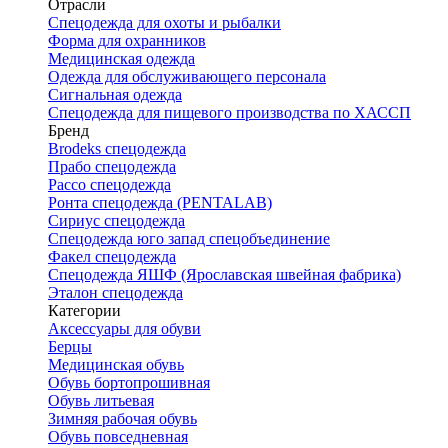
Отрасли
Спецодежда для охоты и рыбалки
Форма для охранников
Медицинская одежда
Одежда для обслуживающего персонала
Сигнальная одежда
Спецодежда для пищевого производства по ХАССП
Бренд
Brodeks спецодежда
Прабо спецодежда
Рассо спецодежда
Ронта спецодежда (PENTALAB)
Сириус спецодежда
Спецодежда юго запад спецобъединение
Факел спецодежда
Спецодежда ЯШФ (Ярославская швейная фабрика)
Эталон спецодежда
Категории
Аксессуары для обуви
Берцы
Медицинская обувь
Обувь бортопрошивная
Обувь литьевая
Зимняя рабочая обувь
Обувь повседневная