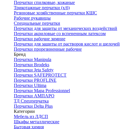
Перчатки спилковые, кожаные
Трикотажные перчатки (х/б)
Резиновые хозяйственные перчатки КЩС
Рабочие рукавицы
Специальные перчатки
Перчатки для защиты от механических воздействий
Перчатки акриловые со вспененным латексом
Перчатки рабочие зимние
Перчатки для защиты от растворов кислот и щелочей
Перчатки прорезиненные рабочие
Бренд
Перчатки Manipula
Перчатки Brodeks
Перчатки Jeta Safety
Перчатки SAFEPROTECT
Перчатки PROFLINE
Перчатки Ultima
Перчатки Мара Professionnel
Перчатки АМПАРО
ТД Спецперчатка
Перчатки Delta Plus
Категории
Мебель из ЛДСП
Шкафы металлические
Бытовая химия