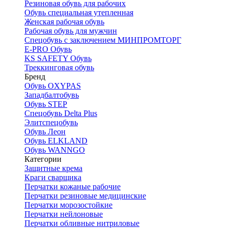
Резиновая обувь для рабочих
Обувь специальная утепленная
Женская рабочая обувь
Рабочая обувь для мужчин
Спецобувь с заключением МИНПРОМТОРГ
E-PRO Обувь
KS SAFETY Обувь
Треккинговая обувь
Бренд
Обувь OXYPAS
Западбалтобувь
Обувь STEP
Спецобувь Delta Plus
Элитспецобувь
Обувь Леон
Обувь ELKLAND
Обувь WANNGO
Категории
Защитные крема
Краги сварщика
Перчатки кожаные рабочие
Перчатки резиновые медицинские
Перчатки морозостойкие
Перчатки нейлоновые
Перчатки обливные нитриловые