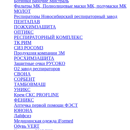
Ботинки рабочие Мистраль
Фильтры МК, Полнолицевые маски МК, полумаски МК
МОЛОТ
Респираторы Новосибирский респираторный завод
ПЕНТАПАВ
ПОЖХИМЗАЩИТА
ОПТИКС
РЕСПИРАТОРНЫЙ КОМПЛЕКС
ТК РИМ
СИЗ РОСОМЗ
Продукция компании 3M
РОСХИМЗАЩИТА
Защитные очки РУСОКО
О2 завод респираторов
СВОНА
СОРБЕНТ
ТАМБОВМАШ
УНИКС
Крем СКС PROFLINE
ФЕНИКС
Аптечка первой помощи ФЭСТ
ЮНОНА
Лайфсиз
Медицинская одежда iFormed
Обувь VERT