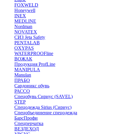
FOXWELD
Honeywell
INEX
MEDLINE
Nordman
NOVATEX
СИЗ Jeta Safety
PENTALAB
OXYPAS
WATERPROOFline
ВОЖАК
Продукция ProfLine
MANIPULA
Manulan
ПРАБО
Сардоникс обувь
РАССО
Спецобувь Сириус (SAVEL)
STEP
Спецодежда Sirius (Сириус)
Спецобъединение спецодежда
БарсПрофи
Спецперчатка
ВЕЗДЕХОД