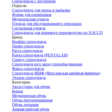
Спецодежда с логотипом
Отрасли
Спецодежда для охоты и рыбалки
Форма для охранников
Медицинская одежда
Одежда для обслуживающего персонала
Сигнальная одежда
Спецодежда для пищевого производства по ХАССП
Бренд
Brodeks спецодежда
Прабо спецодежда
Рассо спецодежда
Ронта спецодежда (PENTALAB)
Сириус спецодежда
Спецодежда юго запад спецобъединение
Факел спецодежда
Спецодежда ЯШФ (Ярославская швейная фабрика)
Эталон спецодежда
Категории
Аксессуары для обуви
Берцы
Медицинская обувь
Обувь бортопрошивная
Обувь литьевая
Зимняя рабочая обувь