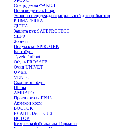
УРСУС
Спецодежда ФАКЕЛ
Производитель Pingo
Эталон спецодежда официальный дистрибьютор
PRIMATERRA
ДЮНА
Защита рук SAFEPROTECT
ЯШФ
Жанетт
Полумаски SPIROTEK
Балтобувь
Tyvek DuPont
Обувь PROSAFE
Очки UNIVET
UVEX
VENTO
Скорпион обувь
Ultima
АМПАРО
Противогазы БРИЗ
Армакон крем
ВОСТОК
ЕЛАНПЛАСТ СИЗ
ИСТОК
Кимрская фабрика им. Горького