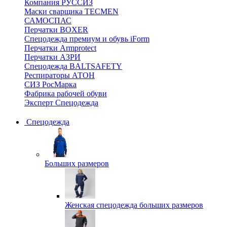
Компания РУССИЗ
Маски сварщика TECMEN
САМОСПАС
Перчатки BOXER
Спецодежда премиум и обувь iForm
Перчатки Armprotect
Перчатки АЗРИ
Спецодежда BALTSAFETY
Респираторы АТОН
СИЗ РосМарка
Фабрика рабочей обуви
Эксперт Спецодежда
Спецодежда
Больших размеров
Женская спецодежда больших размеров