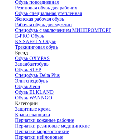
Обувь повседневная
Резиновая обувь для рабочих
Обувь специальная утепленная
Женская рабочая обувь
Рабочая обувь для мужчин
Спецобувь с заключением МИНПРОМТОРГ
E-PRO Обувь
KS SAFETY Обувь
Треккинговая обувь
Бренд
Обувь OXYPAS
Западбалтобувь
Обувь STEP
Спецобувь Delta Plus
Элитспецобувь
Обувь Леон
Обувь ELKLAND
Обувь WANNGO
Категории
Защитные крема
Краги сварщика
Перчатки кожаные рабочие
Перчатки резиновые медицинские
Перчатки морозостойкие
Перчатки нейлоновые