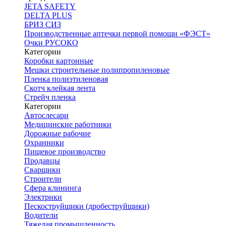
JETA SAFETY
DELTA PLUS
БРИЗ СИЗ
Производственные аптечки первой помощи «ФЭСТ»
Очки РУСОКО
Категории
Коробки картонные
Мешки строительные полипропиленовые
Пленка полиэтиленовая
Скотч клейкая лента
Стрейч пленка
Категории
Автослесари
Медицинские работники
Дорожные рабочие
Охранники
Пищевое производство
Продавцы
Сварщики
Строители
Сфера клининга
Электрики
Пескоструйщики (дробеструйщики)
Водители
Тяжелая промышленность