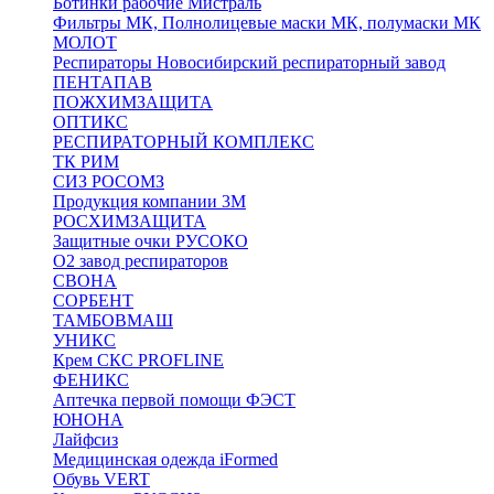
Ботинки рабочие Мистраль
Фильтры МК, Полнолицевые маски МК, полумаски МК
МОЛОТ
Респираторы Новосибирский респираторный завод
ПЕНТАПАВ
ПОЖХИМЗАЩИТА
ОПТИКС
РЕСПИРАТОРНЫЙ КОМПЛЕКС
ТК РИМ
СИЗ РОСОМЗ
Продукция компании 3M
РОСХИМЗАЩИТА
Защитные очки РУСОКО
О2 завод респираторов
СВОНА
СОРБЕНТ
ТАМБОВМАШ
УНИКС
Крем СКС PROFLINE
ФЕНИКС
Аптечка первой помощи ФЭСТ
ЮНОНА
Лайфсиз
Медицинская одежда iFormed
Обувь VERT