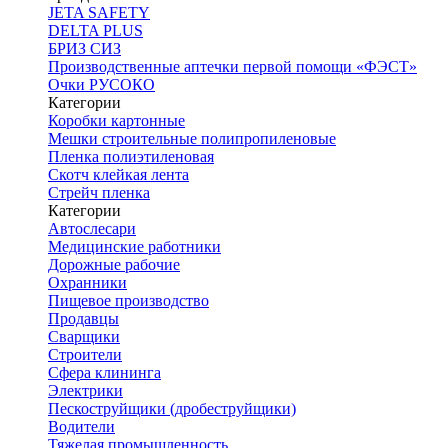
JETA SAFETY
DELTA PLUS
БРИЗ СИЗ
Производственные аптечки первой помощи «ФЭСТ»
Очки РУСОКО
Категории
Коробки картонные
Мешки строительные полипропиленовые
Пленка полиэтиленовая
Скотч клейкая лента
Стрейч пленка
Категории
Автослесари
Медицинские работники
Дорожные рабочие
Охранники
Пищевое производство
Продавцы
Сварщики
Строители
Сфера клининга
Электрики
Пескоструйщики (дробеструйщики)
Водители
Тяжелая промышленность