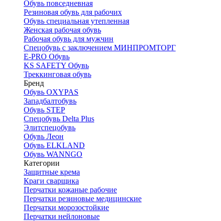
Обувь повседневная
Резиновая обувь для рабочих
Обувь специальная утепленная
Женская рабочая обувь
Рабочая обувь для мужчин
Спецобувь с заключением МИНПРОМТОРГ
E-PRO Обувь
KS SAFETY Обувь
Треккинговая обувь
Бренд
Обувь OXYPAS
Западбалтобувь
Обувь STEP
Спецобувь Delta Plus
Элитспецобувь
Обувь Леон
Обувь ELKLAND
Обувь WANNGO
Категории
Защитные крема
Краги сварщика
Перчатки кожаные рабочие
Перчатки резиновые медицинские
Перчатки морозостойкие
Перчатки нейлоновые