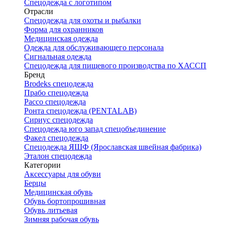
Спецодежда с логотипом
Отрасли
Спецодежда для охоты и рыбалки
Форма для охранников
Медицинская одежда
Одежда для обслуживающего персонала
Сигнальная одежда
Спецодежда для пищевого производства по ХАССП
Бренд
Brodeks спецодежда
Прабо спецодежда
Рассо спецодежда
Ронта спецодежда (PENTALAB)
Сириус спецодежда
Спецодежда юго запад спецобъединение
Факел спецодежда
Спецодежда ЯШФ (Ярославская швейная фабрика)
Эталон спецодежда
Категории
Аксессуары для обуви
Берцы
Медицинская обувь
Обувь бортопрошивная
Обувь литьевая
Зимняя рабочая обувь