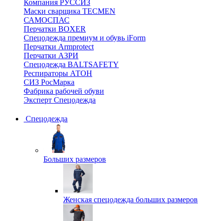
Компания РУССИЗ
Маски сварщика TECMEN
САМОСПАС
Перчатки BOXER
Спецодежда премиум и обувь iForm
Перчатки Armprotect
Перчатки АЗРИ
Спецодежда BALTSAFETY
Респираторы АТОН
СИЗ РосМарка
Фабрика рабочей обуви
Эксперт Спецодежда
Спецодежда
Больших размеров
Женская спецодежда больших размеров