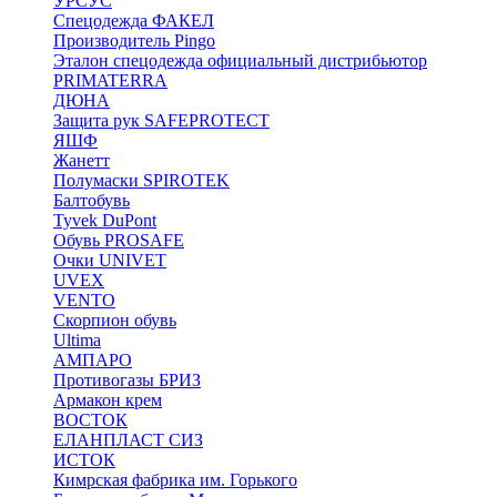
УРСУС
Спецодежда ФАКЕЛ
Производитель Pingo
Эталон спецодежда официальный дистрибьютор
PRIMATERRA
ДЮНА
Защита рук SAFEPROTECT
ЯШФ
Жанетт
Полумаски SPIROTEK
Балтобувь
Tyvek DuPont
Обувь PROSAFE
Очки UNIVET
UVEX
VENTO
Скорпион обувь
Ultima
АМПАРО
Противогазы БРИЗ
Армакон крем
ВОСТОК
ЕЛАНПЛАСТ СИЗ
ИСТОК
Кимрская фабрика им. Горького