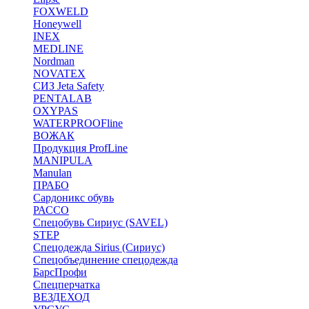
FOXWELD
Honeywell
INEX
MEDLINE
Nordman
NOVATEX
СИЗ Jeta Safety
PENTALAB
OXYPAS
WATERPROOFline
ВОЖАК
Продукция ProfLine
MANIPULA
Manulan
ПРАБО
Сардоникс обувь
РАССО
Спецобувь Сириус (SAVEL)
STEP
Спецодежда Sirius (Сириус)
Спецобъединение спецодежда
БарсПрофи
Спецперчатка
ВЕЗДЕХОД