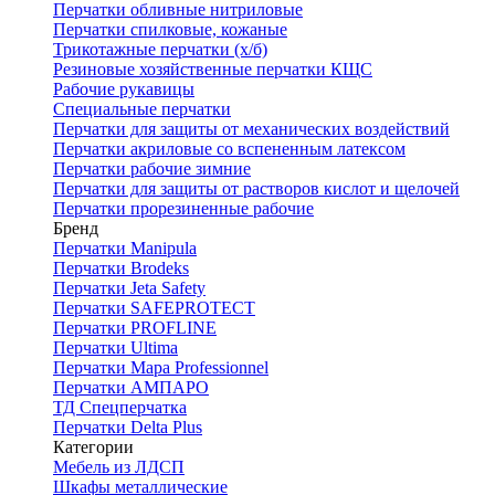
Перчатки обливные нитриловые
Перчатки спилковые, кожаные
Трикотажные перчатки (х/б)
Резиновые хозяйственные перчатки КЩС
Рабочие рукавицы
Специальные перчатки
Перчатки для защиты от механических воздействий
Перчатки акриловые со вспененным латексом
Перчатки рабочие зимние
Перчатки для защиты от растворов кислот и щелочей
Перчатки прорезиненные рабочие
Бренд
Перчатки Manipula
Перчатки Brodeks
Перчатки Jeta Safety
Перчатки SAFEPROTECT
Перчатки PROFLINE
Перчатки Ultima
Перчатки Мара Professionnel
Перчатки АМПАРО
ТД Спецперчатка
Перчатки Delta Plus
Категории
Мебель из ЛДСП
Шкафы металлические