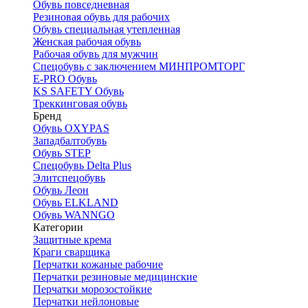
Обувь повседневная
Резиновая обувь для рабочих
Обувь специальная утепленная
Женская рабочая обувь
Рабочая обувь для мужчин
Спецобувь с заключением МИНПРОМТОРГ
E-PRO Обувь
KS SAFETY Обувь
Треккинговая обувь
Бренд
Обувь OXYPAS
Западбалтобувь
Обувь STEP
Спецобувь Delta Plus
Элитспецобувь
Обувь Леон
Обувь ELKLAND
Обувь WANNGO
Категории
Защитные крема
Краги сварщика
Перчатки кожаные рабочие
Перчатки резиновые медицинские
Перчатки морозостойкие
Перчатки нейлоновые