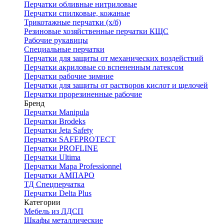
Перчатки обливные нитриловые
Перчатки спилковые, кожаные
Трикотажные перчатки (х/б)
Резиновые хозяйственные перчатки КЩС
Рабочие рукавицы
Специальные перчатки
Перчатки для защиты от механических воздействий
Перчатки акриловые со вспененным латексом
Перчатки рабочие зимние
Перчатки для защиты от растворов кислот и щелочей
Перчатки прорезиненные рабочие
Бренд
Перчатки Manipula
Перчатки Brodeks
Перчатки Jeta Safety
Перчатки SAFEPROTECT
Перчатки PROFLINE
Перчатки Ultima
Перчатки Мара Professionnel
Перчатки АМПАРО
ТД Спецперчатка
Перчатки Delta Plus
Категории
Мебель из ЛДСП
Шкафы металлические