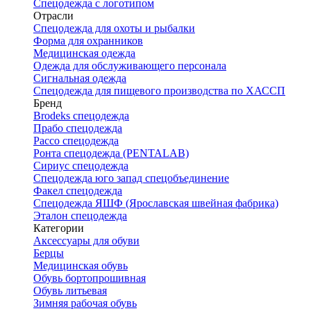
Спецодежда с логотипом
Отрасли
Спецодежда для охоты и рыбалки
Форма для охранников
Медицинская одежда
Одежда для обслуживающего персонала
Сигнальная одежда
Спецодежда для пищевого производства по ХАССП
Бренд
Brodeks спецодежда
Прабо спецодежда
Рассо спецодежда
Ронта спецодежда (PENTALAB)
Сириус спецодежда
Спецодежда юго запад спецобъединение
Факел спецодежда
Спецодежда ЯШФ (Ярославская швейная фабрика)
Эталон спецодежда
Категории
Аксессуары для обуви
Берцы
Медицинская обувь
Обувь бортопрошивная
Обувь литьевая
Зимняя рабочая обувь