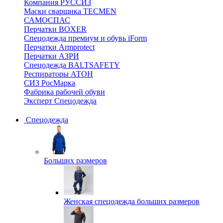
Компания РУССИЗ
Маски сварщика TECMEN
САМОСПАС
Перчатки BOXER
Спецодежда премиум и обувь iForm
Перчатки Armprotect
Перчатки АЗРИ
Спецодежда BALTSAFETY
Респираторы АТОН
СИЗ РосМарка
Фабрика рабочей обуви
Эксперт Спецодежда
Спецодежда
Больших размеров
Женская спецодежда больших размеров