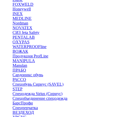
FOXWELD
Honeywell
INEX
MEDLINE
Nordman
NOVATEX
СИЗ Jeta Safety
PENTALAB
OXYPAS
WATERPROOFline
ВОЖАК
Продукция ProfLine
MANIPULA
Manulan
ПРАБО
Сардоникс обувь
РАССО
Спецобувь Сириус (SAVEL)
STEP
Спецодежда Sirius (Сириус)
Спецобъединение спецодежда
БарсПрофи
Спецперчатка
ВЕЗДЕХОД