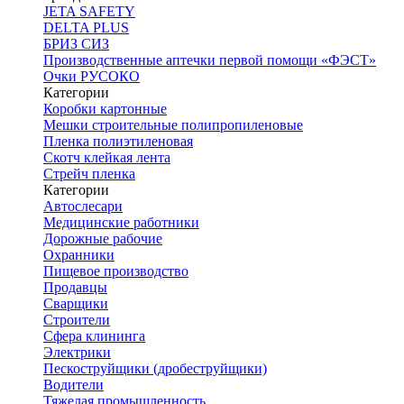
JETA SAFETY
DELTA PLUS
БРИЗ СИЗ
Производственные аптечки первой помощи «ФЭСТ»
Очки РУСОКО
Категории
Коробки картонные
Мешки строительные полипропиленовые
Пленка полиэтиленовая
Скотч клейкая лента
Стрейч пленка
Категории
Автослесари
Медицинские работники
Дорожные рабочие
Охранники
Пищевое производство
Продавцы
Сварщики
Строители
Сфера клининга
Электрики
Пескоструйщики (дробеструйщики)
Водители
Тяжелая промышленность