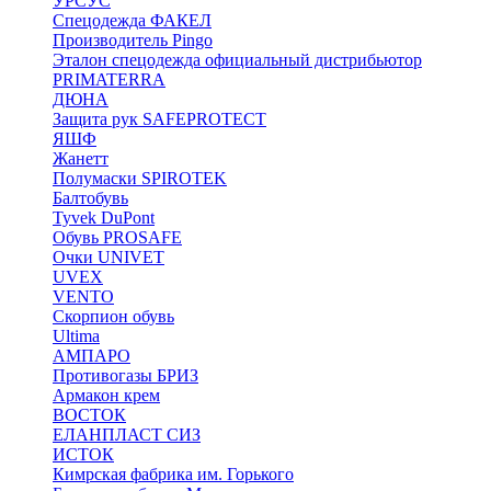
УРСУС
Спецодежда ФАКЕЛ
Производитель Pingo
Эталон спецодежда официальный дистрибьютор
PRIMATERRA
ДЮНА
Защита рук SAFEPROTECT
ЯШФ
Жанетт
Полумаски SPIROTEK
Балтобувь
Tyvek DuPont
Обувь PROSAFE
Очки UNIVET
UVEX
VENTO
Скорпион обувь
Ultima
АМПАРО
Противогазы БРИЗ
Армакон крем
ВОСТОК
ЕЛАНПЛАСТ СИЗ
ИСТОК
Кимрская фабрика им. Горького