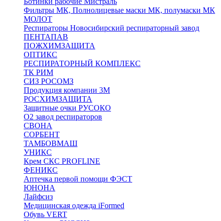
Ботинки рабочие Мистраль
Фильтры МК, Полнолицевые маски МК, полумаски МК
МОЛОТ
Респираторы Новосибирский респираторный завод
ПЕНТАПАВ
ПОЖХИМЗАЩИТА
ОПТИКС
РЕСПИРАТОРНЫЙ КОМПЛЕКС
ТК РИМ
СИЗ РОСОМЗ
Продукция компании 3M
РОСХИМЗАЩИТА
Защитные очки РУСОКО
О2 завод респираторов
СВОНА
СОРБЕНТ
ТАМБОВМАШ
УНИКС
Крем СКС PROFLINE
ФЕНИКС
Аптечка первой помощи ФЭСТ
ЮНОНА
Лайфсиз
Медицинская одежда iFormed
Обувь VERT