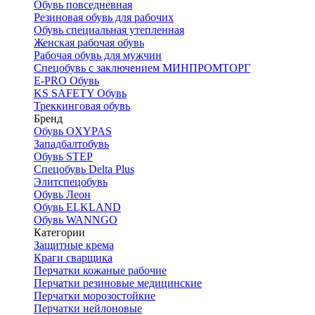
Обувь повседневная
Резиновая обувь для рабочих
Обувь специальная утепленная
Женская рабочая обувь
Рабочая обувь для мужчин
Спецобувь с заключением МИНПРОМТОРГ
E-PRO Обувь
KS SAFETY Обувь
Треккинговая обувь
Бренд
Обувь OXYPAS
Западбалтобувь
Обувь STEP
Спецобувь Delta Plus
Элитспецобувь
Обувь Леон
Обувь ELKLAND
Обувь WANNGO
Категории
Защитные крема
Краги сварщика
Перчатки кожаные рабочие
Перчатки резиновые медицинские
Перчатки морозостойкие
Перчатки нейлоновые