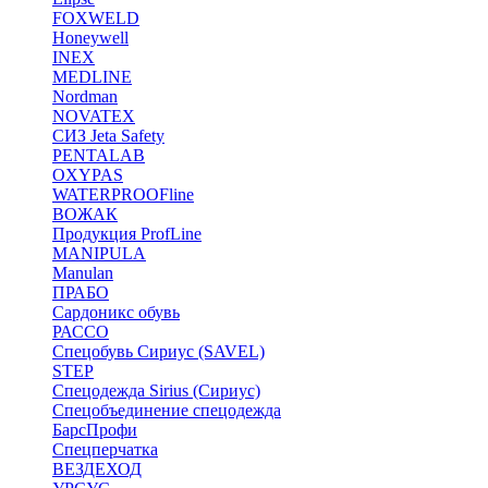
FOXWELD
Honeywell
INEX
MEDLINE
Nordman
NOVATEX
СИЗ Jeta Safety
PENTALAB
OXYPAS
WATERPROOFline
ВОЖАК
Продукция ProfLine
MANIPULA
Manulan
ПРАБО
Сардоникс обувь
РАССО
Спецобувь Сириус (SAVEL)
STEP
Спецодежда Sirius (Сириус)
Спецобъединение спецодежда
БарсПрофи
Спецперчатка
ВЕЗДЕХОД