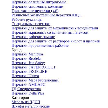
Перчатки обливные нитриловые
Перчатки спилковые, кожаные
Трикотажные перчатки (х/б)
Резиновые хозяйственные перчатки КЩС
Рабочие рукавицы
Специальные перчатки
Перчатки для защиты от механических воздействий
Перчатки акриловые со вспененным латексом
Перчатки рабочие зимние
Перчатки для защиты от растворов кислот и щелочей
Перчатки прорезиненные рабочие
Бренд
Перчатки Manipula
Перчатки Brodeks
Перчатки Jeta Safety
Перчатки SAFEPROTECT
Перчатки PROFLINE
Перчатки Ultima
Перчатки Мара Professionnel
Перчатки АМПАРО
ТД Спецперчатка
Перчатки Delta Plus
Категории
Мебель из ЛДСП
Шкафы металлические