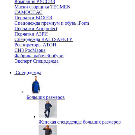
Компания РУССИЗ
Маски сварщика TECMEN
САМОСПАС
Перчатки BOXER
Спецодежда премиум и обувь iForm
Перчатки Armprotect
Перчатки АЗРИ
Спецодежда BALTSAFETY
Респираторы АТОН
СИЗ РосМарка
Фабрика рабочей обуви
Эксперт Спецодежда
Спецодежда
Больших размеров
Женская спецодежда больших размеров