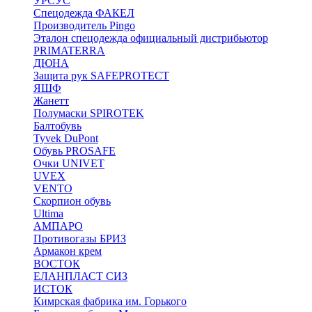
УРСУС
Спецодежда ФАКЕЛ
Производитель Pingo
Эталон спецодежда официальный дистрибьютор
PRIMATERRA
ДЮНА
Защита рук SAFEPROTECT
ЯШФ
Жанетт
Полумаски SPIROTEK
Балтобувь
Tyvek DuPont
Обувь PROSAFE
Очки UNIVET
UVEX
VENTO
Скорпион обувь
Ultima
АМПАРО
Противогазы БРИЗ
Армакон крем
ВОСТОК
ЕЛАНПЛАСТ СИЗ
ИСТОК
Кимрская фабрика им. Горького