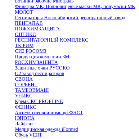
Ботинки рабочие Мистраль
Фильтры МК, Полнолицевые маски МК, полумаски МК
МОЛОТ
Респираторы Новосибирский респираторный завод
ПЕНТАПАВ
ПОЖХИМЗАЩИТА
ОПТИКС
РЕСПИРАТОРНЫЙ КОМПЛЕКС
ТК РИМ
СИЗ РОСОМЗ
Продукция компании 3M
РОСХИМЗАЩИТА
Защитные очки РУСОКО
О2 завод респираторов
СВОНА
СОРБЕНТ
ТАМБОВМАШ
УНИКС
Крем СКС PROFLINE
ФЕНИКС
Аптечка первой помощи ФЭСТ
ЮНОНА
Лайфсиз
Медицинская одежда iFormed
Обувь VERT