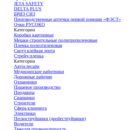
JETA SAFETY
DELTA PLUS
БРИЗ СИЗ
Производственные аптечки первой помощи «ФЭСТ»
Очки РУСОКО
Категории
Коробки картонные
Мешки строительные полипропиленовые
Пленка полиэтиленовая
Скотч клейкая лента
Стрейч пленка
Категории
Автослесари
Медицинские работники
Дорожные рабочие
Охранники
Пищевое производство
Продавцы
Сварщики
Строители
Сфера клининга
Электрики
Пескоструйщики (дробеструйщики)
Водители
Тяжелая промышленность