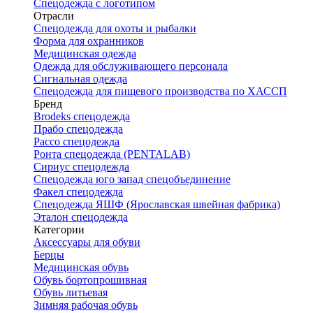
Спецодежда с логотипом
Отрасли
Спецодежда для охоты и рыбалки
Форма для охранников
Медицинская одежда
Одежда для обслуживающего персонала
Сигнальная одежда
Спецодежда для пищевого производства по ХАССП
Бренд
Brodeks спецодежда
Прабо спецодежда
Рассо спецодежда
Ронта спецодежда (PENTALAB)
Сириус спецодежда
Спецодежда юго запад спецобъединение
Факел спецодежда
Спецодежда ЯШФ (Ярославская швейная фабрика)
Эталон спецодежда
Категории
Аксессуары для обуви
Берцы
Медицинская обувь
Обувь бортопрошивная
Обувь литьевая
Зимняя рабочая обувь