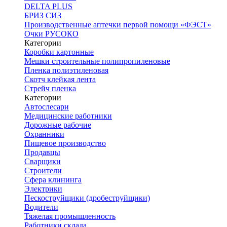
DELTA PLUS
БРИЗ СИЗ
Производственные аптечки первой помощи «ФЭСТ»
Очки РУСОКО
Категории
Коробки картонные
Мешки строительные полипропиленовые
Пленка полиэтиленовая
Скотч клейкая лента
Стрейч пленка
Категории
Автослесари
Медицинские работники
Дорожные рабочие
Охранники
Пищевое производство
Продавцы
Сварщики
Строители
Сфера клининга
Электрики
Пескоструйщики (дробеструйщики)
Водители
Тяжелая промышленность
Работники склада