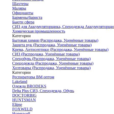
Шахтеры
Маляры
Официанты
Бармены/бариста
Бьюти сфера
СИЗ для Аккумуляторщика, Спецодежда Аккумуляторщи
Химическая промышленность
Категории
Бытовая химия (Распродажа, Уценённые товары)
Защита рук (Распродажа, Уценённые товары)
Крема, Антисептики (Распродажа, Уценённые товары)
СИЗ (Распродажа, Уценённые товары)
Спецобувь (Распродажа, Уценённые товары)
Спецодежда (Распродажа, Уценённые товары)
Хозтовары (Распродажа, Уценённые товары)
Категории
Респираторы ВМ оптом
Lakeland
Одежда BRODEKS
Delta Plus СИЗ, Спецодежда, Обувь
DOCTORBIG
HUNTSMAN
Elipse
FOXWELD
Honeywell