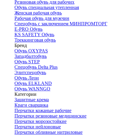
Резиновая обувь для рабочих
Обувь специальная утепленная
Женская рабочая обувь
Рабочая обувь для мужчин
Спецобувь с заключением МИНПРОМТОРГ
E-PRO Обувь
KS SAFETY Обувь
Треккинговая обувь
Бренд
Обувь OXYPAS
Западбалтобувь
Обувь STEP
Спецобувь Delta Plus
Элитспецобувь
Обувь Леон
Обувь ELKLAND
Обувь WANNGO
Категории
Защитные крема
Краги сварщика
Перчатки кожаные рабочие
Перчатки резиновые медицинские
Перчатки морозостойкие
Перчатки нейлоновые
Перчатки обливные нитриловые