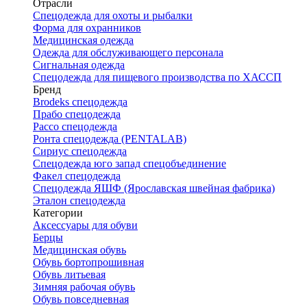
Отрасли
Спецодежда для охоты и рыбалки
Форма для охранников
Медицинская одежда
Одежда для обслуживающего персонала
Сигнальная одежда
Спецодежда для пищевого производства по ХАССП
Бренд
Brodeks спецодежда
Прабо спецодежда
Рассо спецодежда
Ронта спецодежда (PENTALAB)
Сириус спецодежда
Спецодежда юго запад спецобъединение
Факел спецодежда
Спецодежда ЯШФ (Ярославская швейная фабрика)
Эталон спецодежда
Категории
Аксессуары для обуви
Берцы
Медицинская обувь
Обувь бортопрошивная
Обувь литьевая
Зимняя рабочая обувь
Обувь повседневная