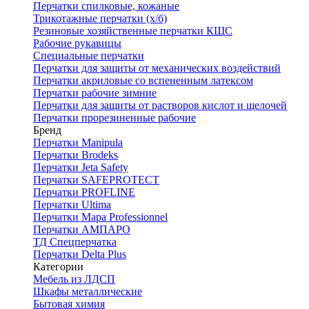
Перчатки спилковые, кожаные
Трикотажные перчатки (х/б)
Резиновые хозяйственные перчатки КЩС
Рабочие рукавицы
Специальные перчатки
Перчатки для защиты от механических воздействий
Перчатки акриловые со вспененным латексом
Перчатки рабочие зимние
Перчатки для защиты от растворов кислот и щелочей
Перчатки прорезиненные рабочие
Бренд
Перчатки Manipula
Перчатки Brodeks
Перчатки Jeta Safety
Перчатки SAFEPROTECT
Перчатки PROFLINE
Перчатки Ultima
Перчатки Мара Professionnel
Перчатки АМПАРО
ТД Спецперчатка
Перчатки Delta Plus
Категории
Мебель из ЛДСП
Шкафы металлические
Бытовая химия