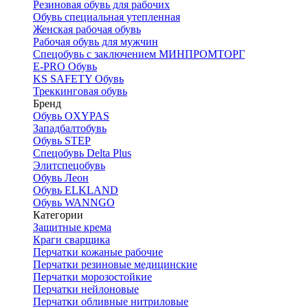
Резиновая обувь для рабочих
Обувь специальная утепленная
Женская рабочая обувь
Рабочая обувь для мужчин
Спецобувь с заключением МИНПРОМТОРГ
E-PRO Обувь
KS SAFETY Обувь
Треккинговая обувь
Бренд
Обувь OXYPAS
Западбалтобувь
Обувь STEP
Спецобувь Delta Plus
Элитспецобувь
Обувь Леон
Обувь ELKLAND
Обувь WANNGO
Категории
Защитные крема
Краги сварщика
Перчатки кожаные рабочие
Перчатки резиновые медицинские
Перчатки морозостойкие
Перчатки нейлоновые
Перчатки обливные нитриловые