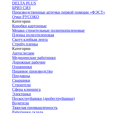
DELTA PLUS
БРИЗ СИЗ
Производственные аптечки первой помощи «ФЭСТ»
Очки РУСОКО
Категории
Коробки картонные
Мешки строительные полипропиленовые
Пленка полиэтиленовая
Скотч клейкая лента
Стрейч пленка
Категории
Автослесари
Медицинские работники
Дорожные рабочие
Охранники
Пищевое производство
Продавцы
Сварщики
Строители
Сфера клининга
Электрики
Пескоструйщики (дробеструйщики)
Водители
Тяжелая промышленность
Работники склада