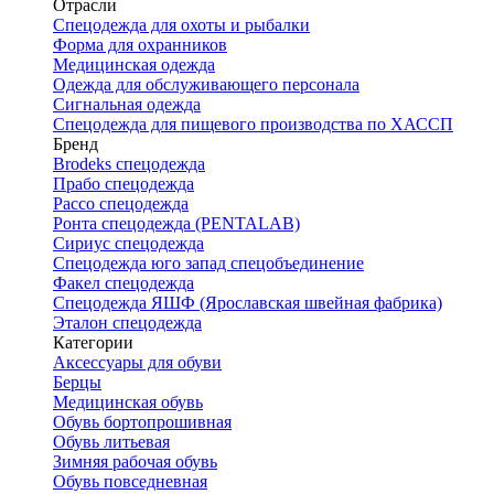
Отрасли
Спецодежда для охоты и рыбалки
Форма для охранников
Медицинская одежда
Одежда для обслуживающего персонала
Сигнальная одежда
Спецодежда для пищевого производства по ХАССП
Бренд
Brodeks спецодежда
Прабо спецодежда
Рассо спецодежда
Ронта спецодежда (PENTALAB)
Сириус спецодежда
Спецодежда юго запад спецобъединение
Факел спецодежда
Спецодежда ЯШФ (Ярославская швейная фабрика)
Эталон спецодежда
Категории
Аксессуары для обуви
Берцы
Медицинская обувь
Обувь бортопрошивная
Обувь литьевая
Зимняя рабочая обувь
Обувь повседневная