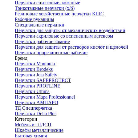
Перчатки спилковые, кожаные
Трикотажные перчатки (х/б)
Резиновые хозяйственные перчатки КЩС
Рабочие рукавицы
Специальные перчатки
Перчатки для защиты от механических воздействий
Перчатки акриловые со вспененным латексом
Перчатки рабочие зимние
Перчатки для защиты от растворов кислот и щелочей
Перчатки прорезиненные рабочие
Бренд
Перчатки Manipula
Перчатки Brodeks
Перчатки Jeta Safety
Перчатки SAFEPROTECT
Перчатки PROFLINE
Перчатки Ultima
Перчатки Мара Professionnel
Перчатки АМПАРО
ТД Спецперчатка
Перчатки Delta Plus
Категории
Мебель из ЛДСП
Шкафы металлические
Бытовая химия