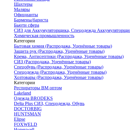
Шахтеры
Маляры
Официанты
Бармены/бариста
Бьюти сфера
СИЗ для Аккумуляторщика, Спецодежда Аккумуляторщи
Химическая промышленность
Категории
Бытовая химия (Распродажа, Уценённые товары)
Защита рук (Распродажа, Уценённые товары)
Крема, Антисептики (Распродажа, Уценённые товары)
СИЗ (Распродажа, Уценённые товары)
Спецобувь (Распродажа, Уценённые товары)
Спецодежда (Распродажа, Уценённые товары)
Хозтовары (Распродажа, Уценённые товары)
Категории
Респираторы ВМ оптом
Lakeland
Одежда BRODEKS
Delta Plus СИЗ, Спецодежда, Обувь
DOCTORBIG
HUNTSMAN
Elipse
FOXWELD
Honeywell