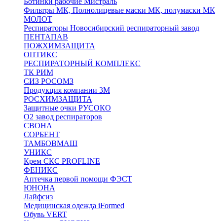
Ботинки рабочие Мистраль
Фильтры МК, Полнолицевые маски МК, полумаски МК
МОЛОТ
Респираторы Новосибирский респираторный завод
ПЕНТАПАВ
ПОЖХИМЗАЩИТА
ОПТИКС
РЕСПИРАТОРНЫЙ КОМПЛЕКС
ТК РИМ
СИЗ РОСОМЗ
Продукция компании 3M
РОСХИМЗАЩИТА
Защитные очки РУСОКО
О2 завод респираторов
СВОНА
СОРБЕНТ
ТАМБОВМАШ
УНИКС
Крем СКС PROFLINE
ФЕНИКС
Аптечка первой помощи ФЭСТ
ЮНОНА
Лайфсиз
Медицинская одежда iFormed
Обувь VERT