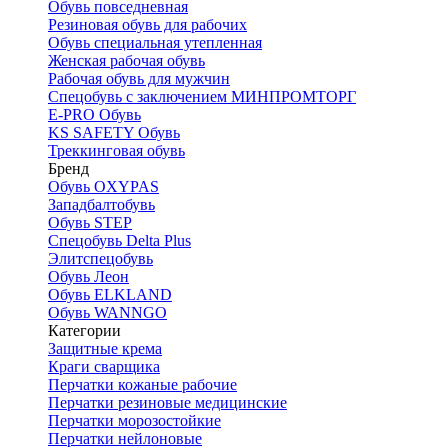
Обувь повседневная
Резиновая обувь для рабочих
Обувь специальная утепленная
Женская рабочая обувь
Рабочая обувь для мужчин
Спецобувь с заключением МИНПРОМТОРГ
E-PRO Обувь
KS SAFETY Обувь
Треккинговая обувь
Бренд
Обувь OXYPAS
Западбалтобувь
Обувь STEP
Спецобувь Delta Plus
Элитспецобувь
Обувь Леон
Обувь ELKLAND
Обувь WANNGO
Категории
Защитные крема
Краги сварщика
Перчатки кожаные рабочие
Перчатки резиновые медицинские
Перчатки морозостойкие
Перчатки нейлоновые