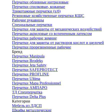
Перчатки обливные нитриловые
Перчатки спилковые, кожаные
Трикотажные перчатки (х/б)
Резиновые хозяйственные перчатки КЩС
Рабочие рукавицы
Специальные перчатки
Перчатки для защиты от механических воздействий
Перчатки акриловые со вспененным латексом
Перчатки рабочие зимние
Перчатки для защиты от растворов кислот и щелочей
Перчатки прорезиненные рабочие
Бренд
Перчатки Manipula
Перчатки Brodeks
Перчатки Jeta Safety
Перчатки SAFEPROTECT
Перчатки PROFLINE
Перчатки Ultima
Перчатки Мара Professionnel
Перчатки АМПАРО
ТД Спецперчатка
Перчатки Delta Plus
Категории
Мебель из ЛДСП
Шкафы металлические