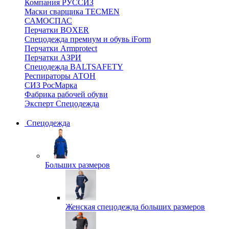
Компания РУССИЗ
Маски сварщика TECMEN
САМОСПАС
Перчатки BOXER
Спецодежда премиум и обувь iForm
Перчатки Armprotect
Перчатки АЗРИ
Спецодежда BALTSAFETY
Респираторы АТОН
СИЗ РосМарка
Фабрика рабочей обуви
Эксперт Спецодежда
Спецодежда
Больших размеров
Женская спецодежда больших размеров