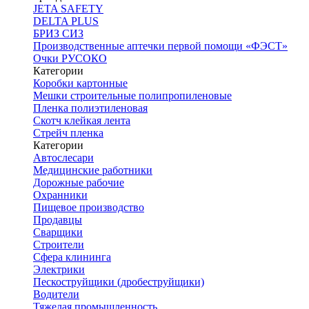
JETA SAFETY
DELTA PLUS
БРИЗ СИЗ
Производственные аптечки первой помощи «ФЭСТ»
Очки РУСОКО
Категории
Коробки картонные
Мешки строительные полипропиленовые
Пленка полиэтиленовая
Скотч клейкая лента
Стрейч пленка
Категории
Автослесари
Медицинские работники
Дорожные рабочие
Охранники
Пищевое производство
Продавцы
Сварщики
Строители
Сфера клининга
Электрики
Пескоструйщики (дробеструйщики)
Водители
Тяжелая промышленность