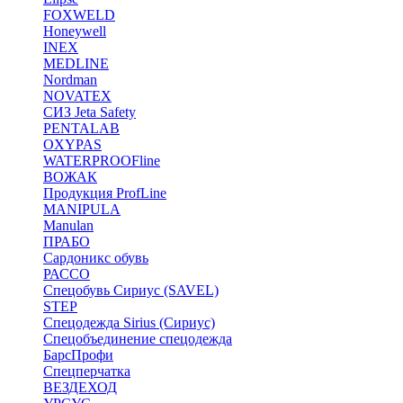
FOXWELD
Honeywell
INEX
MEDLINE
Nordman
NOVATEX
СИЗ Jeta Safety
PENTALAB
OXYPAS
WATERPROOFline
ВОЖАК
Продукция ProfLine
MANIPULA
Manulan
ПРАБО
Сардоникс обувь
РАССО
Спецобувь Сириус (SAVEL)
STEP
Спецодежда Sirius (Сириус)
Спецобъединение спецодежда
БарсПрофи
Спецперчатка
ВЕЗДЕХОД