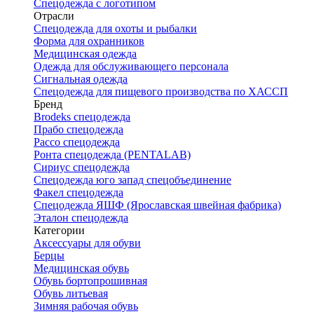
Спецодежда с логотипом
Отрасли
Спецодежда для охоты и рыбалки
Форма для охранников
Медицинская одежда
Одежда для обслуживающего персонала
Сигнальная одежда
Спецодежда для пищевого производства по ХАССП
Бренд
Brodeks спецодежда
Прабо спецодежда
Рассо спецодежда
Ронта спецодежда (PENTALAB)
Сириус спецодежда
Спецодежда юго запад спецобъединение
Факел спецодежда
Спецодежда ЯШФ (Ярославская швейная фабрика)
Эталон спецодежда
Категории
Аксессуары для обуви
Берцы
Медицинская обувь
Обувь бортопрошивная
Обувь литьевая
Зимняя рабочая обувь