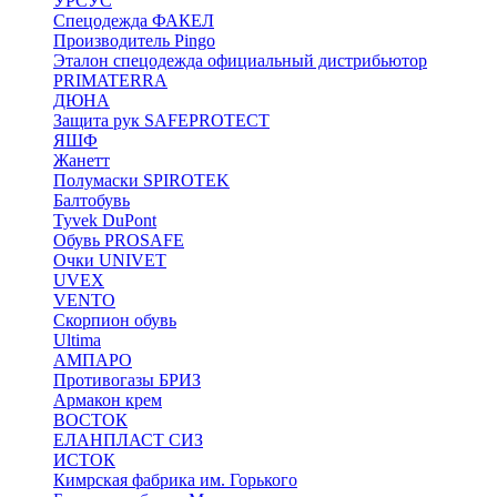
УРСУС
Спецодежда ФАКЕЛ
Производитель Pingo
Эталон спецодежда официальный дистрибьютор
PRIMATERRA
ДЮНА
Защита рук SAFEPROTECT
ЯШФ
Жанетт
Полумаски SPIROTEK
Балтобувь
Tyvek DuPont
Обувь PROSAFE
Очки UNIVET
UVEX
VENTO
Скорпион обувь
Ultima
АМПАРО
Противогазы БРИЗ
Армакон крем
ВОСТОК
ЕЛАНПЛАСТ СИЗ
ИСТОК
Кимрская фабрика им. Горького