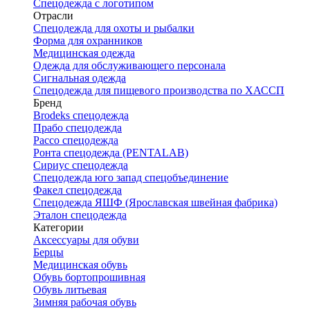
Спецодежда с логотипом
Отрасли
Спецодежда для охоты и рыбалки
Форма для охранников
Медицинская одежда
Одежда для обслуживающего персонала
Сигнальная одежда
Спецодежда для пищевого производства по ХАССП
Бренд
Brodeks спецодежда
Прабо спецодежда
Рассо спецодежда
Ронта спецодежда (PENTALAB)
Сириус спецодежда
Спецодежда юго запад спецобъединение
Факел спецодежда
Спецодежда ЯШФ (Ярославская швейная фабрика)
Эталон спецодежда
Категории
Аксессуары для обуви
Берцы
Медицинская обувь
Обувь бортопрошивная
Обувь литьевая
Зимняя рабочая обувь