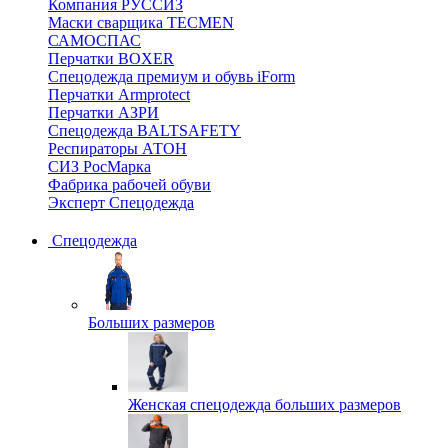
Компания РУССИЗ
Маски сварщика TECMEN
САМОСПАС
Перчатки BOXER
Спецодежда премиум и обувь iForm
Перчатки Armprotect
Перчатки АЗРИ
Спецодежда BALTSAFETY
Респираторы АТОН
СИЗ РосМарка
Фабрика рабочей обуви
Эксперт Спецодежда
Спецодежда
Больших размеров
Женская спецодежда больших размеров