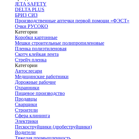
JETA SAFETY
DELTA PLUS
БРИЗ СИЗ
Производственные аптечки первой помощи «ФЭСТ»
Очки РУСОКО
Категории
Коробки картонные
Мешки строительные полипропиленовые
Пленка полиэтиленовая
Скотч клейкая лента
Стрейч пленка
Категории
Автослесари
Медицинские работники
Дорожные рабочие
Охранники
Пищевое производство
Продавцы
Сварщики
Строители
Сфера клининга
Электрики
Пескоструйщики (дробеструйщики)
Водители
Тяжелая промышленность