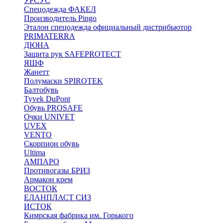
УРСУС
Спецодежда ФАКЕЛ
Производитель Pingo
Эталон спецодежда официальный дистрибьютор
PRIMATERRA
ДЮНА
Защита рук SAFEPROTECT
ЯШФ
Жанетт
Полумаски SPIROTEK
Балтобувь
Tyvek DuPont
Обувь PROSAFE
Очки UNIVET
UVEX
VENTO
Скорпион обувь
Ultima
АМПАРО
Противогазы БРИЗ
Армакон крем
ВОСТОК
ЕЛАНПЛАСТ СИЗ
ИСТОК
Кимрская фабрика им. Горького