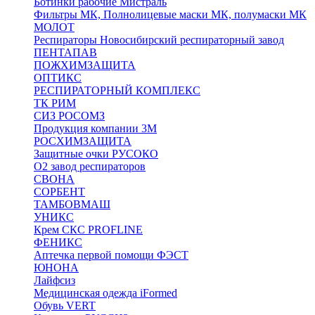
Ботинки рабочие Мистраль
Фильтры МК, Полнолицевые маски МК, полумаски МК
МОЛОТ
Респираторы Новосибирский респираторный завод
ПЕНТАПАВ
ПОЖХИМЗАЩИТА
ОПТИКС
РЕСПИРАТОРНЫЙ КОМПЛЕКС
ТК РИМ
СИЗ РОСОМЗ
Продукция компании 3M
РОСХИМЗАЩИТА
Защитные очки РУСОКО
О2 завод респираторов
СВОНА
СОРБЕНТ
ТАМБОВМАШ
УНИКС
Крем СКС PROFLINE
ФЕНИКС
Аптечка первой помощи ФЭСТ
ЮНОНА
Лайфсиз
Медицинская одежда iFormed
Обувь VERT