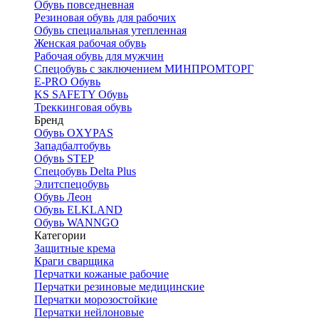
Обувь повседневная
Резиновая обувь для рабочих
Обувь специальная утепленная
Женская рабочая обувь
Рабочая обувь для мужчин
Спецобувь с заключением МИНПРОМТОРГ
E-PRO Обувь
KS SAFETY Обувь
Треккинговая обувь
Бренд
Обувь OXYPAS
Западбалтобувь
Обувь STEP
Спецобувь Delta Plus
Элитспецобувь
Обувь Леон
Обувь ELKLAND
Обувь WANNGO
Категории
Защитные крема
Краги сварщика
Перчатки кожаные рабочие
Перчатки резиновые медицинские
Перчатки морозостойкие
Перчатки нейлоновые