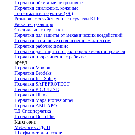
Перчатки обливные нитриловые
Перчатки спилковые, кожаные
Трикотажные перчатки (х/б)
Резиновые хозяйственные перчатки КЩС
Рабочие рукавицы
Специальные перчатки
Перчатки для защиты от механических воздействий
Перчатки акриловые со вспененным латексом
Перчатки рабочие зимние
Перчатки для защиты от растворов кислот и щелочей
Перчатки прорезиненные рабочие
Бренд
Перчатки Manipula
Перчатки Brodeks
Перчатки Jeta Safety
Перчатки SAFEPROTECT
Перчатки PROFLINE
Перчатки Ultima
Перчатки Мара Professionnel
Перчатки АМПАРО
ТД Спецперчатка
Перчатки Delta Plus
Категории
Мебель из ЛДСП
Шкафы металлические