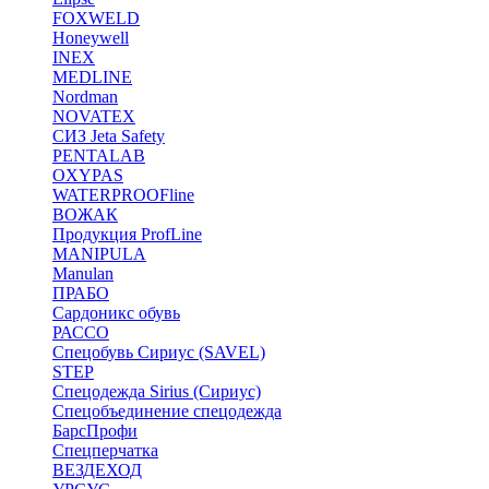
FOXWELD
Honeywell
INEX
MEDLINE
Nordman
NOVATEX
СИЗ Jeta Safety
PENTALAB
OXYPAS
WATERPROOFline
ВОЖАК
Продукция ProfLine
MANIPULA
Manulan
ПРАБО
Сардоникс обувь
РАССО
Спецобувь Сириус (SAVEL)
STEP
Спецодежда Sirius (Сириус)
Спецобъединение спецодежда
БарсПрофи
Спецперчатка
ВЕЗДЕХОД