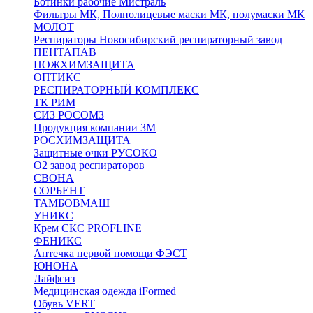
Ботинки рабочие Мистраль
Фильтры МК, Полнолицевые маски МК, полумаски МК
МОЛОТ
Респираторы Новосибирский респираторный завод
ПЕНТАПАВ
ПОЖХИМЗАЩИТА
ОПТИКС
РЕСПИРАТОРНЫЙ КОМПЛЕКС
ТК РИМ
СИЗ РОСОМЗ
Продукция компании 3M
РОСХИМЗАЩИТА
Защитные очки РУСОКО
О2 завод респираторов
СВОНА
СОРБЕНТ
ТАМБОВМАШ
УНИКС
Крем СКС PROFLINE
ФЕНИКС
Аптечка первой помощи ФЭСТ
ЮНОНА
Лайфсиз
Медицинская одежда iFormed
Обувь VERT