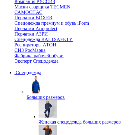
Компания РУССИЗ
Маски сварщика TECMEN
САМОСПАС
Перчатки BOXER
Спецодежда премиум и обувь iForm
Перчатки Armprotect
Перчатки АЗРИ
Спецодежда BALTSAFETY
Респираторы АТОН
СИЗ РосМарка
Фабрика рабочей обуви
Эксперт Спецодежда
Спецодежда
Больших размеров
Женская спецодежда больших размеров