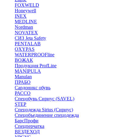
FOXWELD
Honeywell
INEX
MEDLINE
Nordman
NOVATEX
СИЗ Jeta Safety
PENTALAB
OXYPAS
WATERPROOFline
ВОЖАК
Продукция ProfLine
MANIPULA
Manulan
ПРАБО
Сардоникс обувь
РАССО
Спецобувь Сириус (SAVEL)
STEP
Спецодежда Sirius (Сириус)
Спецобъединение спецодежда
БарсПрофи
Спецперчатка
ВЕЗДЕХОД