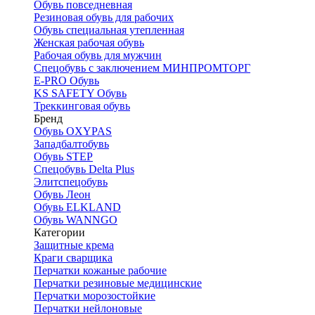
Обувь повседневная
Резиновая обувь для рабочих
Обувь специальная утепленная
Женская рабочая обувь
Рабочая обувь для мужчин
Спецобувь с заключением МИНПРОМТОРГ
E-PRO Обувь
KS SAFETY Обувь
Треккинговая обувь
Бренд
Обувь OXYPAS
Западбалтобувь
Обувь STEP
Спецобувь Delta Plus
Элитспецобувь
Обувь Леон
Обувь ELKLAND
Обувь WANNGO
Категории
Защитные крема
Краги сварщика
Перчатки кожаные рабочие
Перчатки резиновые медицинские
Перчатки морозостойкие
Перчатки нейлоновые