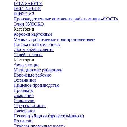
JETA SAFETY
DELTA PLUS
БРИЗ СИЗ
Производственные аптечки первой помощи «ФЭСТ»
Очки РУСОКО
Категории
Коробки картонные
Мешки строительные полипропиленовые
Пленка полиэтиленовая
Скотч клейкая лента
Стрейч пленка
Категории
Автослесари
Медицинские работники
Дорожные рабочие
Охранники
Пищевое производство
Продавцы
Сварщики
Строители
Сфера клининга
Электрики
Пескоструйщики (дробеструйщики)
Водители
Тяжелая промышленность