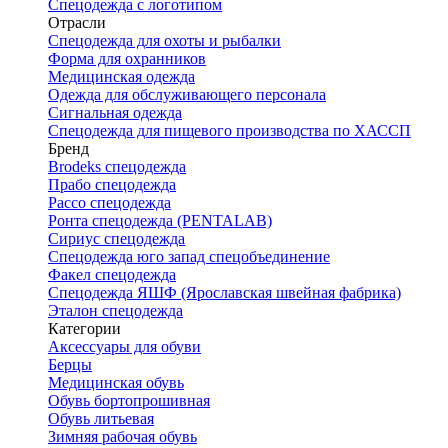
Спецодежда с логотипом
Отрасли
Спецодежда для охоты и рыбалки
Форма для охранников
Медицинская одежда
Одежда для обслуживающего персонала
Сигнальная одежда
Спецодежда для пищевого производства по ХАССП
Бренд
Brodeks спецодежда
Прабо спецодежда
Рассо спецодежда
Ронта спецодежда (PENTALAB)
Сириус спецодежда
Спецодежда юго запад спецобъединение
Факел спецодежда
Спецодежда ЯШФ (Ярославская швейная фабрика)
Эталон спецодежда
Категории
Аксессуары для обуви
Берцы
Медицинская обувь
Обувь бортопрошивная
Обувь литьевая
Зимняя рабочая обувь