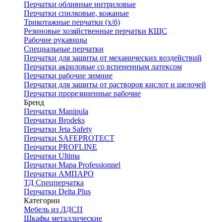
Перчатки обливные нитриловые
Перчатки спилковые, кожаные
Трикотажные перчатки (х/б)
Резиновые хозяйственные перчатки КЩС
Рабочие рукавицы
Специальные перчатки
Перчатки для защиты от механических воздействий
Перчатки акриловые со вспененным латексом
Перчатки рабочие зимние
Перчатки для защиты от растворов кислот и щелочей
Перчатки прорезиненные рабочие
Бренд
Перчатки Manipula
Перчатки Brodeks
Перчатки Jeta Safety
Перчатки SAFEPROTECT
Перчатки PROFLINE
Перчатки Ultima
Перчатки Мара Professionnel
Перчатки АМПАРО
ТД Спецперчатка
Перчатки Delta Plus
Категории
Мебель из ЛДСП
Шкафы металлические