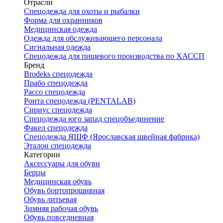
Отрасли
Спецодежда для охоты и рыбалки
Форма для охранников
Медицинская одежда
Одежда для обслуживающего персонала
Сигнальная одежда
Спецодежда для пищевого производства по ХАССП
Бренд
Brodeks спецодежда
Прабо спецодежда
Рассо спецодежда
Ронта спецодежда (PENTALAB)
Сириус спецодежда
Спецодежда юго запад спецобъединение
Факел спецодежда
Спецодежда ЯШФ (Ярославская швейная фабрика)
Эталон спецодежда
Категории
Аксессуары для обуви
Берцы
Медицинская обувь
Обувь бортопрошивная
Обувь литьевая
Зимняя рабочая обувь
Обувь повседневная