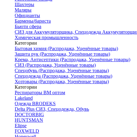
Шахтеры
Маляры
Официанты
Бармены/бариста
Бьюти сфера
СИЗ для Аккумуляторщика, Спецодежда Аккумуляторщи
Химическая промышленность
Категории
Бытовая химия (Распродажа, Уценённые товары)
Защита рук (Распродажа, Уценённые товары)
Крема, Антисептики (Распродажа, Уценённые товары)
СИЗ (Распродажа, Уценённые товары)
Спецобувь (Распродажа, Уценённые товары)
Спецодежда (Распродажа, Уценённые товары)
Хозтовары (Распродажа, Уценённые товары)
Категории
Респираторы ВМ оптом
Lakeland
Одежда BRODEKS
Delta Plus СИЗ, Спецодежда, Обувь
DOCTORBIG
HUNTSMAN
Elipse
FOXWELD
Honeywell