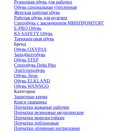
Резиновая обувь для рабочих
Обувь специальная утепленная
Женская рабочая обувь
Рабочая обувь для мужчин
Спецобувь с заключением МИНПРОМТОРГ
E-PRO Обувь
KS SAFETY Обувь
Треккинговая обувь
Бренд
Обувь OXYPAS
Западбалтобувь
Обувь STEP
Спецобувь Delta Plus
Элитспецобувь
Обувь Леон
Обувь ELKLAND
Обувь WANNGO
Категории
Защитные крема
Краги сварщика
Перчатки кожаные рабочие
Перчатки резиновые медицинские
Перчатки морозостойкие
Перчатки нейлоновые
Перчатки обливные нитриловые