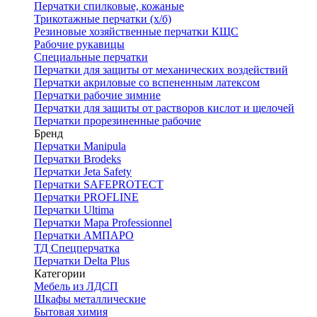
Перчатки спилковые, кожаные
Трикотажные перчатки (х/б)
Резиновые хозяйственные перчатки КЩС
Рабочие рукавицы
Специальные перчатки
Перчатки для защиты от механических воздействий
Перчатки акриловые со вспененным латексом
Перчатки рабочие зимние
Перчатки для защиты от растворов кислот и щелочей
Перчатки прорезиненные рабочие
Бренд
Перчатки Manipula
Перчатки Brodeks
Перчатки Jeta Safety
Перчатки SAFEPROTECT
Перчатки PROFLINE
Перчатки Ultima
Перчатки Мара Professionnel
Перчатки АМПАРО
ТД Спецперчатка
Перчатки Delta Plus
Категории
Мебель из ЛДСП
Шкафы металлические
Бытовая химия