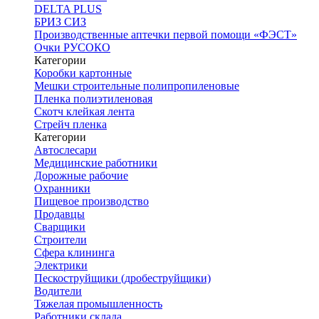
DELTA PLUS
БРИЗ СИЗ
Производственные аптечки первой помощи «ФЭСТ»
Очки РУСОКО
Категории
Коробки картонные
Мешки строительные полипропиленовые
Пленка полиэтиленовая
Скотч клейкая лента
Стрейч пленка
Категории
Автослесари
Медицинские работники
Дорожные рабочие
Охранники
Пищевое производство
Продавцы
Сварщики
Строители
Сфера клининга
Электрики
Пескоструйщики (дробеструйщики)
Водители
Тяжелая промышленность
Работники склада