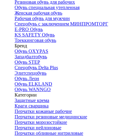
Резиновая обувь для рабочих
Обувь специальная утепленная
Женская рабочая обувь
Рабочая обувь для мужчин
Спецобувь с заключением МИНПРОМТОРГ
E-PRO Обувь
KS SAFETY Обувь
Треккинговая обувь
Бренд
Обувь OXYPAS
Западбалтобувь
Обувь STEP
Спецобувь Delta Plus
Элитспецобувь
Обувь Леон
Обувь ELKLAND
Обувь WANNGO
Категории
Защитные крема
Краги сварщика
Перчатки кожаные рабочие
Перчатки резиновые медицинские
Перчатки морозостойкие
Перчатки нейлоновые
Перчатки обливные нитриловые