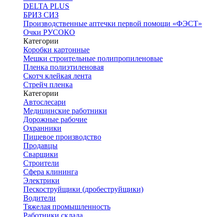
DELTA PLUS
БРИЗ СИЗ
Производственные аптечки первой помощи «ФЭСТ»
Очки РУСОКО
Категории
Коробки картонные
Мешки строительные полипропиленовые
Пленка полиэтиленовая
Скотч клейкая лента
Стрейч пленка
Категории
Автослесари
Медицинские работники
Дорожные рабочие
Охранники
Пищевое производство
Продавцы
Сварщики
Строители
Сфера клининга
Электрики
Пескоструйщики (дробеструйщики)
Водители
Тяжелая промышленность
Работники склада