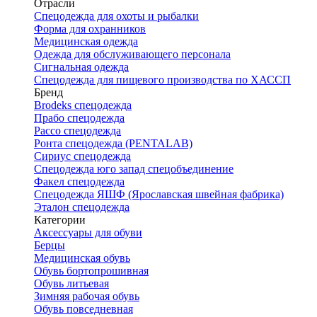
Отрасли
Спецодежда для охоты и рыбалки
Форма для охранников
Медицинская одежда
Одежда для обслуживающего персонала
Сигнальная одежда
Спецодежда для пищевого производства по ХАССП
Бренд
Brodeks спецодежда
Прабо спецодежда
Рассо спецодежда
Ронта спецодежда (PENTALAB)
Сириус спецодежда
Спецодежда юго запад спецобъединение
Факел спецодежда
Спецодежда ЯШФ (Ярославская швейная фабрика)
Эталон спецодежда
Категории
Аксессуары для обуви
Берцы
Медицинская обувь
Обувь бортопрошивная
Обувь литьевая
Зимняя рабочая обувь
Обувь повседневная