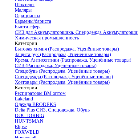
Шахтеры
Маляры
Официанты
Бармены/бариста
Бьюти сфера
СИЗ для Аккумуляторщика, Спецодежда Аккумуляторщи
Химическая промышленность
Категории
Бытовая химия (Распродажа, Уценённые товары)
Защита рук (Распродажа, Уценённые товары)
Крема, Антисептики (Распродажа, Уценённые товары)
СИЗ (Распродажа, Уценённые товары)
Спецобувь (Распродажа, Уценённые товары)
Спецодежда (Распродажа, Уценённые товары)
Хозтовары (Распродажа, Уценённые товары)
Категории
Респираторы ВМ оптом
Lakeland
Одежда BRODEKS
Delta Plus СИЗ, Спецодежда, Обувь
DOCTORBIG
HUNTSMAN
Elipse
FOXWELD
Honeywell