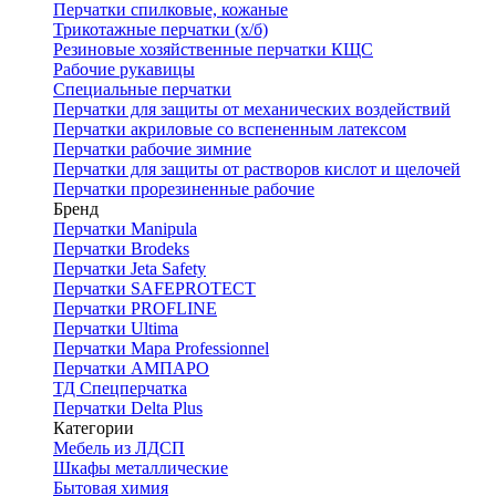
Перчатки спилковые, кожаные
Трикотажные перчатки (х/б)
Резиновые хозяйственные перчатки КЩС
Рабочие рукавицы
Специальные перчатки
Перчатки для защиты от механических воздействий
Перчатки акриловые со вспененным латексом
Перчатки рабочие зимние
Перчатки для защиты от растворов кислот и щелочей
Перчатки прорезиненные рабочие
Бренд
Перчатки Manipula
Перчатки Brodeks
Перчатки Jeta Safety
Перчатки SAFEPROTECT
Перчатки PROFLINE
Перчатки Ultima
Перчатки Мара Professionnel
Перчатки АМПАРО
ТД Спецперчатка
Перчатки Delta Plus
Категории
Мебель из ЛДСП
Шкафы металлические
Бытовая химия