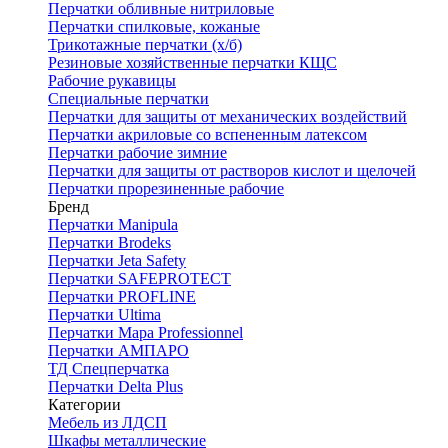
Перчатки обливные нитриловые
Перчатки спилковые, кожаные
Трикотажные перчатки (х/б)
Резиновые хозяйственные перчатки КЩС
Рабочие рукавицы
Специальные перчатки
Перчатки для защиты от механических воздействий
Перчатки акриловые со вспененным латексом
Перчатки рабочие зимние
Перчатки для защиты от растворов кислот и щелочей
Перчатки прорезиненные рабочие
Бренд
Перчатки Manipula
Перчатки Brodeks
Перчатки Jeta Safety
Перчатки SAFEPROTECT
Перчатки PROFLINE
Перчатки Ultima
Перчатки Мара Professionnel
Перчатки АМПАРО
ТД Спецперчатка
Перчатки Delta Plus
Категории
Мебель из ЛДСП
Шкафы металлические