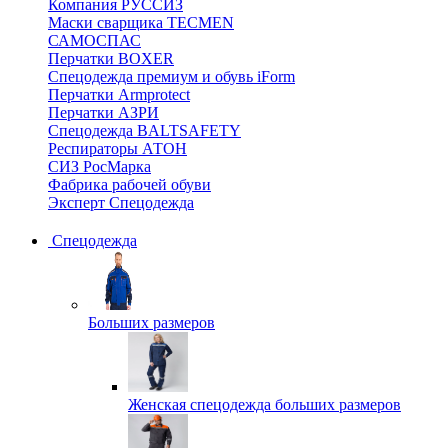
Компания РУССИЗ
Маски сварщика TECMEN
САМОСПАС
Перчатки BOXER
Спецодежда премиум и обувь iForm
Перчатки Armprotect
Перчатки АЗРИ
Спецодежда BALTSAFETY
Респираторы АТОН
СИЗ РосМарка
Фабрика рабочей обуви
Эксперт Спецодежда
Спецодежда
Больших размеров
Женская спецодежда больших размеров