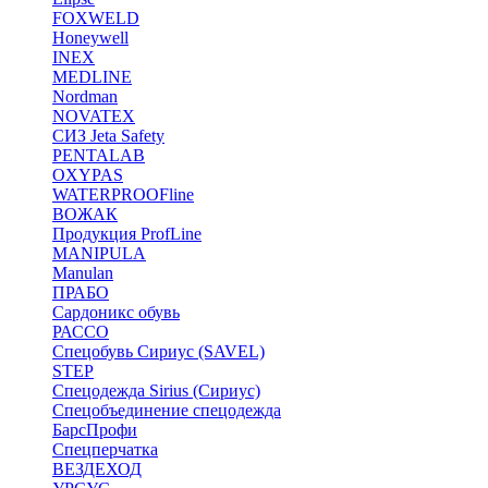
FOXWELD
Honeywell
INEX
MEDLINE
Nordman
NOVATEX
СИЗ Jeta Safety
PENTALAB
OXYPAS
WATERPROOFline
ВОЖАК
Продукция ProfLine
MANIPULA
Manulan
ПРАБО
Сардоникс обувь
РАССО
Спецобувь Сириус (SAVEL)
STEP
Спецодежда Sirius (Сириус)
Спецобъединение спецодежда
БарсПрофи
Спецперчатка
ВЕЗДЕХОД