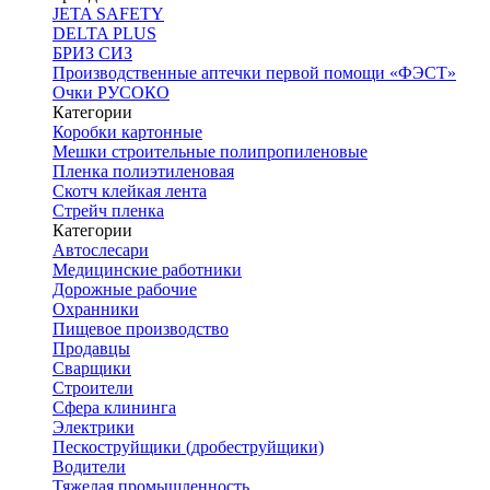
JETA SAFETY
DELTA PLUS
БРИЗ СИЗ
Производственные аптечки первой помощи «ФЭСТ»
Очки РУСОКО
Категории
Коробки картонные
Мешки строительные полипропиленовые
Пленка полиэтиленовая
Скотч клейкая лента
Стрейч пленка
Категории
Автослесари
Медицинские работники
Дорожные рабочие
Охранники
Пищевое производство
Продавцы
Сварщики
Строители
Сфера клининга
Электрики
Пескоструйщики (дробеструйщики)
Водители
Тяжелая промышленность