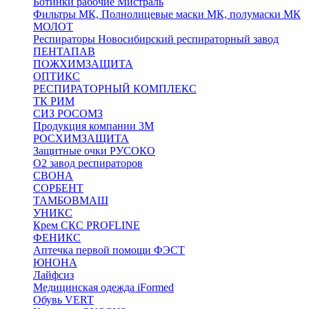
Ботинки рабочие Мистраль
Фильтры МК, Полнолицевые маски МК, полумаски МК
МОЛОТ
Респираторы Новосибирский респираторный завод
ПЕНТАПАВ
ПОЖХИМЗАЩИТА
ОПТИКС
РЕСПИРАТОРНЫЙ КОМПЛЕКС
ТК РИМ
СИЗ РОСОМЗ
Продукция компании 3M
РОСХИМЗАЩИТА
Защитные очки РУСОКО
О2 завод респираторов
СВОНА
СОРБЕНТ
ТАМБОВМАШ
УНИКС
Крем СКС PROFLINE
ФЕНИКС
Аптечка первой помощи ФЭСТ
ЮНОНА
Лайфсиз
Медицинская одежда iFormed
Обувь VERT