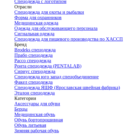
Спецодежда с логотипом
Отрасли
Спецодежда для охоты и рыбалки
Форма для охранников
Медицинская одежда
Одежда для обслуживающего персонала
Сигнальная одежда
Спецодежда для пищевого производства по ХАССП
Бренд
Brodeks спецодежда
Прабо спецодежда
Рассо спецодежда
Ронта спецодежда (PENTALAB)
Сириус спецодежда
Спецодежда юго запад спецобъединение
Факел спецодежда
Спецодежда ЯШФ (Ярославская швейная фабрика)
Эталон спецодежда
Категории
Аксессуары для обуви
Берцы
Медицинская обувь
Обувь бортопрошивная
Обувь литьевая
Зимняя рабочая обувь