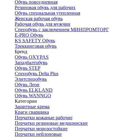
Обувь повседневная
Резиновая обувь для рабочих
Обувь специальная утепленная
Женская рабочая обувь
Рабочая обувь для мужчин
Спецобувь с заключением МИНПРОМТОРГ
E-PRO Обувь
KS SAFETY Обувь
Треккинговая обувь
Бренд
Обувь OXYPAS
Западбалтобувь
Обувь STEP
Спецобувь Delta Plus
Элитспецобувь
Обувь Леон
Обувь ELKLAND
Обувь WANNGO
Категории
Защитные крема
Краги сварщика
Перчатки кожаные рабочие
Перчатки резиновые медицинские
Перчатки морозостойкие
Перчатки нейлоновые