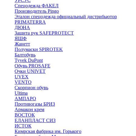
УРСУС
Спецодежда ФАКЕЛ
Производитель Pingo
Эталон спецодежда официальный дистрибьютор
PRIMATERRA
ДЮНА
Защита рук SAFEPROTECT
ЯШФ
Жанетт
Полумаски SPIROTEK
Балтобувь
Tyvek DuPont
Обувь PROSAFE
Очки UNIVET
UVEX
VENTO
Скорпион обувь
Ultima
АМПАРО
Противогазы БРИЗ
Армакон крем
ВОСТОК
ЕЛАНПЛАСТ СИЗ
ИСТОК
Кимрская фабрика им. Горького