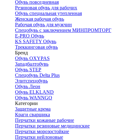
Обувь повседневная
Резиновая обувь для рабочих
Обувь специальная утепленная
Женская рабочая обувь
Рабочая обувь для мужчин
Спецобувь с заключением МИНПРОМТОРГ
E-PRO Обувь
KS SAFETY Обувь
Треккинговая обувь
Бренд
Обувь OXYPAS
Западбалтобувь
Обувь STEP
Спецобувь Delta Plus
Элитспецобувь
Обувь Леон
Обувь ELKLAND
Обувь WANNGO
Категории
Защитные крема
Краги сварщика
Перчатки кожаные рабочие
Перчатки резиновые медицинские
Перчатки морозостойкие
Перчатки нейлоновые