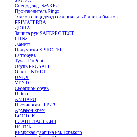
УРСУС
Спецодежда ФАКЕЛ
Производитель Pingo
Эталон спецодежда официальный дистрибьютор
PRIMATERRA
ДЮНА
Защита рук SAFEPROTECT
ЯШФ
Жанетт
Полумаски SPIROTEK
Балтобувь
Tyvek DuPont
Обувь PROSAFE
Очки UNIVET
UVEX
VENTO
Скорпион обувь
Ultima
АМПАРО
Противогазы БРИЗ
Армакон крем
ВОСТОК
ЕЛАНПЛАСТ СИЗ
ИСТОК
Кимрская фабрика им. Горького