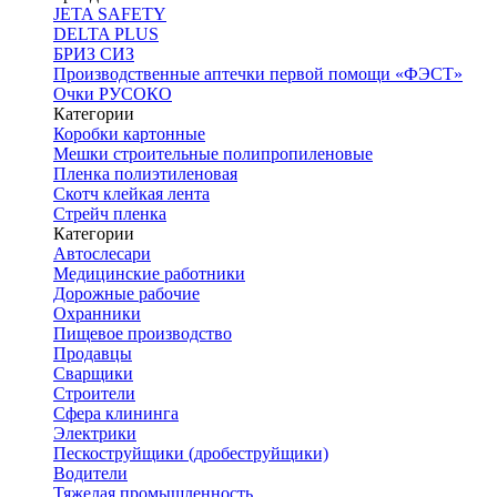
JETA SAFETY
DELTA PLUS
БРИЗ СИЗ
Производственные аптечки первой помощи «ФЭСТ»
Очки РУСОКО
Категории
Коробки картонные
Мешки строительные полипропиленовые
Пленка полиэтиленовая
Скотч клейкая лента
Стрейч пленка
Категории
Автослесари
Медицинские работники
Дорожные рабочие
Охранники
Пищевое производство
Продавцы
Сварщики
Строители
Сфера клининга
Электрики
Пескоструйщики (дробеструйщики)
Водители
Тяжелая промышленность