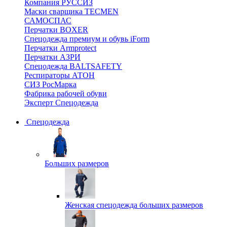
Компания РУССИЗ
Маски сварщика TECMEN
САМОСПАС
Перчатки BOXER
Спецодежда премиум и обувь iForm
Перчатки Armprotect
Перчатки АЗРИ
Спецодежда BALTSAFETY
Респираторы АТОН
СИЗ РосМарка
Фабрика рабочей обуви
Эксперт Спецодежда
Спецодежда
Больших размеров
Женская спецодежда больших размеров