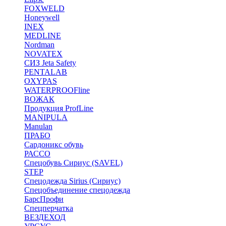
FOXWELD
Honeywell
INEX
MEDLINE
Nordman
NOVATEX
СИЗ Jeta Safety
PENTALAB
OXYPAS
WATERPROOFline
ВОЖАК
Продукция ProfLine
MANIPULA
Manulan
ПРАБО
Сардоникс обувь
РАССО
Спецобувь Сириус (SAVEL)
STEP
Спецодежда Sirius (Сириус)
Спецобъединение спецодежда
БарсПрофи
Спецперчатка
ВЕЗДЕХОД