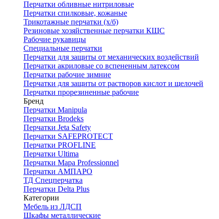
Перчатки обливные нитриловые
Перчатки спилковые, кожаные
Трикотажные перчатки (х/б)
Резиновые хозяйственные перчатки КЩС
Рабочие рукавицы
Специальные перчатки
Перчатки для защиты от механических воздействий
Перчатки акриловые со вспененным латексом
Перчатки рабочие зимние
Перчатки для защиты от растворов кислот и щелочей
Перчатки прорезиненные рабочие
Бренд
Перчатки Manipula
Перчатки Brodeks
Перчатки Jeta Safety
Перчатки SAFEPROTECT
Перчатки PROFLINE
Перчатки Ultima
Перчатки Мара Professionnel
Перчатки АМПАРО
ТД Спецперчатка
Перчатки Delta Plus
Категории
Мебель из ЛДСП
Шкафы металлические