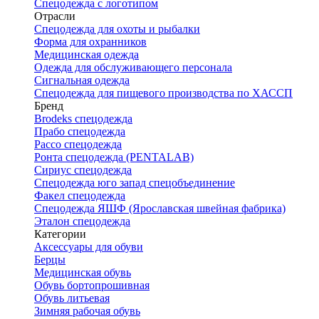
Спецодежда с логотипом
Отрасли
Спецодежда для охоты и рыбалки
Форма для охранников
Медицинская одежда
Одежда для обслуживающего персонала
Сигнальная одежда
Спецодежда для пищевого производства по ХАССП
Бренд
Brodeks спецодежда
Прабо спецодежда
Рассо спецодежда
Ронта спецодежда (PENTALAB)
Сириус спецодежда
Спецодежда юго запад спецобъединение
Факел спецодежда
Спецодежда ЯШФ (Ярославская швейная фабрика)
Эталон спецодежда
Категории
Аксессуары для обуви
Берцы
Медицинская обувь
Обувь бортопрошивная
Обувь литьевая
Зимняя рабочая обувь