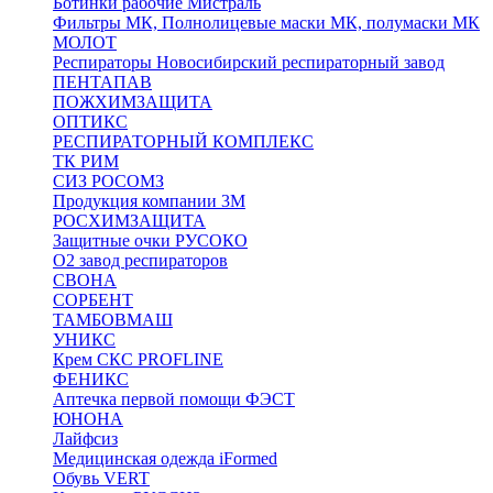
Ботинки рабочие Мистраль
Фильтры МК, Полнолицевые маски МК, полумаски МК
МОЛОТ
Респираторы Новосибирский респираторный завод
ПЕНТАПАВ
ПОЖХИМЗАЩИТА
ОПТИКС
РЕСПИРАТОРНЫЙ КОМПЛЕКС
ТК РИМ
СИЗ РОСОМЗ
Продукция компании 3M
РОСХИМЗАЩИТА
Защитные очки РУСОКО
О2 завод респираторов
СВОНА
СОРБЕНТ
ТАМБОВМАШ
УНИКС
Крем СКС PROFLINE
ФЕНИКС
Аптечка первой помощи ФЭСТ
ЮНОНА
Лайфсиз
Медицинская одежда iFormed
Обувь VERT