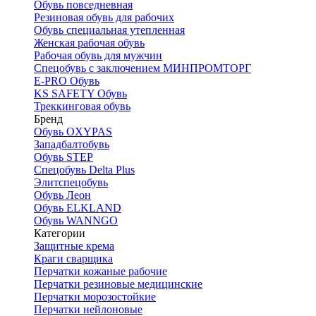
Обувь повседневная
Резиновая обувь для рабочих
Обувь специальная утепленная
Женская рабочая обувь
Рабочая обувь для мужчин
Спецобувь с заключением МИНПРОМТОРГ
E-PRO Обувь
KS SAFETY Обувь
Треккинговая обувь
Бренд
Обувь OXYPAS
Западбалтобувь
Обувь STEP
Спецобувь Delta Plus
Элитспецобувь
Обувь Леон
Обувь ELKLAND
Обувь WANNGO
Категории
Защитные крема
Краги сварщика
Перчатки кожаные рабочие
Перчатки резиновые медицинские
Перчатки морозостойкие
Перчатки нейлоновые