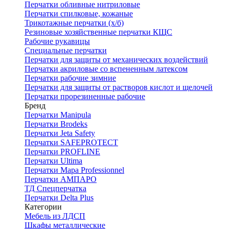
Перчатки обливные нитриловые
Перчатки спилковые, кожаные
Трикотажные перчатки (х/б)
Резиновые хозяйственные перчатки КЩС
Рабочие рукавицы
Специальные перчатки
Перчатки для защиты от механических воздействий
Перчатки акриловые со вспененным латексом
Перчатки рабочие зимние
Перчатки для защиты от растворов кислот и щелочей
Перчатки прорезиненные рабочие
Бренд
Перчатки Manipula
Перчатки Brodeks
Перчатки Jeta Safety
Перчатки SAFEPROTECT
Перчатки PROFLINE
Перчатки Ultima
Перчатки Мара Professionnel
Перчатки АМПАРО
ТД Спецперчатка
Перчатки Delta Plus
Категории
Мебель из ЛДСП
Шкафы металлические