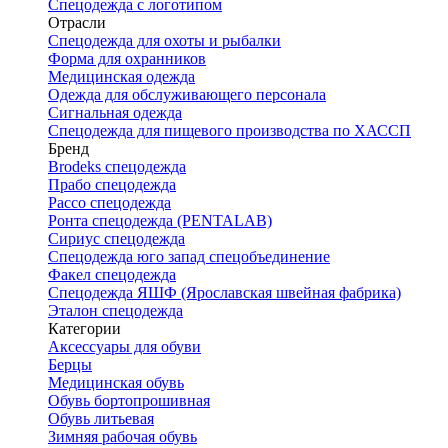
Спецодежда с логотипом
Отрасли
Спецодежда для охоты и рыбалки
Форма для охранников
Медицинская одежда
Одежда для обслуживающего персонала
Сигнальная одежда
Спецодежда для пищевого производства по ХАССП
Бренд
Brodeks спецодежда
Прабо спецодежда
Рассо спецодежда
Ронта спецодежда (PENTALAB)
Сириус спецодежда
Спецодежда юго запад спецобъединение
Факел спецодежда
Спецодежда ЯШФ (Ярославская швейная фабрика)
Эталон спецодежда
Категории
Аксессуары для обуви
Берцы
Медицинская обувь
Обувь бортопрошивная
Обувь литьевая
Зимняя рабочая обувь