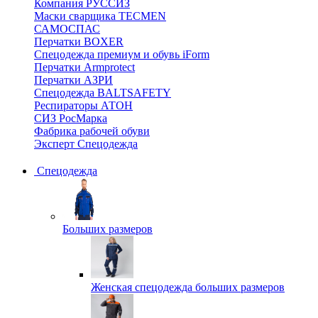
Компания РУССИЗ
Маски сварщика TECMEN
САМОСПАС
Перчатки BOXER
Спецодежда премиум и обувь iForm
Перчатки Armprotect
Перчатки АЗРИ
Спецодежда BALTSAFETY
Респираторы АТОН
СИЗ РосМарка
Фабрика рабочей обуви
Эксперт Спецодежда
Спецодежда
Больших размеров
Женская спецодежда больших размеров