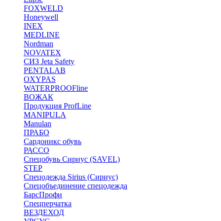
FOXWELD
Honeywell
INEX
MEDLINE
Nordman
NOVATEX
СИЗ Jeta Safety
PENTALAB
OXYPAS
WATERPROOFline
ВОЖАК
Продукция ProfLine
MANIPULA
Manulan
ПРАБО
Сардоникс обувь
РАССО
Спецобувь Сириус (SAVEL)
STEP
Спецодежда Sirius (Сириус)
Спецобъединение спецодежда
БарсПрофи
Спецперчатка
ВЕЗДЕХОД