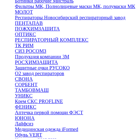
Ботинки рабочие Мистраль
Фильтры МК, Полнолицевые маски МК, полумаски МК
МОЛОТ
Респираторы Новосибирский респираторный завод
ПЕНТАПАВ
ПОЖХИМЗАЩИТА
ОПТИКС
РЕСПИРАТОРНЫЙ КОМПЛЕКС
ТК РИМ
СИЗ РОСОМЗ
Продукция компании 3M
РОСХИМЗАЩИТА
Защитные очки РУСОКО
О2 завод респираторов
СВОНА
СОРБЕНТ
ТАМБОВМАШ
УНИКС
Крем СКС PROFLINE
ФЕНИКС
Аптечка первой помощи ФЭСТ
ЮНОНА
Лайфсиз
Медицинская одежда iFormed
Обувь VERT