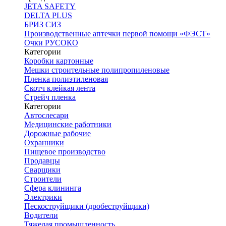
JETA SAFETY
DELTA PLUS
БРИЗ СИЗ
Производственные аптечки первой помощи «ФЭСТ»
Очки РУСОКО
Категории
Коробки картонные
Мешки строительные полипропиленовые
Пленка полиэтиленовая
Скотч клейкая лента
Стрейч пленка
Категории
Автослесари
Медицинские работники
Дорожные рабочие
Охранники
Пищевое производство
Продавцы
Сварщики
Строители
Сфера клининга
Электрики
Пескоструйщики (дробеструйщики)
Водители
Тяжелая промышленность