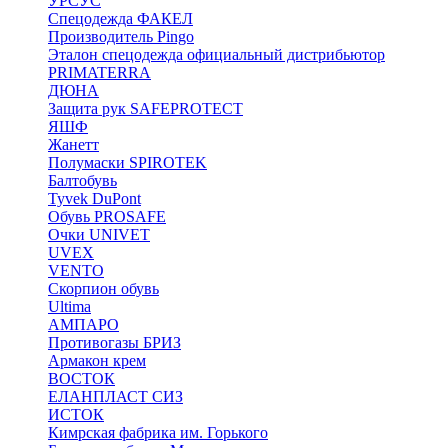
УРСУС
Спецодежда ФАКЕЛ
Производитель Pingo
Эталон спецодежда официальный дистрибьютор
PRIMATERRA
ДЮНА
Защита рук SAFEPROTECT
ЯШФ
Жанетт
Полумаски SPIROTEK
Балтобувь
Tyvek DuPont
Обувь PROSAFE
Очки UNIVET
UVEX
VENTO
Скорпион обувь
Ultima
АМПАРО
Противогазы БРИЗ
Армакон крем
ВОСТОК
ЕЛАНПЛАСТ СИЗ
ИСТОК
Кимрская фабрика им. Горького