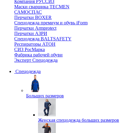
Компания РУССИЗ
Маски сварщика TECMEN
САМОСПАС
Перчатки BOXER
Спецодежда премиум и обувь iForm
Перчатки Armprotect
Перчатки АЗРИ
Спецодежда BALTSAFETY
Респираторы АТОН
СИЗ РосМарка
Фабрика рабочей обуви
Эксперт Спецодежда
Спецодежда
Больших размеров
Женская спецодежда больших размеров