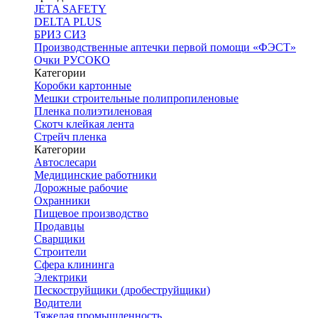
JETA SAFETY
DELTA PLUS
БРИЗ СИЗ
Производственные аптечки первой помощи «ФЭСТ»
Очки РУСОКО
Категории
Коробки картонные
Мешки строительные полипропиленовые
Пленка полиэтиленовая
Скотч клейкая лента
Стрейч пленка
Категории
Автослесари
Медицинские работники
Дорожные рабочие
Охранники
Пищевое производство
Продавцы
Сварщики
Строители
Сфера клининга
Электрики
Пескоструйщики (дробеструйщики)
Водители
Тяжелая промышленность