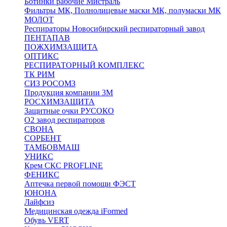
Ботинки рабочие Мистраль
Фильтры МК, Полнолицевые маски МК, полумаски МК
МОЛОТ
Респираторы Новосибирский респираторный завод
ПЕНТАПАВ
ПОЖХИМЗАЩИТА
ОПТИКС
РЕСПИРАТОРНЫЙ КОМПЛЕКС
ТК РИМ
СИЗ РОСОМЗ
Продукция компании 3M
РОСХИМЗАЩИТА
Защитные очки РУСОКО
О2 завод респираторов
СВОНА
СОРБЕНТ
ТАМБОВМАШ
УНИКС
Крем СКС PROFLINE
ФЕНИКС
Аптечка первой помощи ФЭСТ
ЮНОНА
Лайфсиз
Медицинская одежда iFormed
Обувь VERT