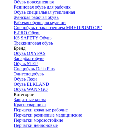
Обувь повседневная
Резиновая обувь для рабочих
Обувь специальная утепленная
Женская рабочая обувь
Рабочая обувь для мужчин
Спецобувь с заключением МИНПРОМТОРГ
E-PRO Обувь
KS SAFETY Обувь
Треккинговая обувь
Бренд
Обувь OXYPAS
Западбалтобувь
Обувь STEP
Спецобувь Delta Plus
Элитспецобувь
Обувь Леон
Обувь ELKLAND
Обувь WANNGO
Категории
Защитные крема
Краги сварщика
Перчатки кожаные рабочие
Перчатки резиновые медицинские
Перчатки морозостойкие
Перчатки нейлоновые