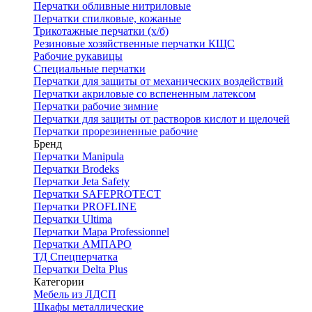
Перчатки обливные нитриловые
Перчатки спилковые, кожаные
Трикотажные перчатки (х/б)
Резиновые хозяйственные перчатки КЩС
Рабочие рукавицы
Специальные перчатки
Перчатки для защиты от механических воздействий
Перчатки акриловые со вспененным латексом
Перчатки рабочие зимние
Перчатки для защиты от растворов кислот и щелочей
Перчатки прорезиненные рабочие
Бренд
Перчатки Manipula
Перчатки Brodeks
Перчатки Jeta Safety
Перчатки SAFEPROTECT
Перчатки PROFLINE
Перчатки Ultima
Перчатки Мара Professionnel
Перчатки АМПАРО
ТД Спецперчатка
Перчатки Delta Plus
Категории
Мебель из ЛДСП
Шкафы металлические