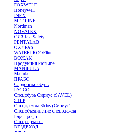
FOXWELD
Honeywell
INEX
MEDLINE
Nordman
NOVATEX
СИЗ Jeta Safety
PENTALAB
OXYPAS
WATERPROOFline
ВОЖАК
Продукция ProfLine
MANIPULA
Manulan
ПРАБО
Сардоникс обувь
РАССО
Спецобувь Сириус (SAVEL)
STEP
Спецодежда Sirius (Сириус)
Спецобъединение спецодежда
БарсПрофи
Спецперчатка
ВЕЗДЕХОД