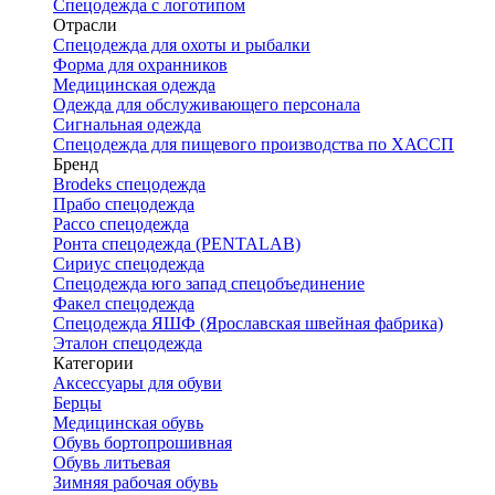
Спецодежда с логотипом
Отрасли
Спецодежда для охоты и рыбалки
Форма для охранников
Медицинская одежда
Одежда для обслуживающего персонала
Сигнальная одежда
Спецодежда для пищевого производства по ХАССП
Бренд
Brodeks спецодежда
Прабо спецодежда
Рассо спецодежда
Ронта спецодежда (PENTALAB)
Сириус спецодежда
Спецодежда юго запад спецобъединение
Факел спецодежда
Спецодежда ЯШФ (Ярославская швейная фабрика)
Эталон спецодежда
Категории
Аксессуары для обуви
Берцы
Медицинская обувь
Обувь бортопрошивная
Обувь литьевая
Зимняя рабочая обувь