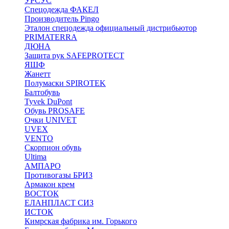
УРСУС
Спецодежда ФАКЕЛ
Производитель Pingo
Эталон спецодежда официальный дистрибьютор
PRIMATERRA
ДЮНА
Защита рук SAFEPROTECT
ЯШФ
Жанетт
Полумаски SPIROTEK
Балтобувь
Tyvek DuPont
Обувь PROSAFE
Очки UNIVET
UVEX
VENTO
Скорпион обувь
Ultima
АМПАРО
Противогазы БРИЗ
Армакон крем
ВОСТОК
ЕЛАНПЛАСТ СИЗ
ИСТОК
Кимрская фабрика им. Горького