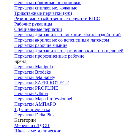
Перчатки обливные нитриловые
Перчатки спилковые, кожаные
Трикотажные перчатки (х/б)
Резиновые хозяйственные перчатки КЩС
Рабочие рукавицы
Специальные перчатки
Перчатки для защиты от механических воздействий
Перчатки акриловые со вспененным латексом
Перчатки рабочие зимние
Перчатки для защиты от растворов кислот и щелочей
Перчатки прорезиненные рабочие
Бренд
Перчатки Manipula
Перчатки Brodeks
Перчатки Jeta Safety
Перчатки SAFEPROTECT
Перчатки PROFLINE
Перчатки Ultima
Перчатки Мара Professionnel
Перчатки АМПАРО
ТД Спецперчатка
Перчатки Delta Plus
Категории
Мебель из ЛДСП
Шкафы металлические