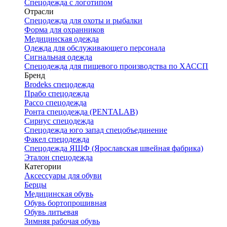
Спецодежда с логотипом
Отрасли
Спецодежда для охоты и рыбалки
Форма для охранников
Медицинская одежда
Одежда для обслуживающего персонала
Сигнальная одежда
Спецодежда для пищевого производства по ХАССП
Бренд
Brodeks спецодежда
Прабо спецодежда
Рассо спецодежда
Ронта спецодежда (PENTALAB)
Сириус спецодежда
Спецодежда юго запад спецобъединение
Факел спецодежда
Спецодежда ЯШФ (Ярославская швейная фабрика)
Эталон спецодежда
Категории
Аксессуары для обуви
Берцы
Медицинская обувь
Обувь бортопрошивная
Обувь литьевая
Зимняя рабочая обувь