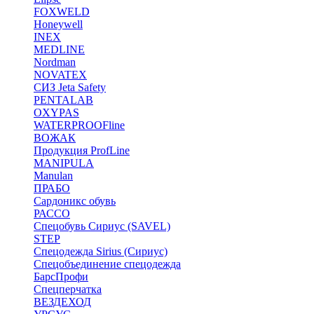
FOXWELD
Honeywell
INEX
MEDLINE
Nordman
NOVATEX
СИЗ Jeta Safety
PENTALAB
OXYPAS
WATERPROOFline
ВОЖАК
Продукция ProfLine
MANIPULA
Manulan
ПРАБО
Сардоникс обувь
РАССО
Спецобувь Сириус (SAVEL)
STEP
Спецодежда Sirius (Сириус)
Спецобъединение спецодежда
БарсПрофи
Спецперчатка
ВЕЗДЕХОД