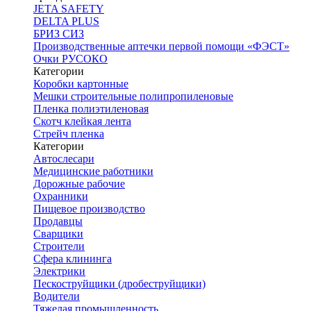
JETA SAFETY
DELTA PLUS
БРИЗ СИЗ
Производственные аптечки первой помощи «ФЭСТ»
Очки РУСОКО
Категории
Коробки картонные
Мешки строительные полипропиленовые
Пленка полиэтиленовая
Скотч клейкая лента
Стрейч пленка
Категории
Автослесари
Медицинские работники
Дорожные рабочие
Охранники
Пищевое производство
Продавцы
Сварщики
Строители
Сфера клининга
Электрики
Пескоструйщики (дробеструйщики)
Водители
Тяжелая промышленность