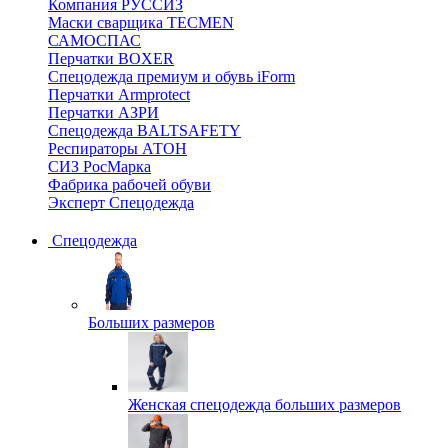
Компания РУССИЗ
Маски сварщика TECMEN
САМОСПАС
Перчатки BOXER
Спецодежда премиум и обувь iForm
Перчатки Armprotect
Перчатки АЗРИ
Спецодежда BALTSAFETY
Респираторы АТОН
СИЗ РосМарка
Фабрика рабочей обуви
Эксперт Спецодежда
Спецодежда
Больших размеров
Женская спецодежда больших размеров