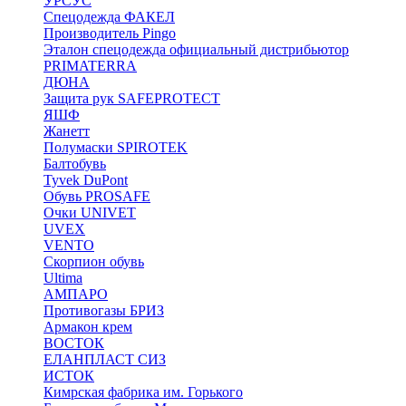
УРСУС
Спецодежда ФАКЕЛ
Производитель Pingo
Эталон спецодежда официальный дистрибьютор
PRIMATERRA
ДЮНА
Защита рук SAFEPROTECT
ЯШФ
Жанетт
Полумаски SPIROTEK
Балтобувь
Tyvek DuPont
Обувь PROSAFE
Очки UNIVET
UVEX
VENTO
Скорпион обувь
Ultima
АМПАРО
Противогазы БРИЗ
Армакон крем
ВОСТОК
ЕЛАНПЛАСТ СИЗ
ИСТОК
Кимрская фабрика им. Горького