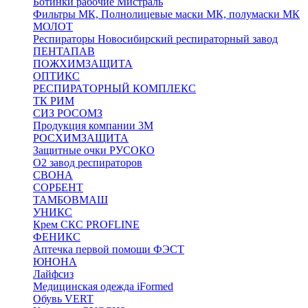
Ботинки рабочие Мистраль
Фильтры МК, Полнолицевые маски МК, полумаски МК
МОЛОТ
Респираторы Новосибирский респираторный завод
ПЕНТАПАВ
ПОЖХИМЗАЩИТА
ОПТИКС
РЕСПИРАТОРНЫЙ КОМПЛЕКС
ТК РИМ
СИЗ РОСОМЗ
Продукция компании 3M
РОСХИМЗАЩИТА
Защитные очки РУСОКО
О2 завод респираторов
СВОНА
СОРБЕНТ
ТАМБОВМАШ
УНИКС
Крем СКС PROFLINE
ФЕНИКС
Аптечка первой помощи ФЭСТ
ЮНОНА
Лайфсиз
Медицинская одежда iFormed
Обувь VERT