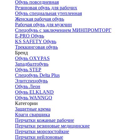
Обувь повседневная
Резиновая обувь для рабочих
Обувь специальная утепленная
Женская рабочая обувь
Рабочая обувь для мужчин
Спецобувь с заключением МИНПРОМТОРГ
E-PRO Обувь
KS SAFETY Обувь
Треккинговая обувь
Бренд
Обувь OXYPAS
Западбалтобувь
Обувь STEP
Спецобувь Delta Plus
Элитспецобувь
Обувь Леон
Обувь ELKLAND
Обувь WANNGO
Категории
Защитные крема
Краги сварщика
Перчатки кожаные рабочие
Перчатки резиновые медицинские
Перчатки морозостойкие
Перчатки нейлоновые