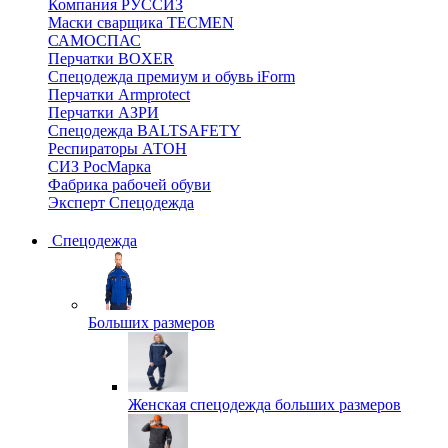
Компания РУССИЗ
Маски сварщика TECMEN
САМОСПАС
Перчатки BOXER
Спецодежда премиум и обувь iForm
Перчатки Armprotect
Перчатки АЗРИ
Спецодежда BALTSAFETY
Респираторы АТОН
СИЗ РосМарка
Фабрика рабочей обуви
Эксперт Спецодежда
Спецодежда
Больших размеров
Женская спецодежда больших размеров