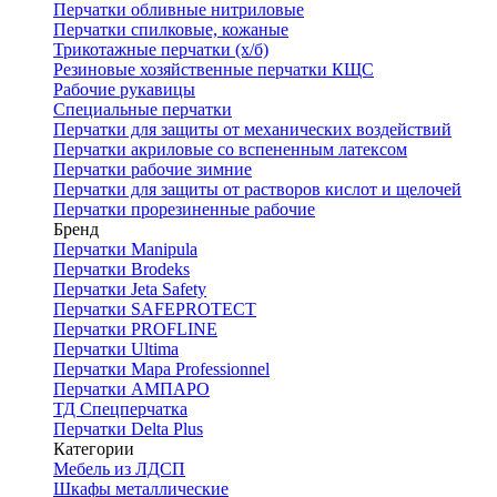
Перчатки обливные нитриловые
Перчатки спилковые, кожаные
Трикотажные перчатки (х/б)
Резиновые хозяйственные перчатки КЩС
Рабочие рукавицы
Специальные перчатки
Перчатки для защиты от механических воздействий
Перчатки акриловые со вспененным латексом
Перчатки рабочие зимние
Перчатки для защиты от растворов кислот и щелочей
Перчатки прорезиненные рабочие
Бренд
Перчатки Manipula
Перчатки Brodeks
Перчатки Jeta Safety
Перчатки SAFEPROTECT
Перчатки PROFLINE
Перчатки Ultima
Перчатки Мара Professionnel
Перчатки АМПАРО
ТД Спецперчатка
Перчатки Delta Plus
Категории
Мебель из ЛДСП
Шкафы металлические