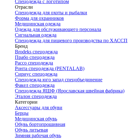
Спецодежда с логотипом
Отрасли
Спецодежда для охоты и рыбалки
Форма для охранников
Медицинская одежда
Одежда для обслуживающего персонала
Сигнальная одежда
Спецодежда для пищевого производства по ХАССП
Бренд
Brodeks спецодежда
Прабо спецодежда
Рассо спецодежда
Ронта спецодежда (PENTALAB)
Сириус спецодежда
Спецодежда юго запад спецобъединение
Факел спецодежда
Спецодежда ЯШФ (Ярославская швейная фабрика)
Эталон спецодежда
Категории
Аксессуары для обуви
Берцы
Медицинская обувь
Обувь бортопрошивная
Обувь литьевая
Зимняя рабочая обувь