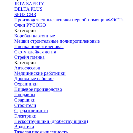
JETA SAFETY
DELTA PLUS
БРИЗ СИЗ
Производственные аптечки первой помощи «ФЭСТ»
Очки РУСОКО
Категории
Коробки картонные
Мешки строительные полипропиленовые
Пленка полиэтиленовая
Скотч клейкая лента
Стрейч пленка
Категории
Автослесари
Медицинские работники
Дорожные рабочие
Охранники
Пищевое производство
Продавцы
Сварщики
Строители
Сфера клининга
Электрики
Пескоструйщики (дробеструйщики)
Водители
Тяжелая промышленность