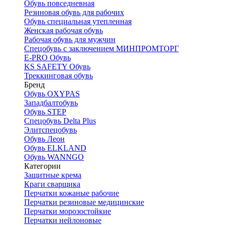
Обувь повседневная
Резиновая обувь для рабочих
Обувь специальная утепленная
Женская рабочая обувь
Рабочая обувь для мужчин
Спецобувь с заключением МИНПРОМТОРГ
E-PRO Обувь
KS SAFETY Обувь
Треккинговая обувь
Бренд
Обувь OXYPAS
Западбалтобувь
Обувь STEP
Спецобувь Delta Plus
Элитспецобувь
Обувь Леон
Обувь ELKLAND
Обувь WANNGO
Категории
Защитные крема
Краги сварщика
Перчатки кожаные рабочие
Перчатки резиновые медицинские
Перчатки морозостойкие
Перчатки нейлоновые