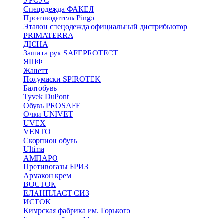
УРСУС
Спецодежда ФАКЕЛ
Производитель Pingo
Эталон спецодежда официальный дистрибьютор
PRIMATERRA
ДЮНА
Защита рук SAFEPROTECT
ЯШФ
Жанетт
Полумаски SPIROTEK
Балтобувь
Tyvek DuPont
Обувь PROSAFE
Очки UNIVET
UVEX
VENTO
Скорпион обувь
Ultima
АМПАРО
Противогазы БРИЗ
Армакон крем
ВОСТОК
ЕЛАНПЛАСТ СИЗ
ИСТОК
Кимрская фабрика им. Горького