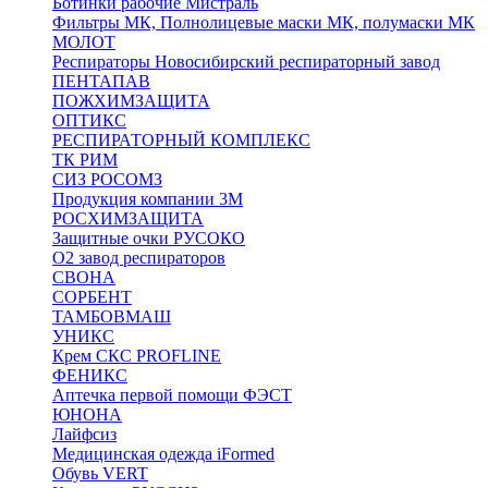
Ботинки рабочие Мистраль
Фильтры МК, Полнолицевые маски МК, полумаски МК
МОЛОТ
Респираторы Новосибирский респираторный завод
ПЕНТАПАВ
ПОЖХИМЗАЩИТА
ОПТИКС
РЕСПИРАТОРНЫЙ КОМПЛЕКС
ТК РИМ
СИЗ РОСОМЗ
Продукция компании 3M
РОСХИМЗАЩИТА
Защитные очки РУСОКО
О2 завод респираторов
СВОНА
СОРБЕНТ
ТАМБОВМАШ
УНИКС
Крем СКС PROFLINE
ФЕНИКС
Аптечка первой помощи ФЭСТ
ЮНОНА
Лайфсиз
Медицинская одежда iFormed
Обувь VERT