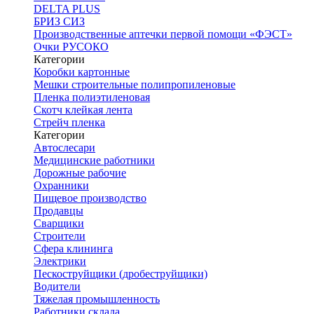
DELTA PLUS
БРИЗ СИЗ
Производственные аптечки первой помощи «ФЭСТ»
Очки РУСОКО
Категории
Коробки картонные
Мешки строительные полипропиленовые
Пленка полиэтиленовая
Скотч клейкая лента
Стрейч пленка
Категории
Автослесари
Медицинские работники
Дорожные рабочие
Охранники
Пищевое производство
Продавцы
Сварщики
Строители
Сфера клининга
Электрики
Пескоструйщики (дробеструйщики)
Водители
Тяжелая промышленность
Работники склада