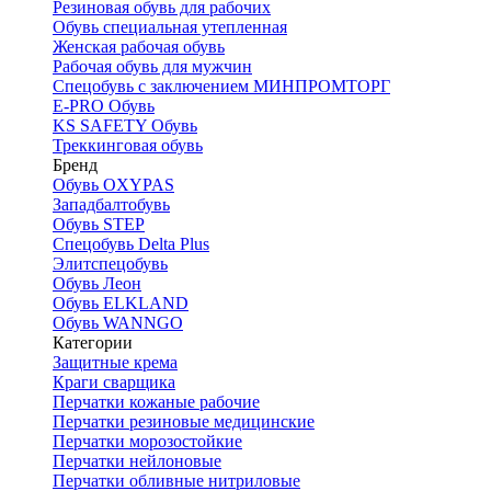
Резиновая обувь для рабочих
Обувь специальная утепленная
Женская рабочая обувь
Рабочая обувь для мужчин
Спецобувь с заключением МИНПРОМТОРГ
E-PRO Обувь
KS SAFETY Обувь
Треккинговая обувь
Бренд
Обувь OXYPAS
Западбалтобувь
Обувь STEP
Спецобувь Delta Plus
Элитспецобувь
Обувь Леон
Обувь ELKLAND
Обувь WANNGO
Категории
Защитные крема
Краги сварщика
Перчатки кожаные рабочие
Перчатки резиновые медицинские
Перчатки морозостойкие
Перчатки нейлоновые
Перчатки обливные нитриловые