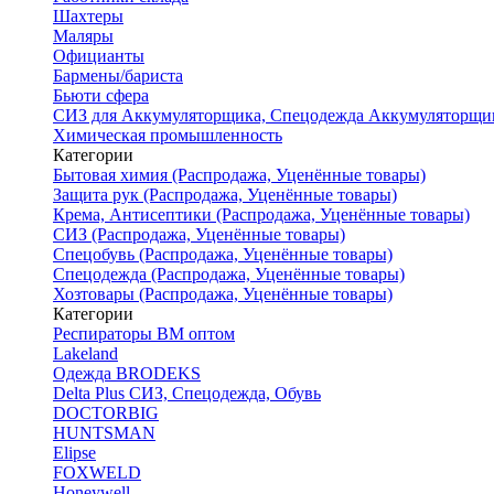
Шахтеры
Маляры
Официанты
Бармены/бариста
Бьюти сфера
СИЗ для Аккумуляторщика, Спецодежда Аккумуляторщи
Химическая промышленность
Категории
Бытовая химия (Распродажа, Уценённые товары)
Защита рук (Распродажа, Уценённые товары)
Крема, Антисептики (Распродажа, Уценённые товары)
СИЗ (Распродажа, Уценённые товары)
Спецобувь (Распродажа, Уценённые товары)
Спецодежда (Распродажа, Уценённые товары)
Хозтовары (Распродажа, Уценённые товары)
Категории
Респираторы ВМ оптом
Lakeland
Одежда BRODEKS
Delta Plus СИЗ, Спецодежда, Обувь
DOCTORBIG
HUNTSMAN
Elipse
FOXWELD
Honeywell