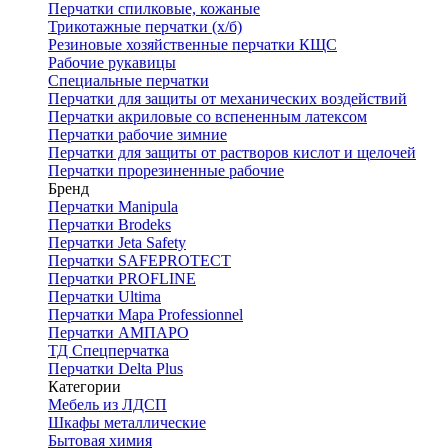
Перчатки спилковые, кожаные
Трикотажные перчатки (х/б)
Резиновые хозяйственные перчатки КЩС
Рабочие рукавицы
Специальные перчатки
Перчатки для защиты от механических воздействий
Перчатки акриловые со вспененным латексом
Перчатки рабочие зимние
Перчатки для защиты от растворов кислот и щелочей
Перчатки прорезиненные рабочие
Бренд
Перчатки Manipula
Перчатки Brodeks
Перчатки Jeta Safety
Перчатки SAFEPROTECT
Перчатки PROFLINE
Перчатки Ultima
Перчатки Мара Professionnel
Перчатки АМПАРО
ТД Спецперчатка
Перчатки Delta Plus
Категории
Мебель из ЛДСП
Шкафы металлические
Бытовая химия