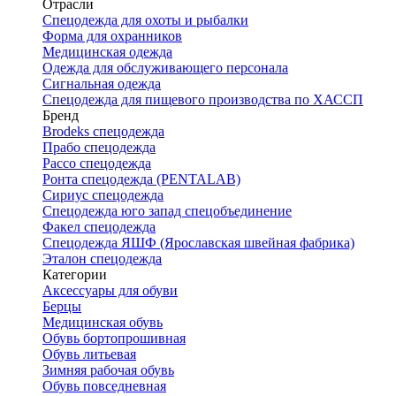
Отрасли
Спецодежда для охоты и рыбалки
Форма для охранников
Медицинская одежда
Одежда для обслуживающего персонала
Сигнальная одежда
Спецодежда для пищевого производства по ХАССП
Бренд
Brodeks спецодежда
Прабо спецодежда
Рассо спецодежда
Ронта спецодежда (PENTALAB)
Сириус спецодежда
Спецодежда юго запад спецобъединение
Факел спецодежда
Спецодежда ЯШФ (Ярославская швейная фабрика)
Эталон спецодежда
Категории
Аксессуары для обуви
Берцы
Медицинская обувь
Обувь бортопрошивная
Обувь литьевая
Зимняя рабочая обувь
Обувь повседневная