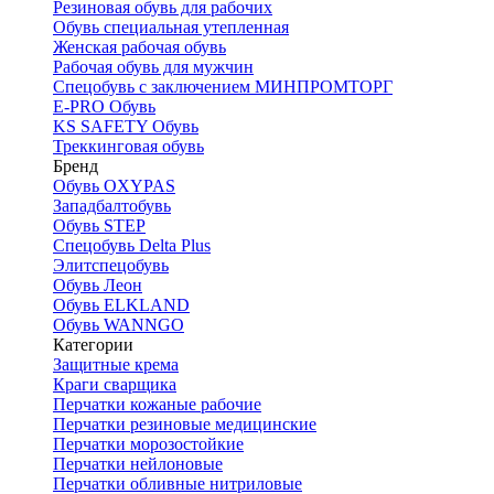
Резиновая обувь для рабочих
Обувь специальная утепленная
Женская рабочая обувь
Рабочая обувь для мужчин
Спецобувь с заключением МИНПРОМТОРГ
E-PRO Обувь
KS SAFETY Обувь
Треккинговая обувь
Бренд
Обувь OXYPAS
Западбалтобувь
Обувь STEP
Спецобувь Delta Plus
Элитспецобувь
Обувь Леон
Обувь ELKLAND
Обувь WANNGO
Категории
Защитные крема
Краги сварщика
Перчатки кожаные рабочие
Перчатки резиновые медицинские
Перчатки морозостойкие
Перчатки нейлоновые
Перчатки обливные нитриловые