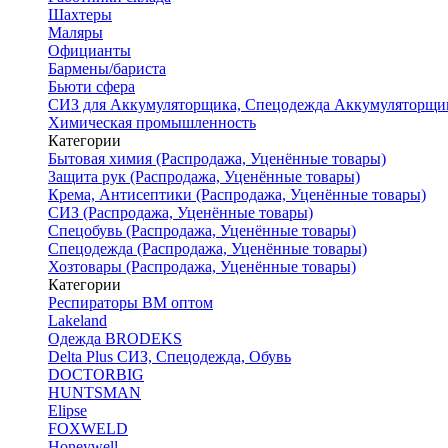
Шахтеры
Маляры
Официанты
Бармены/бариста
Бьюти сфера
СИЗ для Аккумуляторщика, Спецодежда Аккумуляторщи
Химическая промышленность
Категории
Бытовая химия (Распродажа, Уценённые товары)
Защита рук (Распродажа, Уценённые товары)
Крема, Антисептики (Распродажа, Уценённые товары)
СИЗ (Распродажа, Уценённые товары)
Спецобувь (Распродажа, Уценённые товары)
Спецодежда (Распродажа, Уценённые товары)
Хозтовары (Распродажа, Уценённые товары)
Категории
Респираторы ВМ оптом
Lakeland
Одежда BRODEKS
Delta Plus СИЗ, Спецодежда, Обувь
DOCTORBIG
HUNTSMAN
Elipse
FOXWELD
Honeywell