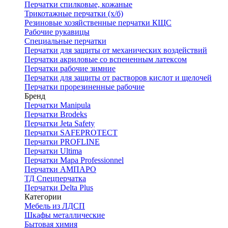
Перчатки спилковые, кожаные
Трикотажные перчатки (х/б)
Резиновые хозяйственные перчатки КЩС
Рабочие рукавицы
Специальные перчатки
Перчатки для защиты от механических воздействий
Перчатки акриловые со вспененным латексом
Перчатки рабочие зимние
Перчатки для защиты от растворов кислот и щелочей
Перчатки прорезиненные рабочие
Бренд
Перчатки Manipula
Перчатки Brodeks
Перчатки Jeta Safety
Перчатки SAFEPROTECT
Перчатки PROFLINE
Перчатки Ultima
Перчатки Мара Professionnel
Перчатки АМПАРО
ТД Спецперчатка
Перчатки Delta Plus
Категории
Мебель из ЛДСП
Шкафы металлические
Бытовая химия