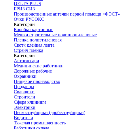
DELTA PLUS
БРИЗ СИЗ
Производственные аптечки первой помощи «ФЭСТ»
Очки РУСОКО
Категории
Коробки картонные
Мешки строительные полипропиленовые
Пленка полиэтиленовая
Скотч клейкая лента
Стрейч пленка
Категории
Автослесари
Медицинские работники
Дорожные рабочие
Охранники
Пищевое производство
Продавцы
Сварщики
Строители
Сфера клининга
Электрики
Пескоструйщики (дробеструйщики)
Водители
Тяжелая промышленность
Работники склада