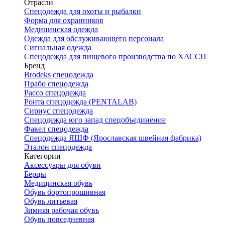
Отрасли
Спецодежда для охоты и рыбалки
Форма для охранников
Медицинская одежда
Одежда для обслуживающего персонала
Сигнальная одежда
Спецодежда для пищевого производства по ХАССП
Бренд
Brodeks спецодежда
Прабо спецодежда
Рассо спецодежда
Ронта спецодежда (PENTALAB)
Сириус спецодежда
Спецодежда юго запад спецобъединение
Факел спецодежда
Спецодежда ЯШФ (Ярославская швейная фабрика)
Эталон спецодежда
Категории
Аксессуары для обуви
Берцы
Медицинская обувь
Обувь бортопрошивная
Обувь литьевая
Зимняя рабочая обувь
Обувь повседневная