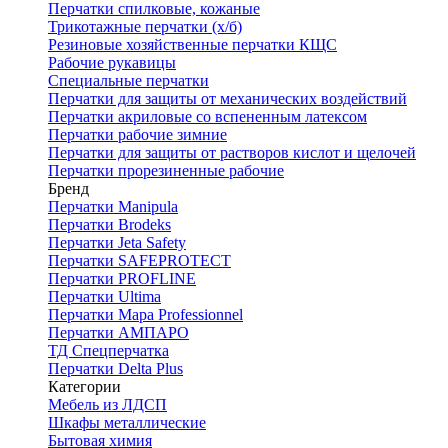
Перчатки спилковые, кожаные
Трикотажные перчатки (х/б)
Резиновые хозяйственные перчатки КЩС
Рабочие рукавицы
Специальные перчатки
Перчатки для защиты от механических воздействий
Перчатки акриловые со вспененным латексом
Перчатки рабочие зимние
Перчатки для защиты от растворов кислот и щелочей
Перчатки прорезиненные рабочие
Бренд
Перчатки Manipula
Перчатки Brodeks
Перчатки Jeta Safety
Перчатки SAFEPROTECT
Перчатки PROFLINE
Перчатки Ultima
Перчатки Мара Professionnel
Перчатки АМПАРО
ТД Спецперчатка
Перчатки Delta Plus
Категории
Мебель из ЛДСП
Шкафы металлические
Бытовая химия