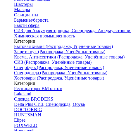
Шахтеры
Маляры
Официанты
Бармены/бариста
Бьюти сфера
СИЗ для Аккумуляторщика, Спецодежда Аккумуляторщи
Химическая промышленность
Категории
Бытовая химия (Распродажа, Уценённые товары)
Защита рук (Распродажа, Уценённые товары)
Крема, Антисептики (Распродажа, Уценённые товары)
СИЗ (Распродажа, Уценённые товары)
Спецобувь (Распродажа, Уценённые товары)
Спецодежда (Распродажа, Уценённые товары)
Хозтовары (Распродажа, Уценённые товары)
Категории
Респираторы ВМ оптом
Lakeland
Одежда BRODEKS
Delta Plus СИЗ, Спецодежда, Обувь
DOCTORBIG
HUNTSMAN
Elipse
FOXWELD
Honeywell