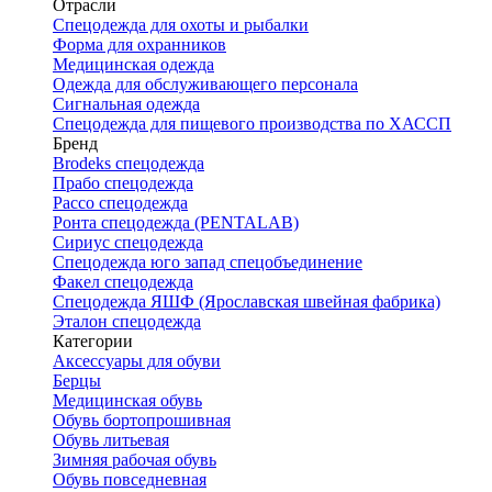
Отрасли
Спецодежда для охоты и рыбалки
Форма для охранников
Медицинская одежда
Одежда для обслуживающего персонала
Сигнальная одежда
Спецодежда для пищевого производства по ХАССП
Бренд
Brodeks спецодежда
Прабо спецодежда
Рассо спецодежда
Ронта спецодежда (PENTALAB)
Сириус спецодежда
Спецодежда юго запад спецобъединение
Факел спецодежда
Спецодежда ЯШФ (Ярославская швейная фабрика)
Эталон спецодежда
Категории
Аксессуары для обуви
Берцы
Медицинская обувь
Обувь бортопрошивная
Обувь литьевая
Зимняя рабочая обувь
Обувь повседневная