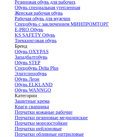
Резиновая обувь для рабочих
Обувь специальная утепленная
Женская рабочая обувь
Рабочая обувь для мужчин
Спецобувь с заключением МИНПРОМТОРГ
E-PRO Обувь
KS SAFETY Обувь
Треккинговая обувь
Бренд
Обувь OXYPAS
Западбалтобувь
Обувь STEP
Спецобувь Delta Plus
Элитспецобувь
Обувь Леон
Обувь ELKLAND
Обувь WANNGO
Категории
Защитные крема
Краги сварщика
Перчатки кожаные рабочие
Перчатки резиновые медицинские
Перчатки морозостойкие
Перчатки нейлоновые
Перчатки обливные нитриловые