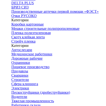
DELTA PLUS
БРИЗ СИЗ
Производственные аптечки первой помощи «ФЭСТ»
Очки РУСОКО
Категории
Коробки картонные
Мешки строительные полипропиленовые
Пленка полиэтиленовая
Скотч клейкая лента
Стрейч пленка
Категории
Автослесари
Медицинские работники
Дорожные рабочие
Охранники
Пищевое производство
Продавцы
Сварщики
Строители
Сфера клининга
Электрики
Пескоструйщики (дробеструйщики)
Водители
Тяжелая промышленность
Работники склада