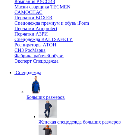
Компания РУССИЗ
Маски сварщика TECMEN
САМОСПАС
Перчатки BOXER
Спецодежда премиум и обувь iForm
Перчатки Armprotect
Перчатки АЗРИ
Спецодежда BALTSAFETY
Респираторы АТОН
СИЗ РосМарка
Фабрика рабочей обуви
Эксперт Спецодежда
Спецодежда
Больших размеров
Женская спецодежда больших размеров