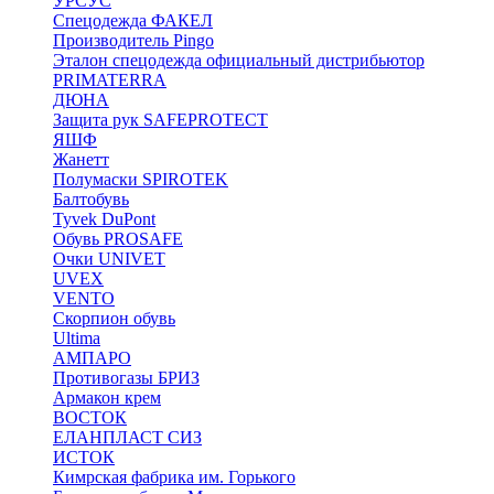
УРСУС
Спецодежда ФАКЕЛ
Производитель Pingo
Эталон спецодежда официальный дистрибьютор
PRIMATERRA
ДЮНА
Защита рук SAFEPROTECT
ЯШФ
Жанетт
Полумаски SPIROTEK
Балтобувь
Tyvek DuPont
Обувь PROSAFE
Очки UNIVET
UVEX
VENTO
Скорпион обувь
Ultima
АМПАРО
Противогазы БРИЗ
Армакон крем
ВОСТОК
ЕЛАНПЛАСТ СИЗ
ИСТОК
Кимрская фабрика им. Горького