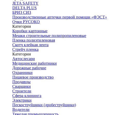
JETA SAFETY
DELTA PLUS
БРИЗ СИЗ
Производственные аптечки первой помощи «ФЭСТ»
Очки РУСОКО
Категории
Коробки картонные
Мешки строительные полипропиленовые
Пленка полиэтиленовая
Скотч клейкая лента
Стрейч пленка
Категории
Автослесари
Медицинские работники
Дорожные рабочие
Охранники
Пищевое производство
Продавцы
Сварщики
Строители
Сфера клининга
Электрики
Пескоструйщики (дробеструйщики)
Водители
Тяжелая промышленность