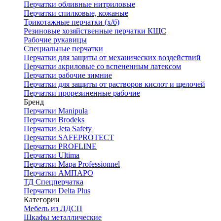
Перчатки обливные нитриловые
Перчатки спилковые, кожаные
Трикотажные перчатки (х/б)
Резиновые хозяйственные перчатки КЩС
Рабочие рукавицы
Специальные перчатки
Перчатки для защиты от механических воздействий
Перчатки акриловые со вспененным латексом
Перчатки рабочие зимние
Перчатки для защиты от растворов кислот и щелочей
Перчатки прорезиненные рабочие
Бренд
Перчатки Manipula
Перчатки Brodeks
Перчатки Jeta Safety
Перчатки SAFEPROTECT
Перчатки PROFLINE
Перчатки Ultima
Перчатки Мара Professionnel
Перчатки АМПАРО
ТД Спецперчатка
Перчатки Delta Plus
Категории
Мебель из ЛДСП
Шкафы металлические