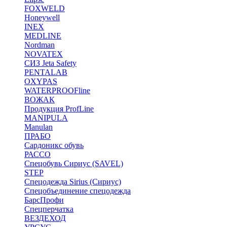
FOXWELD
Honeywell
INEX
MEDLINE
Nordman
NOVATEX
СИЗ Jeta Safety
PENTALAB
OXYPAS
WATERPROOFline
ВОЖАК
Продукция ProfLine
MANIPULA
Manulan
ПРАБО
Сардоникс обувь
РАССО
Спецобувь Сириус (SAVEL)
STEP
Спецодежда Sirius (Сириус)
Спецобъединение спецодежда
БарсПрофи
Спецперчатка
ВЕЗДЕХОД