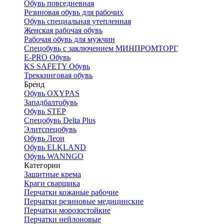
Обувь повседневная
Резиновая обувь для рабочих
Обувь специальная утепленная
Женская рабочая обувь
Рабочая обувь для мужчин
Спецобувь с заключением МИНПРОМТОРГ
E-PRO Обувь
KS SAFETY Обувь
Треккинговая обувь
Бренд
Обувь OXYPAS
Западбалтобувь
Обувь STEP
Спецобувь Delta Plus
Элитспецобувь
Обувь Леон
Обувь ELKLAND
Обувь WANNGO
Категории
Защитные крема
Краги сварщика
Перчатки кожаные рабочие
Перчатки резиновые медицинские
Перчатки морозостойкие
Перчатки нейлоновые