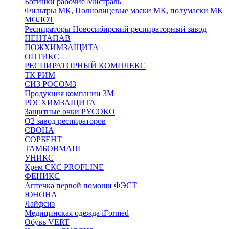
Ботинки рабочие Мистраль
Фильтры МК, Полнолицевые маски МК, полумаски МК
МОЛОТ
Респираторы Новосибирский респираторный завод
ПЕНТАПАВ
ПОЖХИМЗАЩИТА
ОПТИКС
РЕСПИРАТОРНЫЙ КОМПЛЕКС
ТК РИМ
СИЗ РОСОМЗ
Продукция компании 3M
РОСХИМЗАЩИТА
Защитные очки РУСОКО
О2 завод респираторов
СВОНА
СОРБЕНТ
ТАМБОВМАШ
УНИКС
Крем СКС PROFLINE
ФЕНИКС
Аптечка первой помощи ФЭСТ
ЮНОНА
Лайфсиз
Медицинская одежда iFormed
Обувь VERT