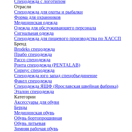
Спецодежда с логотипом
Отрасли
Спецодежда для охоты и рыбалки
Форма для охранников
Медицинская одежда
Одежда для обслуживающего персонала
Сигнальная одежда
Спецодежда для пищевого производства по ХАССП
Бренд
Brodeks спецодежда
Прабо спецодежда
Рассо спецодежда
Ронта спецодежда (PENTALAB)
Сириус спецодежда
Спецодежда юго запад спецобъединение
Факел спецодежда
Спецодежда ЯШФ (Ярославская швейная фабрика)
Эталон спецодежда
Категории
Аксессуары для обуви
Берцы
Медицинская обувь
Обувь бортопрошивная
Обувь литьевая
Зимняя рабочая обувь