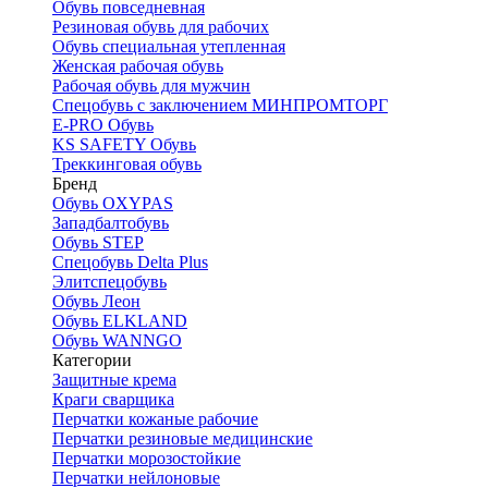
Обувь повседневная
Резиновая обувь для рабочих
Обувь специальная утепленная
Женская рабочая обувь
Рабочая обувь для мужчин
Спецобувь с заключением МИНПРОМТОРГ
E-PRO Обувь
KS SAFETY Обувь
Треккинговая обувь
Бренд
Обувь OXYPAS
Западбалтобувь
Обувь STEP
Спецобувь Delta Plus
Элитспецобувь
Обувь Леон
Обувь ELKLAND
Обувь WANNGO
Категории
Защитные крема
Краги сварщика
Перчатки кожаные рабочие
Перчатки резиновые медицинские
Перчатки морозостойкие
Перчатки нейлоновые