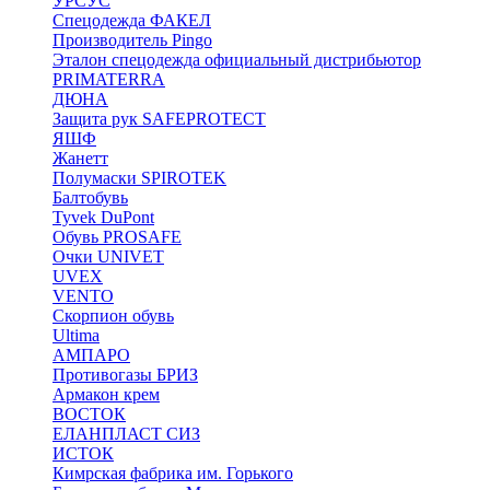
УРСУС
Спецодежда ФАКЕЛ
Производитель Pingo
Эталон спецодежда официальный дистрибьютор
PRIMATERRA
ДЮНА
Защита рук SAFEPROTECT
ЯШФ
Жанетт
Полумаски SPIROTEK
Балтобувь
Tyvek DuPont
Обувь PROSAFE
Очки UNIVET
UVEX
VENTO
Скорпион обувь
Ultima
АМПАРО
Противогазы БРИЗ
Армакон крем
ВОСТОК
ЕЛАНПЛАСТ СИЗ
ИСТОК
Кимрская фабрика им. Горького