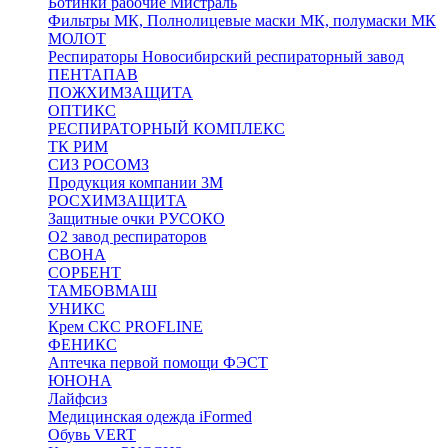
Ботинки рабочие Мистраль
Фильтры МК, Полнолицевые маски МК, полумаски МК
МОЛОТ
Респираторы Новосибирский респираторный завод
ПЕНТАПАВ
ПОЖХИМЗАЩИТА
ОПТИКС
РЕСПИРАТОРНЫЙ КОМПЛЕКС
ТК РИМ
СИЗ РОСОМЗ
Продукция компании 3M
РОСХИМЗАЩИТА
Защитные очки РУСОКО
О2 завод респираторов
СВОНА
СОРБЕНТ
ТАМБОВМАШ
УНИКС
Крем СКС PROFLINE
ФЕНИКС
Аптечка первой помощи ФЭСТ
ЮНОНА
Лайфсиз
Медицинская одежда iFormed
Обувь VERT