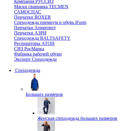
Компания РУССИЗ
Маски сварщика TECMEN
САМОСПАС
Перчатки BOXER
Спецодежда премиум и обувь iForm
Перчатки Armprotect
Перчатки АЗРИ
Спецодежда BALTSAFETY
Респираторы АТОН
СИЗ РосМарка
Фабрика рабочей обуви
Эксперт Спецодежда
Спецодежда
Больших размеров
Женская спецодежда больших размеров