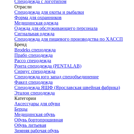
Спецодежда с логотипом
Отрасли
Спецодежда для охоты и рыбалки
Форма для охранников
Медицинская одежда
Одежда для обслуживающего персонала
Сигнальная одежда
Спецодежда для пищевого производства по ХАССП
Бренд
Brodeks спецодежда
Прабо спецодежда
Рассо спецодежда
Ронта спецодежда (PENTALAB)
Сириус спецодежда
Спецодежда юго запад спецобъединение
Факел спецодежда
Спецодежда ЯШФ (Ярославская швейная фабрика)
Эталон спецодежда
Категории
Аксессуары для обуви
Берцы
Медицинская обувь
Обувь бортопрошивная
Обувь литьевая
Зимняя рабочая обувь