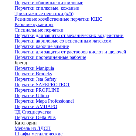
Перчатки обливные нитриловые
Перчатки спилковые, кожаные
Трикотажные перчатки (х/б)
Резиновые хозяйственные перчатки КЩС
Рабочие рукавицы
Специальные перчатки
Перчатки для защиты от механических воздействий
Перчатки акриловые со вспененным латексом
Перчатки рабочие зимние
Перчатки для защиты от растворов кислот и щелочей
Перчатки прорезиненные рабочие
Бренд
Перчатки Manipula
Перчатки Brodeks
Перчатки Jeta Safety
Перчатки SAFEPROTECT
Перчатки PROFLINE
Перчатки Ultima
Перчатки Мара Professionnel
Перчатки АМПАРО
ТД Спецперчатка
Перчатки Delta Plus
Категории
Мебель из ЛДСП
Шкафы металлические