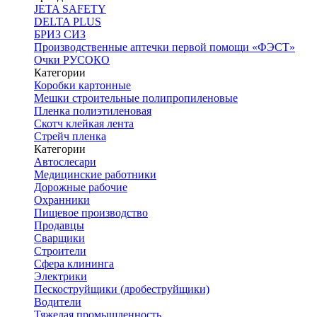
JETA SAFETY
DELTA PLUS
БРИЗ СИЗ
Производственные аптечки первой помощи «ФЭСТ»
Очки РУСОКО
Категории
Коробки картонные
Мешки строительные полипропиленовые
Пленка полиэтиленовая
Скотч клейкая лента
Стрейч пленка
Категории
Автослесари
Медицинские работники
Дорожные рабочие
Охранники
Пищевое производство
Продавцы
Сварщики
Строители
Сфера клининга
Электрики
Пескоструйщики (дробеструйщики)
Водители
Тяжелая промышленность