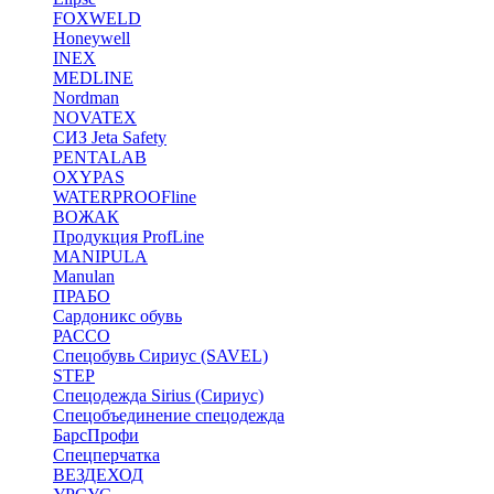
FOXWELD
Honeywell
INEX
MEDLINE
Nordman
NOVATEX
СИЗ Jeta Safety
PENTALAB
OXYPAS
WATERPROOFline
ВОЖАК
Продукция ProfLine
MANIPULA
Manulan
ПРАБО
Сардоникс обувь
РАССО
Спецобувь Сириус (SAVEL)
STEP
Спецодежда Sirius (Сириус)
Спецобъединение спецодежда
БарсПрофи
Спецперчатка
ВЕЗДЕХОД