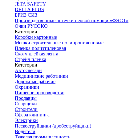
JETA SAFETY
DELTA PLUS
БРИЗ СИЗ
Производственные аптечки первой помощи «ФЭСТ»
Очки РУСОКО
Категории
Коробки картонные
Мешки строительные полипропиленовые
Пленка полиэтиленовая
Скотч клейкая лента
Стрейч пленка
Категории
Автослесари
Медицинские работники
Дорожные рабочие
Охранники
Пищевое производство
Продавцы
Сварщики
Строители
Сфера клининга
Электрики
Пескоструйщики (дробеструйщики)
Водители
Тяжелая промышленность