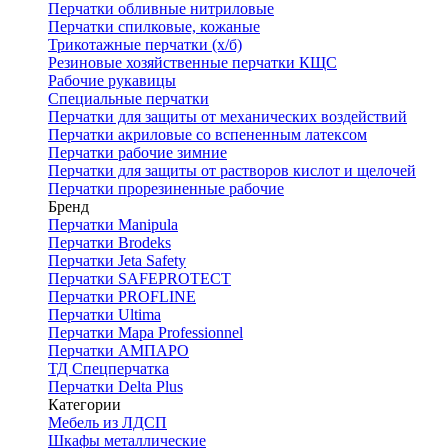
Перчатки обливные нитриловые
Перчатки спилковые, кожаные
Трикотажные перчатки (х/б)
Резиновые хозяйственные перчатки КЩС
Рабочие рукавицы
Специальные перчатки
Перчатки для защиты от механических воздействий
Перчатки акриловые со вспененным латексом
Перчатки рабочие зимние
Перчатки для защиты от растворов кислот и щелочей
Перчатки прорезиненные рабочие
Бренд
Перчатки Manipula
Перчатки Brodeks
Перчатки Jeta Safety
Перчатки SAFEPROTECT
Перчатки PROFLINE
Перчатки Ultima
Перчатки Мара Professionnel
Перчатки АМПАРО
ТД Спецперчатка
Перчатки Delta Plus
Категории
Мебель из ЛДСП
Шкафы металлические