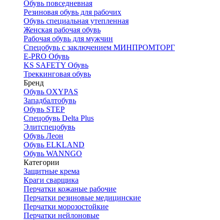
Обувь повседневная
Резиновая обувь для рабочих
Обувь специальная утепленная
Женская рабочая обувь
Рабочая обувь для мужчин
Спецобувь с заключением МИНПРОМТОРГ
E-PRO Обувь
KS SAFETY Обувь
Треккинговая обувь
Бренд
Обувь OXYPAS
Западбалтобувь
Обувь STEP
Спецобувь Delta Plus
Элитспецобувь
Обувь Леон
Обувь ELKLAND
Обувь WANNGO
Категории
Защитные крема
Краги сварщика
Перчатки кожаные рабочие
Перчатки резиновые медицинские
Перчатки морозостойкие
Перчатки нейлоновые