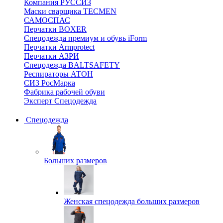
Компания РУССИЗ
Маски сварщика TECMEN
САМОСПАС
Перчатки BOXER
Спецодежда премиум и обувь iForm
Перчатки Armprotect
Перчатки АЗРИ
Спецодежда BALTSAFETY
Респираторы АТОН
СИЗ РосМарка
Фабрика рабочей обуви
Эксперт Спецодежда
Спецодежда
Больших размеров
Женская спецодежда больших размеров