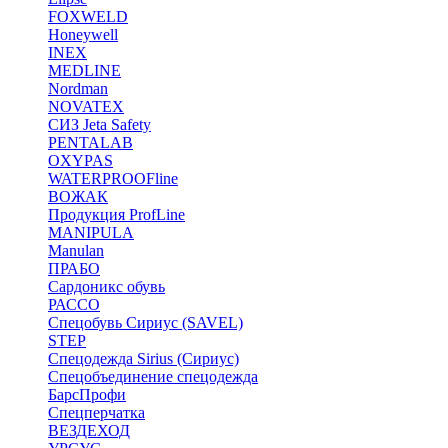
FOXWELD
Honeywell
INEX
MEDLINE
Nordman
NOVATEX
СИЗ Jeta Safety
PENTALAB
OXYPAS
WATERPROOFline
ВОЖАК
Продукция ProfLine
MANIPULA
Manulan
ПРАБО
Сардоникс обувь
РАССО
Спецобувь Сириус (SAVEL)
STEP
Спецодежда Sirius (Сириус)
Спецобъединение спецодежда
БарсПрофи
Спецперчатка
ВЕЗДЕХОД