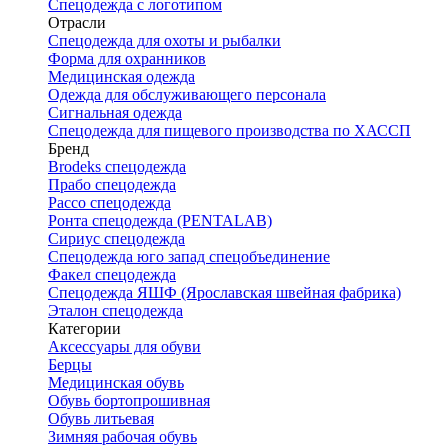
Спецодежда с логотипом
Отрасли
Спецодежда для охоты и рыбалки
Форма для охранников
Медицинская одежда
Одежда для обслуживающего персонала
Сигнальная одежда
Спецодежда для пищевого производства по ХАССП
Бренд
Brodeks спецодежда
Прабо спецодежда
Рассо спецодежда
Ронта спецодежда (PENTALAB)
Сириус спецодежда
Спецодежда юго запад спецобъединение
Факел спецодежда
Спецодежда ЯШФ (Ярославская швейная фабрика)
Эталон спецодежда
Категории
Аксессуары для обуви
Берцы
Медицинская обувь
Обувь бортопрошивная
Обувь литьевая
Зимняя рабочая обувь