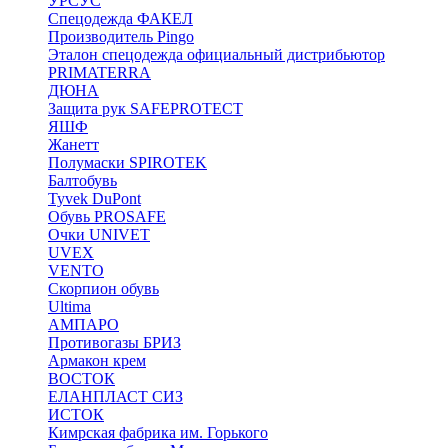
УРСУС
Спецодежда ФАКЕЛ
Производитель Pingo
Эталон спецодежда официальный дистрибьютор
PRIMATERRA
ДЮНА
Защита рук SAFEPROTECT
ЯШФ
Жанетт
Полумаски SPIROTEK
Балтобувь
Tyvek DuPont
Обувь PROSAFE
Очки UNIVET
UVEX
VENTO
Скорпион обувь
Ultima
АМПАРО
Противогазы БРИЗ
Армакон крем
ВОСТОК
ЕЛАНПЛАСТ СИЗ
ИСТОК
Кимрская фабрика им. Горького