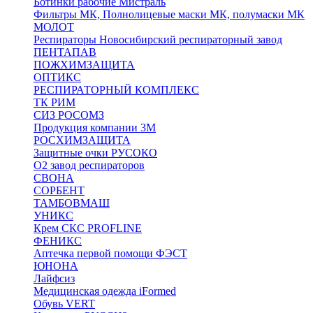
Ботинки рабочие Мистраль
Фильтры МК, Полнолицевые маски МК, полумаски МК
МОЛОТ
Респираторы Новосибирский респираторный завод
ПЕНТАПАВ
ПОЖХИМЗАЩИТА
ОПТИКС
РЕСПИРАТОРНЫЙ КОМПЛЕКС
ТК РИМ
СИЗ РОСОМЗ
Продукция компании 3M
РОСХИМЗАЩИТА
Защитные очки РУСОКО
О2 завод респираторов
СВОНА
СОРБЕНТ
ТАМБОВМАШ
УНИКС
Крем СКС PROFLINE
ФЕНИКС
Аптечка первой помощи ФЭСТ
ЮНОНА
Лайфсиз
Медицинская одежда iFormed
Обувь VERT