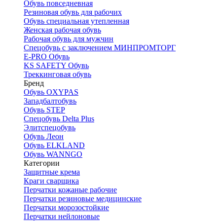
Обувь повседневная
Резиновая обувь для рабочих
Обувь специальная утепленная
Женская рабочая обувь
Рабочая обувь для мужчин
Спецобувь с заключением МИНПРОМТОРГ
E-PRO Обувь
KS SAFETY Обувь
Треккинговая обувь
Бренд
Обувь OXYPAS
Западбалтобувь
Обувь STEP
Спецобувь Delta Plus
Элитспецобувь
Обувь Леон
Обувь ELKLAND
Обувь WANNGO
Категории
Защитные крема
Краги сварщика
Перчатки кожаные рабочие
Перчатки резиновые медицинские
Перчатки морозостойкие
Перчатки нейлоновые