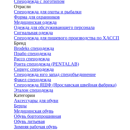
Спецодежда с логотипом
Отрасли
Спецодежда для охоты и рыбалки
Форма для охранников
Медицинская одежда
Одежда для обслуживающего персонала
Сигнальная одежда
Спецодежда для пищевого производства по ХАССП
Бренд
Brodeks спецодежда
Прабо спецодежда
Рассо спецодежда
Ронта спецодежда (PENTALAB)
Сириус спецодежда
Спецодежда юго запад спецобъединение
Факел спецодежда
Спецодежда ЯШФ (Ярославская швейная фабрика)
Эталон спецодежда
Категории
Аксессуары для обуви
Берцы
Медицинская обувь
Обувь бортопрошивная
Обувь литьевая
Зимняя рабочая обувь