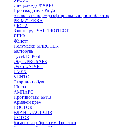
УРСУС
Спецодежда ФАКЕЛ
Производитель Pingo
Эталон спецодежда официальный дистрибьютор
PRIMATERRA
ДЮНА
Защита рук SAFEPROTECT
ЯШФ
Жанетт
Полумаски SPIROTEK
Балтобувь
Tyvek DuPont
Обувь PROSAFE
Очки UNIVET
UVEX
VENTO
Скорпион обувь
Ultima
АМПАРО
Противогазы БРИЗ
Армакон крем
ВОСТОК
ЕЛАНПЛАСТ СИЗ
ИСТОК
Кимрская фабрика им. Горького