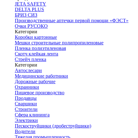
JETA SAFETY
DELTA PLUS
БРИЗ СИЗ
Производственные аптечки первой помощи «ФЭСТ»
Очки РУСОКО
Категории
Коробки картонные
Мешки строительные полипропиленовые
Пленка полиэтиленовая
Скотч клейкая лента
Стрейч пленка
Категории
Автослесари
Медицинские работники
Дорожные рабочие
Охранники
Пищевое производство
Продавцы
Сварщики
Строители
Сфера клининга
Электрики
Пескоструйщики (дробеструйщики)
Водители
Тяжелая промышленность