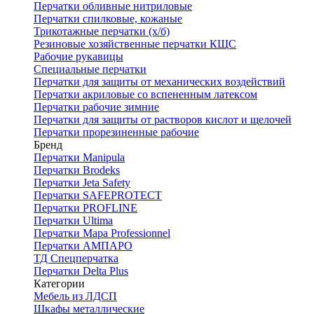
Перчатки обливные нитриловые
Перчатки спилковые, кожаные
Трикотажные перчатки (х/б)
Резиновые хозяйственные перчатки КЩС
Рабочие рукавицы
Специальные перчатки
Перчатки для защиты от механических воздействий
Перчатки акриловые со вспененным латексом
Перчатки рабочие зимние
Перчатки для защиты от растворов кислот и щелочей
Перчатки прорезиненные рабочие
Бренд
Перчатки Manipula
Перчатки Brodeks
Перчатки Jeta Safety
Перчатки SAFEPROTECT
Перчатки PROFLINE
Перчатки Ultima
Перчатки Мара Professionnel
Перчатки АМПАРО
ТД Спецперчатка
Перчатки Delta Plus
Категории
Мебель из ЛДСП
Шкафы металлические