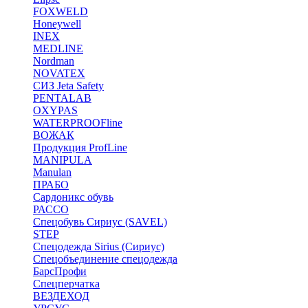
FOXWELD
Honeywell
INEX
MEDLINE
Nordman
NOVATEX
СИЗ Jeta Safety
PENTALAB
OXYPAS
WATERPROOFline
ВОЖАК
Продукция ProfLine
MANIPULA
Manulan
ПРАБО
Сардоникс обувь
РАССО
Спецобувь Сириус (SAVEL)
STEP
Спецодежда Sirius (Сириус)
Спецобъединение спецодежда
БарсПрофи
Спецперчатка
ВЕЗДЕХОД