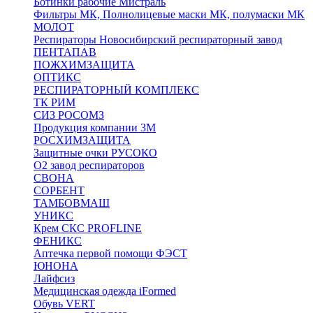
Ботинки рабочие Мистраль
Фильтры МК, Полнолицевые маски МК, полумаски МК
МОЛОТ
Респираторы Новосибирский респираторный завод
ПЕНТАПАВ
ПОЖХИМЗАЩИТА
ОПТИКС
РЕСПИРАТОРНЫЙ КОМПЛЕКС
ТК РИМ
СИЗ РОСОМЗ
Продукция компании 3M
РОСХИМЗАЩИТА
Защитные очки РУСОКО
О2 завод респираторов
СВОНА
СОРБЕНТ
ТАМБОВМАШ
УНИКС
Крем СКС PROFLINE
ФЕНИКС
Аптечка первой помощи ФЭСТ
ЮНОНА
Лайфсиз
Медицинская одежда iFormed
Обувь VERT