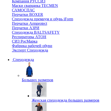
Компания РУССИЗ
Маски сварщика TECMEN
САМОСПАС
Перчатки BOXER
Спецодежда премиум и обувь iForm
Перчатки Armprotect
Перчатки АЗРИ
Спецодежда BALTSAFETY
Респираторы АТОН
СИЗ РосМарка
Фабрика рабочей обуви
Эксперт Спецодежда
Спецодежда
Больших размеров
Женская спецодежда больших размеров