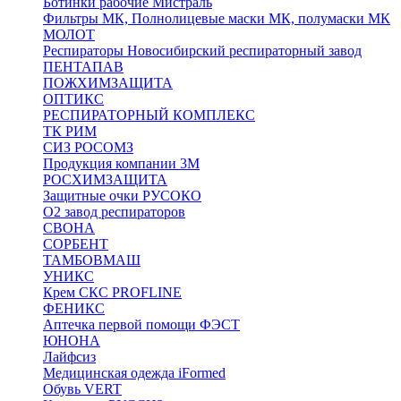
Ботинки рабочие Мистраль
Фильтры МК, Полнолицевые маски МК, полумаски МК
МОЛОТ
Респираторы Новосибирский респираторный завод
ПЕНТАПАВ
ПОЖХИМЗАЩИТА
ОПТИКС
РЕСПИРАТОРНЫЙ КОМПЛЕКС
ТК РИМ
СИЗ РОСОМЗ
Продукция компании 3M
РОСХИМЗАЩИТА
Защитные очки РУСОКО
О2 завод респираторов
СВОНА
СОРБЕНТ
ТАМБОВМАШ
УНИКС
Крем СКС PROFLINE
ФЕНИКС
Аптечка первой помощи ФЭСТ
ЮНОНА
Лайфсиз
Медицинская одежда iFormed
Обувь VERT