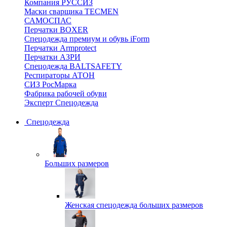
Компания РУССИЗ
Маски сварщика TECMEN
САМОСПАС
Перчатки BOXER
Спецодежда премиум и обувь iForm
Перчатки Armprotect
Перчатки АЗРИ
Спецодежда BALTSAFETY
Респираторы АТОН
СИЗ РосМарка
Фабрика рабочей обуви
Эксперт Спецодежда
Спецодежда
Больших размеров
Женская спецодежда больших размеров