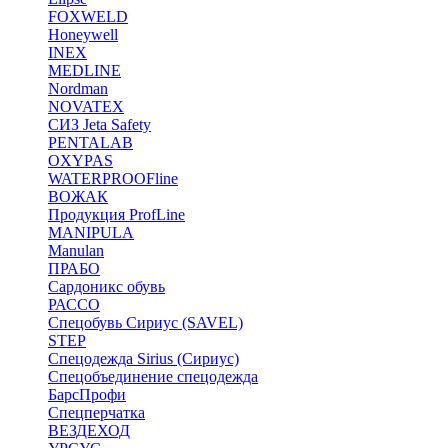
FOXWELD
Honeywell
INEX
MEDLINE
Nordman
NOVATEX
СИЗ Jeta Safety
PENTALAB
OXYPAS
WATERPROOFline
ВОЖАК
Продукция ProfLine
MANIPULA
Manulan
ПРАБО
Сардоникс обувь
РАССО
Спецобувь Сириус (SAVEL)
STEP
Спецодежда Sirius (Сириус)
Спецобъединение спецодежда
БарсПрофи
Спецперчатка
ВЕЗДЕХОД