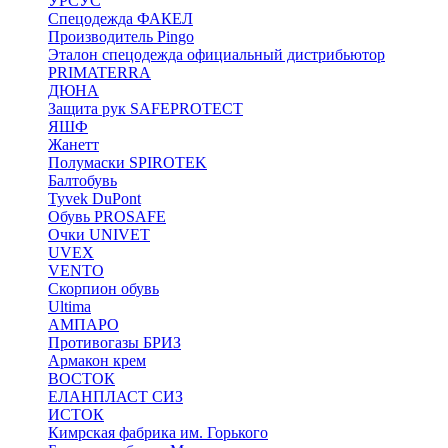
УРСУС
Спецодежда ФАКЕЛ
Производитель Pingo
Эталон спецодежда официальный дистрибьютор
PRIMATERRA
ДЮНА
Защита рук SAFEPROTECT
ЯШФ
Жанетт
Полумаски SPIROTEK
Балтобувь
Tyvek DuPont
Обувь PROSAFE
Очки UNIVET
UVEX
VENTO
Скорпион обувь
Ultima
АМПАРО
Противогазы БРИЗ
Армакон крем
ВОСТОК
ЕЛАНПЛАСТ СИЗ
ИСТОК
Кимрская фабрика им. Горького