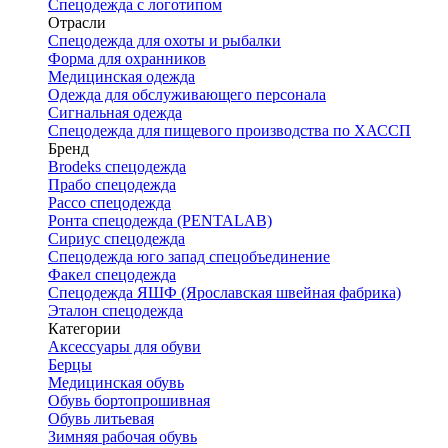
Спецодежда с логотипом
Отрасли
Спецодежда для охоты и рыбалки
Форма для охранников
Медицинская одежда
Одежда для обслуживающего персонала
Сигнальная одежда
Спецодежда для пищевого производства по ХАССП
Бренд
Brodeks спецодежда
Прабо спецодежда
Рассо спецодежда
Ронта спецодежда (PENTALAB)
Сириус спецодежда
Спецодежда юго запад спецобъединение
Факел спецодежда
Спецодежда ЯШФ (Ярославская швейная фабрика)
Эталон спецодежда
Категории
Аксессуары для обуви
Берцы
Медицинская обувь
Обувь бортопрошивная
Обувь литьевая
Зимняя рабочая обувь