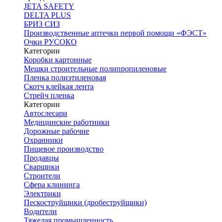
JETA SAFETY
DELTA PLUS
БРИЗ СИЗ
Производственные аптечки первой помощи «ФЭСТ»
Очки РУСОКО
Категории
Коробки картонные
Мешки строительные полипропиленовые
Пленка полиэтиленовая
Скотч клейкая лента
Стрейч пленка
Категории
Автослесари
Медицинские работники
Дорожные рабочие
Охранники
Пищевое производство
Продавцы
Сварщики
Строители
Сфера клининга
Электрики
Пескоструйщики (дробеструйщики)
Водители
Тяжелая промышленность