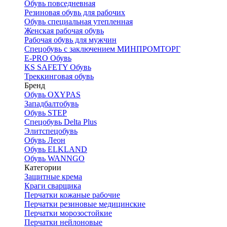
Обувь повседневная
Резиновая обувь для рабочих
Обувь специальная утепленная
Женская рабочая обувь
Рабочая обувь для мужчин
Спецобувь с заключением МИНПРОМТОРГ
E-PRO Обувь
KS SAFETY Обувь
Треккинговая обувь
Бренд
Обувь OXYPAS
Западбалтобувь
Обувь STEP
Спецобувь Delta Plus
Элитспецобувь
Обувь Леон
Обувь ELKLAND
Обувь WANNGO
Категории
Защитные крема
Краги сварщика
Перчатки кожаные рабочие
Перчатки резиновые медицинские
Перчатки морозостойкие
Перчатки нейлоновые