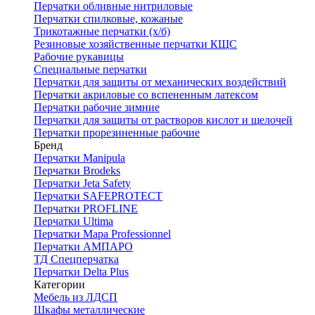
Перчатки обливные нитриловые
Перчатки спилковые, кожаные
Трикотажные перчатки (х/б)
Резиновые хозяйственные перчатки КЩС
Рабочие рукавицы
Специальные перчатки
Перчатки для защиты от механических воздействий
Перчатки акриловые со вспененным латексом
Перчатки рабочие зимние
Перчатки для защиты от растворов кислот и щелочей
Перчатки прорезиненные рабочие
Бренд
Перчатки Manipula
Перчатки Brodeks
Перчатки Jeta Safety
Перчатки SAFEPROTECT
Перчатки PROFLINE
Перчатки Ultima
Перчатки Мара Professionnel
Перчатки АМПАРО
ТД Спецперчатка
Перчатки Delta Plus
Категории
Мебель из ЛДСП
Шкафы металлические