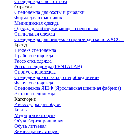
Спецодежда с логотипом
Отрасли
Спецодежда для охоты и рыбалки
Форма для охранников
Медицинская одежда
Одежда для обслуживающего персонала
Сигнальная одежда
Спецодежда для пищевого производства по ХАССП
Бренд
Brodeks спецодежда
Прабо спецодежда
Рассо спецодежда
Ронта спецодежда (PENTALAB)
Сириус спецодежда
Спецодежда юго запад спецобъединение
Факел спецодежда
Спецодежда ЯШФ (Ярославская швейная фабрика)
Эталон спецодежда
Категории
Аксессуары для обуви
Берцы
Медицинская обувь
Обувь бортопрошивная
Обувь литьевая
Зимняя рабочая обувь