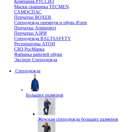
Компания РУССИЗ
Маски сварщика TECMEN
САМОСПАС
Перчатки BOXER
Спецодежда премиум и обувь iForm
Перчатки Armprotect
Перчатки АЗРИ
Спецодежда BALTSAFETY
Респираторы АТОН
СИЗ РосМарка
Фабрика рабочей обуви
Эксперт Спецодежда
Спецодежда
Больших размеров
Женская спецодежда больших размеров