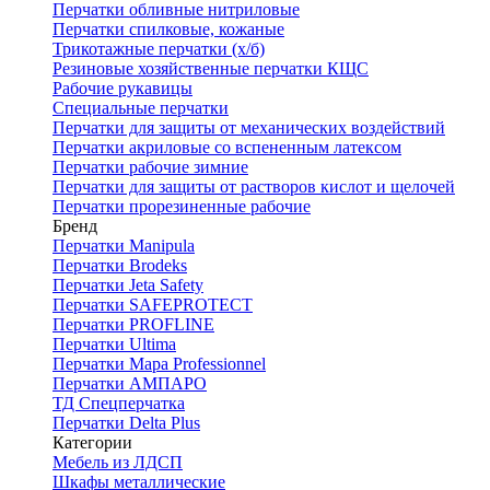
Перчатки обливные нитриловые
Перчатки спилковые, кожаные
Трикотажные перчатки (х/б)
Резиновые хозяйственные перчатки КЩС
Рабочие рукавицы
Специальные перчатки
Перчатки для защиты от механических воздействий
Перчатки акриловые со вспененным латексом
Перчатки рабочие зимние
Перчатки для защиты от растворов кислот и щелочей
Перчатки прорезиненные рабочие
Бренд
Перчатки Manipula
Перчатки Brodeks
Перчатки Jeta Safety
Перчатки SAFEPROTECT
Перчатки PROFLINE
Перчатки Ultima
Перчатки Мара Professionnel
Перчатки АМПАРО
ТД Спецперчатка
Перчатки Delta Plus
Категории
Мебель из ЛДСП
Шкафы металлические