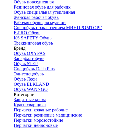
Обувь повседневная
Резиновая обувь для рабочих
Обувь специальная утепленная
Женская рабочая обувь
Рабочая обувь для мужчин
Спецобувь с заключением МИНПРОМТОРГ
E-PRO Обувь
KS SAFETY Обувь
Треккинговая обувь
Бренд
Обувь OXYPAS
Западбалтобувь
Обувь STEP
Спецобувь Delta Plus
Элитспецобувь
Обувь Леон
Обувь ELKLAND
Обувь WANNGO
Категории
Защитные крема
Краги сварщика
Перчатки кожаные рабочие
Перчатки резиновые медицинские
Перчатки морозостойкие
Перчатки нейлоновые