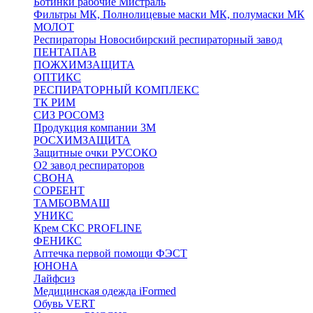
Ботинки рабочие Мистраль
Фильтры МК, Полнолицевые маски МК, полумаски МК
МОЛОТ
Респираторы Новосибирский респираторный завод
ПЕНТАПАВ
ПОЖХИМЗАЩИТА
ОПТИКС
РЕСПИРАТОРНЫЙ КОМПЛЕКС
ТК РИМ
СИЗ РОСОМЗ
Продукция компании 3M
РОСХИМЗАЩИТА
Защитные очки РУСОКО
О2 завод респираторов
СВОНА
СОРБЕНТ
ТАМБОВМАШ
УНИКС
Крем СКС PROFLINE
ФЕНИКС
Аптечка первой помощи ФЭСТ
ЮНОНА
Лайфсиз
Медицинская одежда iFormed
Обувь VERT