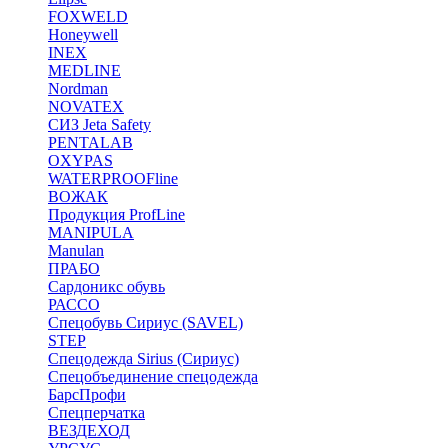
FOXWELD
Honeywell
INEX
MEDLINE
Nordman
NOVATEX
СИЗ Jeta Safety
PENTALAB
OXYPAS
WATERPROOFline
ВОЖАК
Продукция ProfLine
MANIPULA
Manulan
ПРАБО
Сардоникс обувь
РАССО
Спецобувь Сириус (SAVEL)
STEP
Спецодежда Sirius (Сириус)
Спецобъединение спецодежда
БарсПрофи
Спецперчатка
ВЕЗДЕХОД