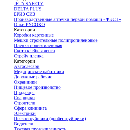
JETA SAFETY
DELTA PLUS
БРИЗ СИЗ
Производственные аптечки первой помощи «ФЭСТ»
Очки РУСОКО
Категории
Коробки картонные
Мешки строительные полипропиленовые
Пленка полиэтиленовая
Скотч клейкая лента
Стрейч пленка
Категории
Автослесари
Медицинские работники
Дорожные рабочие
Охранники
Пищевое производство
Продавцы
Сварщики
Строители
Сфера клининга
Электрики
Пескоструйщики (дробеструйщики)
Водители
Тяжелая промышленность