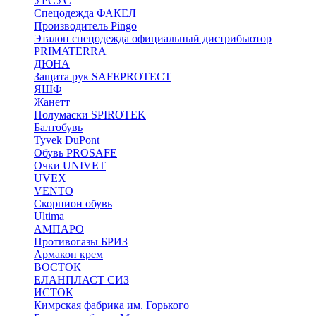
УРСУС
Спецодежда ФАКЕЛ
Производитель Pingo
Эталон спецодежда официальный дистрибьютор
PRIMATERRA
ДЮНА
Защита рук SAFEPROTECT
ЯШФ
Жанетт
Полумаски SPIROTEK
Балтобувь
Tyvek DuPont
Обувь PROSAFE
Очки UNIVET
UVEX
VENTO
Скорпион обувь
Ultima
АМПАРО
Противогазы БРИЗ
Армакон крем
ВОСТОК
ЕЛАНПЛАСТ СИЗ
ИСТОК
Кимрская фабрика им. Горького