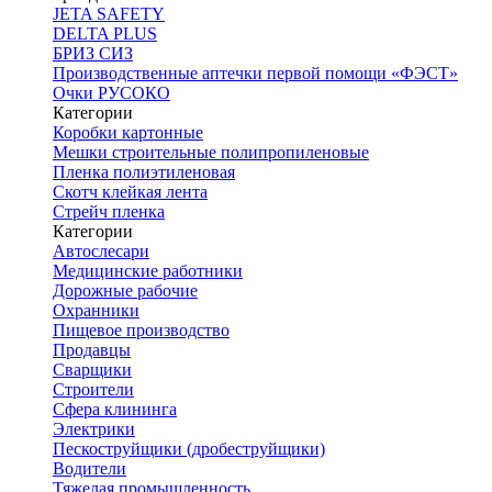
JETA SAFETY
DELTA PLUS
БРИЗ СИЗ
Производственные аптечки первой помощи «ФЭСТ»
Очки РУСОКО
Категории
Коробки картонные
Мешки строительные полипропиленовые
Пленка полиэтиленовая
Скотч клейкая лента
Стрейч пленка
Категории
Автослесари
Медицинские работники
Дорожные рабочие
Охранники
Пищевое производство
Продавцы
Сварщики
Строители
Сфера клининга
Электрики
Пескоструйщики (дробеструйщики)
Водители
Тяжелая промышленность