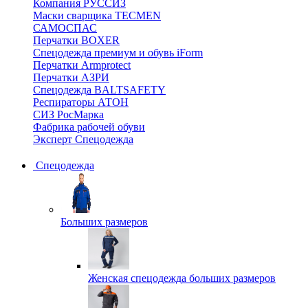
Компания РУССИЗ
Маски сварщика TECMEN
САМОСПАС
Перчатки BOXER
Спецодежда премиум и обувь iForm
Перчатки Armprotect
Перчатки АЗРИ
Спецодежда BALTSAFETY
Респираторы АТОН
СИЗ РосМарка
Фабрика рабочей обуви
Эксперт Спецодежда
Спецодежда
Больших размеров
Женская спецодежда больших размеров