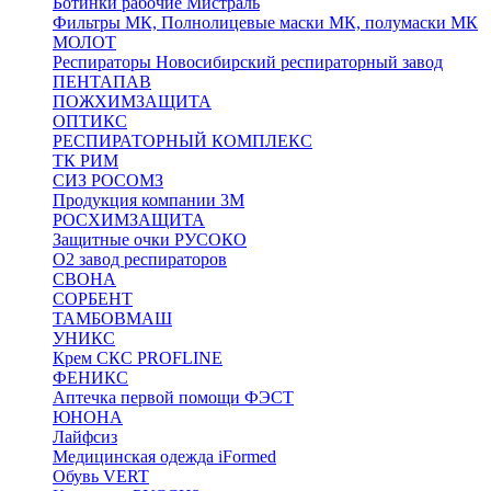
Ботинки рабочие Мистраль
Фильтры МК, Полнолицевые маски МК, полумаски МК
МОЛОТ
Респираторы Новосибирский респираторный завод
ПЕНТАПАВ
ПОЖХИМЗАЩИТА
ОПТИКС
РЕСПИРАТОРНЫЙ КОМПЛЕКС
ТК РИМ
СИЗ РОСОМЗ
Продукция компании 3M
РОСХИМЗАЩИТА
Защитные очки РУСОКО
О2 завод респираторов
СВОНА
СОРБЕНТ
ТАМБОВМАШ
УНИКС
Крем СКС PROFLINE
ФЕНИКС
Аптечка первой помощи ФЭСТ
ЮНОНА
Лайфсиз
Медицинская одежда iFormed
Обувь VERT