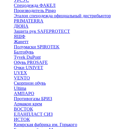
УРСУС
Спецодежда ФАКЕЛ
Производитель Pingo
Эталон спецодежда официальный дистрибьютор
PRIMATERRA
ДЮНА
Защита рук SAFEPROTECT
ЯШФ
Жанетт
Полумаски SPIROTEK
Балтобувь
Tyvek DuPont
Обувь PROSAFE
Очки UNIVET
UVEX
VENTO
Скорпион обувь
Ultima
АМПАРО
Противогазы БРИЗ
Армакон крем
ВОСТОК
ЕЛАНПЛАСТ СИЗ
ИСТОК
Кимрская фабрика им. Горького