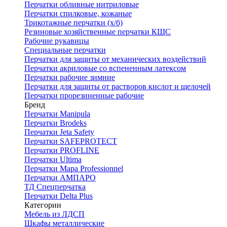
Перчатки обливные нитриловые
Перчатки спилковые, кожаные
Трикотажные перчатки (х/б)
Резиновые хозяйственные перчатки КЩС
Рабочие рукавицы
Специальные перчатки
Перчатки для защиты от механических воздействий
Перчатки акриловые со вспененным латексом
Перчатки рабочие зимние
Перчатки для защиты от растворов кислот и щелочей
Перчатки прорезиненные рабочие
Бренд
Перчатки Manipula
Перчатки Brodeks
Перчатки Jeta Safety
Перчатки SAFEPROTECT
Перчатки PROFLINE
Перчатки Ultima
Перчатки Мара Professionnel
Перчатки АМПАРО
ТД Спецперчатка
Перчатки Delta Plus
Категории
Мебель из ЛДСП
Шкафы металлические