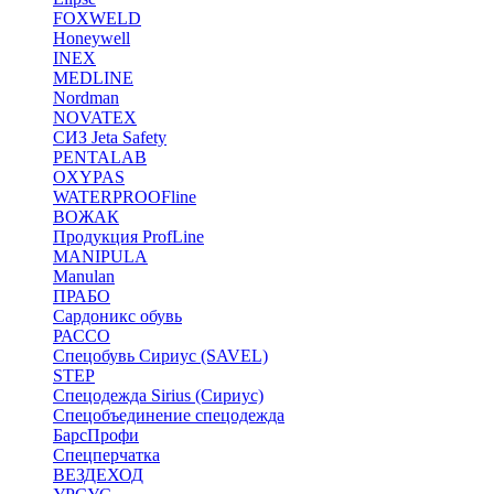
FOXWELD
Honeywell
INEX
MEDLINE
Nordman
NOVATEX
СИЗ Jeta Safety
PENTALAB
OXYPAS
WATERPROOFline
ВОЖАК
Продукция ProfLine
MANIPULA
Manulan
ПРАБО
Сардоникс обувь
РАССО
Спецобувь Сириус (SAVEL)
STEP
Спецодежда Sirius (Сириус)
Спецобъединение спецодежда
БарсПрофи
Спецперчатка
ВЕЗДЕХОД