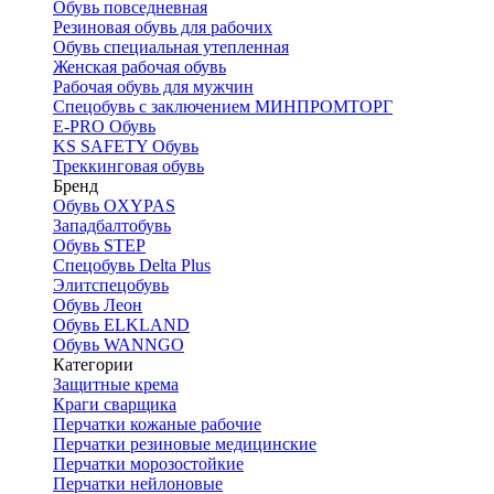
Обувь повседневная
Резиновая обувь для рабочих
Обувь специальная утепленная
Женская рабочая обувь
Рабочая обувь для мужчин
Спецобувь с заключением МИНПРОМТОРГ
E-PRO Обувь
KS SAFETY Обувь
Треккинговая обувь
Бренд
Обувь OXYPAS
Западбалтобувь
Обувь STEP
Спецобувь Delta Plus
Элитспецобувь
Обувь Леон
Обувь ELKLAND
Обувь WANNGO
Категории
Защитные крема
Краги сварщика
Перчатки кожаные рабочие
Перчатки резиновые медицинские
Перчатки морозостойкие
Перчатки нейлоновые