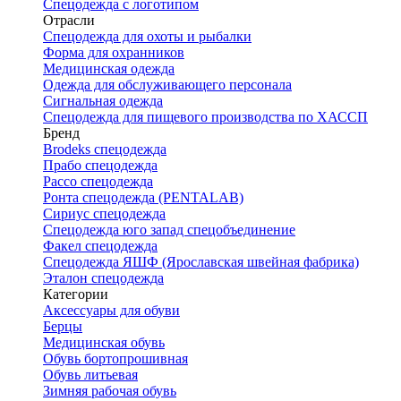
Спецодежда с логотипом
Отрасли
Спецодежда для охоты и рыбалки
Форма для охранников
Медицинская одежда
Одежда для обслуживающего персонала
Сигнальная одежда
Спецодежда для пищевого производства по ХАССП
Бренд
Brodeks спецодежда
Прабо спецодежда
Рассо спецодежда
Ронта спецодежда (PENTALAB)
Сириус спецодежда
Спецодежда юго запад спецобъединение
Факел спецодежда
Спецодежда ЯШФ (Ярославская швейная фабрика)
Эталон спецодежда
Категории
Аксессуары для обуви
Берцы
Медицинская обувь
Обувь бортопрошивная
Обувь литьевая
Зимняя рабочая обувь