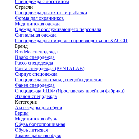
Спецодежда с логотипом
Отрасли
Спецодежда для охоты и рыбалки
Форма для охранников
Медицинская одежда
Одежда для обслуживающего персонала
Сигнальная одежда
Спецодежда для пищевого производства по ХАССП
Бренд
Brodeks спецодежда
Прабо спецодежда
Рассо спецодежда
Ронта спецодежда (PENTALAB)
Сириус спецодежда
Спецодежда юго запад спецобъединение
Факел спецодежда
Спецодежда ЯШФ (Ярославская швейная фабрика)
Эталон спецодежда
Категории
Аксессуары для обуви
Берцы
Медицинская обувь
Обувь бортопрошивная
Обувь литьевая
Зимняя рабочая обувь