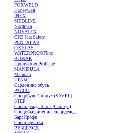
FOXWELD
Honeywell
INEX
MEDLINE
Nordman
NOVATEX
СИЗ Jeta Safety
PENTALAB
OXYPAS
WATERPROOFline
ВОЖАК
Продукция ProfLine
MANIPULA
Manulan
ПРАБО
Сардоникс обувь
РАССО
Спецобувь Сириус (SAVEL)
STEP
Спецодежда Sirius (Сириус)
Спецобъединение спецодежда
БарсПрофи
Спецперчатка
ВЕЗДЕХОД