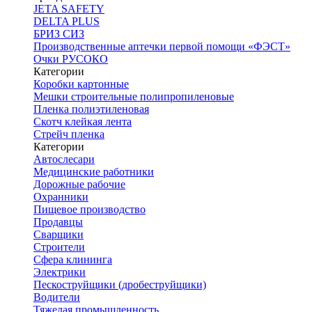
JETA SAFETY
DELTA PLUS
БРИЗ СИЗ
Производственные аптечки первой помощи «ФЭСТ»
Очки РУСОКО
Категории
Коробки картонные
Мешки строительные полипропиленовые
Пленка полиэтиленовая
Скотч клейкая лента
Стрейч пленка
Категории
Автослесари
Медицинские работники
Дорожные рабочие
Охранники
Пищевое производство
Продавцы
Сварщики
Строители
Сфера клининга
Электрики
Пескоструйщики (дробеструйщики)
Водители
Тяжелая промышленность