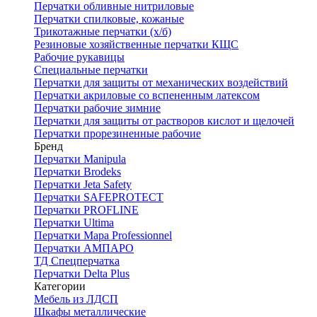
Перчатки обливные нитриловые
Перчатки спилковые, кожаные
Трикотажные перчатки (х/б)
Резиновые хозяйственные перчатки КЩС
Рабочие рукавицы
Специальные перчатки
Перчатки для защиты от механических воздействий
Перчатки акриловые со вспененным латексом
Перчатки рабочие зимние
Перчатки для защиты от растворов кислот и щелочей
Перчатки прорезиненные рабочие
Бренд
Перчатки Manipula
Перчатки Brodeks
Перчатки Jeta Safety
Перчатки SAFEPROTECT
Перчатки PROFLINE
Перчатки Ultima
Перчатки Мара Professionnel
Перчатки АМПАРО
ТД Спецперчатка
Перчатки Delta Plus
Категории
Мебель из ЛДСП
Шкафы металлические