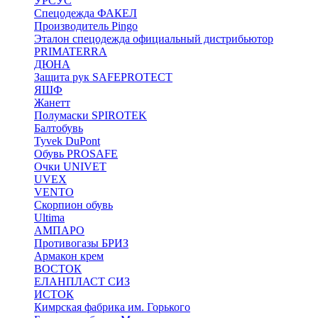
УРСУС
Спецодежда ФАКЕЛ
Производитель Pingo
Эталон спецодежда официальный дистрибьютор
PRIMATERRA
ДЮНА
Защита рук SAFEPROTECT
ЯШФ
Жанетт
Полумаски SPIROTEK
Балтобувь
Tyvek DuPont
Обувь PROSAFE
Очки UNIVET
UVEX
VENTO
Скорпион обувь
Ultima
АМПАРО
Противогазы БРИЗ
Армакон крем
ВОСТОК
ЕЛАНПЛАСТ СИЗ
ИСТОК
Кимрская фабрика им. Горького