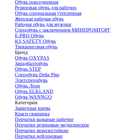
Обувь повседневная
Резиновая обувь для рабочих
Обувь специальная утепленная
Женская рабочая обувь
Рабочая обувь для мужчин
Спецобувь с заключением МИНПРОМТОРГ
E-PRO Обувь
KS SAFETY Обувь
Треккинговая обувь
Бренд
Обувь OXYPAS
Западбалтобувь
Обувь STEP
Спецобувь Delta Plus
Элитспецобувь
Обувь Леон
Обувь ELKLAND
Обувь WANNGO
Категории
Защитные крема
Краги сварщика
Перчатки кожаные рабочие
Перчатки резиновые медицинские
Перчатки морозостойкие
Перчатки нейлоновые