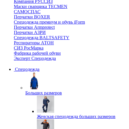
Компания РУССИЗ
Маски сварщика TECMEN
САМОСПАС
Перчатки BOXER
Спецодежда премиум и обувь iForm
Перчатки Armprotect
Перчатки АЗРИ
Спецодежда BALTSAFETY
Респираторы АТОН
СИЗ РосМарка
Фабрика рабочей обуви
Эксперт Спецодежда
Спецодежда
Больших размеров
Женская спецодежда больших размеров