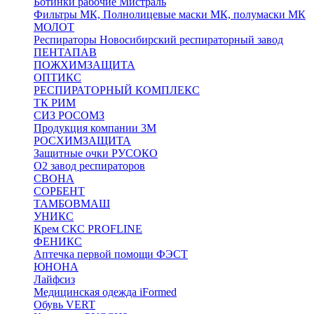
Ботинки рабочие Мистраль
Фильтры МК, Полнолицевые маски МК, полумаски МК
МОЛОТ
Респираторы Новосибирский респираторный завод
ПЕНТАПАВ
ПОЖХИМЗАЩИТА
ОПТИКС
РЕСПИРАТОРНЫЙ КОМПЛЕКС
ТК РИМ
СИЗ РОСОМЗ
Продукция компании 3M
РОСХИМЗАЩИТА
Защитные очки РУСОКО
О2 завод респираторов
СВОНА
СОРБЕНТ
ТАМБОВМАШ
УНИКС
Крем СКС PROFLINE
ФЕНИКС
Аптечка первой помощи ФЭСТ
ЮНОНА
Лайфсиз
Медицинская одежда iFormed
Обувь VERT