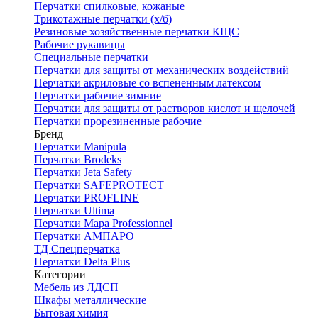
Перчатки спилковые, кожаные
Трикотажные перчатки (х/б)
Резиновые хозяйственные перчатки КЩС
Рабочие рукавицы
Специальные перчатки
Перчатки для защиты от механических воздействий
Перчатки акриловые со вспененным латексом
Перчатки рабочие зимние
Перчатки для защиты от растворов кислот и щелочей
Перчатки прорезиненные рабочие
Бренд
Перчатки Manipula
Перчатки Brodeks
Перчатки Jeta Safety
Перчатки SAFEPROTECT
Перчатки PROFLINE
Перчатки Ultima
Перчатки Мара Professionnel
Перчатки АМПАРО
ТД Спецперчатка
Перчатки Delta Plus
Категории
Мебель из ЛДСП
Шкафы металлические
Бытовая химия