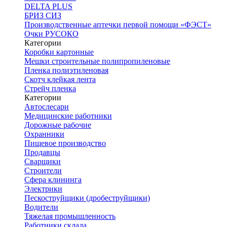
DELTA PLUS
БРИЗ СИЗ
Производственные аптечки первой помощи «ФЭСТ»
Очки РУСОКО
Категории
Коробки картонные
Мешки строительные полипропиленовые
Пленка полиэтиленовая
Скотч клейкая лента
Стрейч пленка
Категории
Автослесари
Медицинские работники
Дорожные рабочие
Охранники
Пищевое производство
Продавцы
Сварщики
Строители
Сфера клининга
Электрики
Пескоструйщики (дробеструйщики)
Водители
Тяжелая промышленность
Работники склада