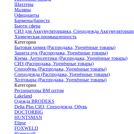
Шахтеры
Маляры
Официанты
Бармены/бариста
Бьюти сфера
СИЗ для Аккумуляторщика, Спецодежда Аккумуляторщи
Химическая промышленность
Категории
Бытовая химия (Распродажа, Уценённые товары)
Защита рук (Распродажа, Уценённые товары)
Крема, Антисептики (Распродажа, Уценённые товары)
СИЗ (Распродажа, Уценённые товары)
Спецобувь (Распродажа, Уценённые товары)
Спецодежда (Распродажа, Уценённые товары)
Хозтовары (Распродажа, Уценённые товары)
Категории
Респираторы ВМ оптом
Lakeland
Одежда BRODEKS
Delta Plus СИЗ, Спецодежда, Обувь
DOCTORBIG
HUNTSMAN
Elipse
FOXWELD
Honeywell