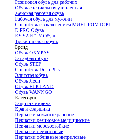
Резиновая обувь для рабочих
Обувь специальная утепленная
Женская рабочая обувь
Рабочая обувь для мужчин
Спецобувь с заключением МИНПРОМТОРГ
E-PRO Обувь
KS SAFETY Обувь
Треккинговая обувь
Бренд
Обувь OXYPAS
Западбалтобувь
Обувь STEP
Спецобувь Delta Plus
Элитспецобувь
Обувь Леон
Обувь ELKLAND
Обувь WANNGO
Категории
Защитные крема
Краги сварщика
Перчатки кожаные рабочие
Перчатки резиновые медицинские
Перчатки морозостойкие
Перчатки нейлоновые
Перчатки обливные нитриловые