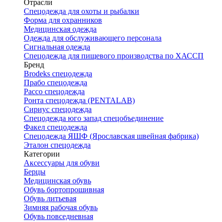
Отрасли
Спецодежда для охоты и рыбалки
Форма для охранников
Медицинская одежда
Одежда для обслуживающего персонала
Сигнальная одежда
Спецодежда для пищевого производства по ХАССП
Бренд
Brodeks спецодежда
Прабо спецодежда
Рассо спецодежда
Ронта спецодежда (PENTALAB)
Сириус спецодежда
Спецодежда юго запад спецобъединение
Факел спецодежда
Спецодежда ЯШФ (Ярославская швейная фабрика)
Эталон спецодежда
Категории
Аксессуары для обуви
Берцы
Медицинская обувь
Обувь бортопрошивная
Обувь литьевая
Зимняя рабочая обувь
Обувь повседневная