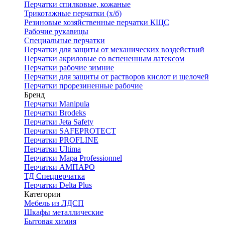
Перчатки спилковые, кожаные
Трикотажные перчатки (х/б)
Резиновые хозяйственные перчатки КЩС
Рабочие рукавицы
Специальные перчатки
Перчатки для защиты от механических воздействий
Перчатки акриловые со вспененным латексом
Перчатки рабочие зимние
Перчатки для защиты от растворов кислот и щелочей
Перчатки прорезиненные рабочие
Бренд
Перчатки Manipula
Перчатки Brodeks
Перчатки Jeta Safety
Перчатки SAFEPROTECT
Перчатки PROFLINE
Перчатки Ultima
Перчатки Мара Professionnel
Перчатки АМПАРО
ТД Спецперчатка
Перчатки Delta Plus
Категории
Мебель из ЛДСП
Шкафы металлические
Бытовая химия