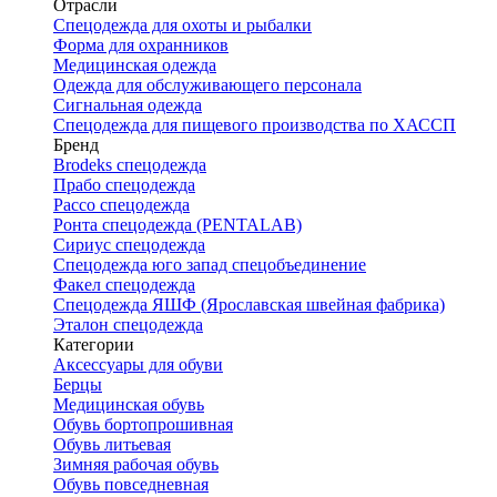
Отрасли
Спецодежда для охоты и рыбалки
Форма для охранников
Медицинская одежда
Одежда для обслуживающего персонала
Сигнальная одежда
Спецодежда для пищевого производства по ХАССП
Бренд
Brodeks спецодежда
Прабо спецодежда
Рассо спецодежда
Ронта спецодежда (PENTALAB)
Сириус спецодежда
Спецодежда юго запад спецобъединение
Факел спецодежда
Спецодежда ЯШФ (Ярославская швейная фабрика)
Эталон спецодежда
Категории
Аксессуары для обуви
Берцы
Медицинская обувь
Обувь бортопрошивная
Обувь литьевая
Зимняя рабочая обувь
Обувь повседневная