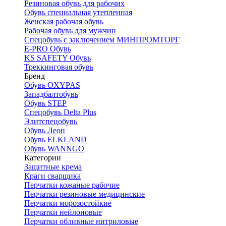
Резиновая обувь для рабочих
Обувь специальная утепленная
Женская рабочая обувь
Рабочая обувь для мужчин
Спецобувь с заключением МИНПРОМТОРГ
E-PRO Обувь
KS SAFETY Обувь
Треккинговая обувь
Бренд
Обувь OXYPAS
Западбалтобувь
Обувь STEP
Спецобувь Delta Plus
Элитспецобувь
Обувь Леон
Обувь ELKLAND
Обувь WANNGO
Категории
Защитные крема
Краги сварщика
Перчатки кожаные рабочие
Перчатки резиновые медицинские
Перчатки морозостойкие
Перчатки нейлоновые
Перчатки обливные нитриловые