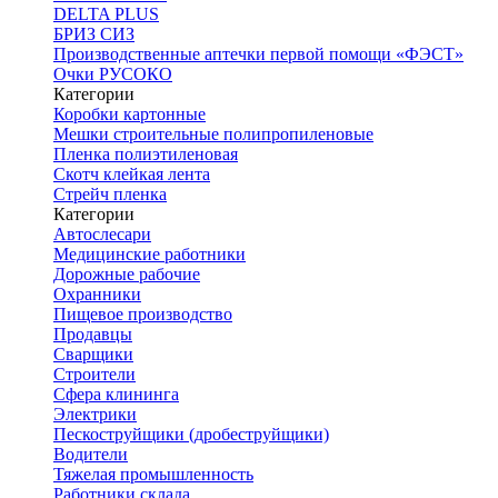
DELTA PLUS
БРИЗ СИЗ
Производственные аптечки первой помощи «ФЭСТ»
Очки РУСОКО
Категории
Коробки картонные
Мешки строительные полипропиленовые
Пленка полиэтиленовая
Скотч клейкая лента
Стрейч пленка
Категории
Автослесари
Медицинские работники
Дорожные рабочие
Охранники
Пищевое производство
Продавцы
Сварщики
Строители
Сфера клининга
Электрики
Пескоструйщики (дробеструйщики)
Водители
Тяжелая промышленность
Работники склада