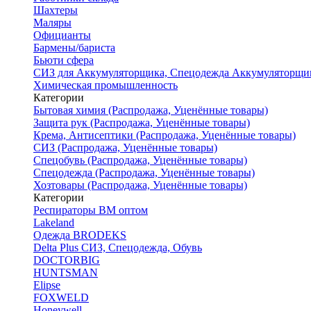
Шахтеры
Маляры
Официанты
Бармены/бариста
Бьюти сфера
СИЗ для Аккумуляторщика, Спецодежда Аккумуляторщи
Химическая промышленность
Категории
Бытовая химия (Распродажа, Уценённые товары)
Защита рук (Распродажа, Уценённые товары)
Крема, Антисептики (Распродажа, Уценённые товары)
СИЗ (Распродажа, Уценённые товары)
Спецобувь (Распродажа, Уценённые товары)
Спецодежда (Распродажа, Уценённые товары)
Хозтовары (Распродажа, Уценённые товары)
Категории
Респираторы ВМ оптом
Lakeland
Одежда BRODEKS
Delta Plus СИЗ, Спецодежда, Обувь
DOCTORBIG
HUNTSMAN
Elipse
FOXWELD
Honeywell