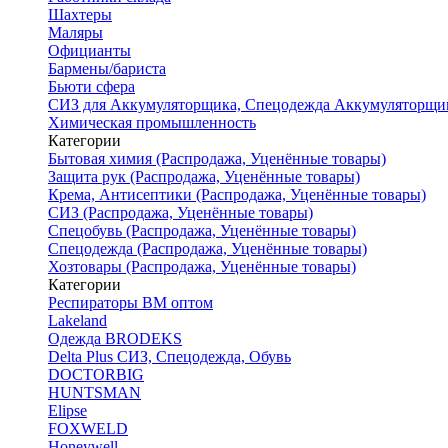
Шахтеры
Маляры
Официанты
Бармены/бариста
Бьюти сфера
СИЗ для Аккумуляторщика, Спецодежда Аккумуляторщи
Химическая промышленность
Категории
Бытовая химия (Распродажа, Уценённые товары)
Защита рук (Распродажа, Уценённые товары)
Крема, Антисептики (Распродажа, Уценённые товары)
СИЗ (Распродажа, Уценённые товары)
Спецобувь (Распродажа, Уценённые товары)
Спецодежда (Распродажа, Уценённые товары)
Хозтовары (Распродажа, Уценённые товары)
Категории
Респираторы ВМ оптом
Lakeland
Одежда BRODEKS
Delta Plus СИЗ, Спецодежда, Обувь
DOCTORBIG
HUNTSMAN
Elipse
FOXWELD
Honeywell