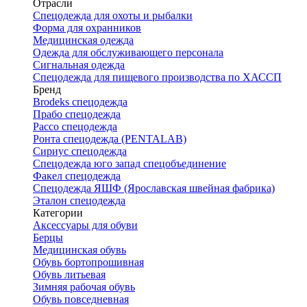
Отрасли
Спецодежда для охоты и рыбалки
Форма для охранников
Медицинская одежда
Одежда для обслуживающего персонала
Сигнальная одежда
Спецодежда для пищевого производства по ХАССП
Бренд
Brodeks спецодежда
Прабо спецодежда
Рассо спецодежда
Ронта спецодежда (PENTALAB)
Сириус спецодежда
Спецодежда юго запад спецобъединение
Факел спецодежда
Спецодежда ЯШФ (Ярославская швейная фабрика)
Эталон спецодежда
Категории
Аксессуары для обуви
Берцы
Медицинская обувь
Обувь бортопрошивная
Обувь литьевая
Зимняя рабочая обувь
Обувь повседневная