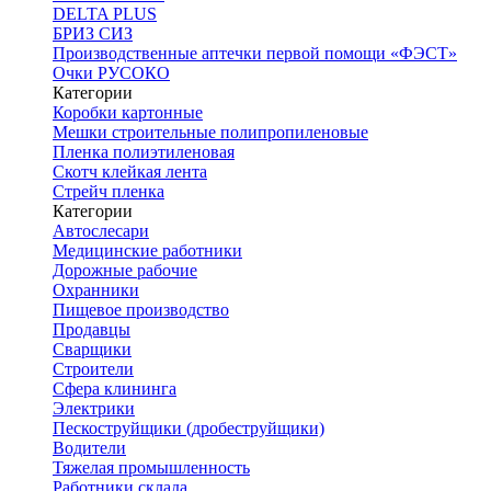
DELTA PLUS
БРИЗ СИЗ
Производственные аптечки первой помощи «ФЭСТ»
Очки РУСОКО
Категории
Коробки картонные
Мешки строительные полипропиленовые
Пленка полиэтиленовая
Скотч клейкая лента
Стрейч пленка
Категории
Автослесари
Медицинские работники
Дорожные рабочие
Охранники
Пищевое производство
Продавцы
Сварщики
Строители
Сфера клининга
Электрики
Пескоструйщики (дробеструйщики)
Водители
Тяжелая промышленность
Работники склада