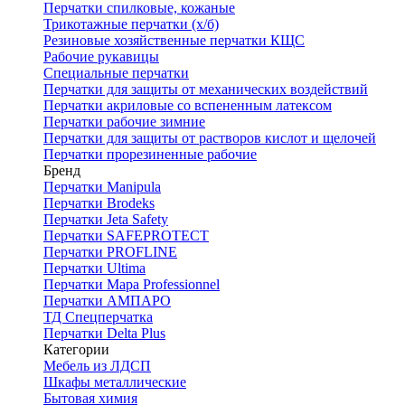
Перчатки спилковые, кожаные
Трикотажные перчатки (х/б)
Резиновые хозяйственные перчатки КЩС
Рабочие рукавицы
Специальные перчатки
Перчатки для защиты от механических воздействий
Перчатки акриловые со вспененным латексом
Перчатки рабочие зимние
Перчатки для защиты от растворов кислот и щелочей
Перчатки прорезиненные рабочие
Бренд
Перчатки Manipula
Перчатки Brodeks
Перчатки Jeta Safety
Перчатки SAFEPROTECT
Перчатки PROFLINE
Перчатки Ultima
Перчатки Мара Professionnel
Перчатки АМПАРО
ТД Спецперчатка
Перчатки Delta Plus
Категории
Мебель из ЛДСП
Шкафы металлические
Бытовая химия