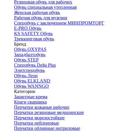
Резиновая обувь для рабочих
Обувь специальная утепленная
Женская рабочая обувь
Рабочая обувь для мужчин
Спецобувь с заключением МИНПРОМТОРГ
E-PRO Обувь
KS SAFETY Обувь
Треккинговая обувь
Бренд
Обувь OXYPAS
Западбалтобувь
Обувь STEP
Спецобувь Delta Plus
Элитспецобувь
Обувь Леон
Обувь ELKLAND
Обувь WANNGO
Категории
Защитные крема
Краги сварщика
Перчатки кожаные рабочие
Перчатки резиновые медицинские
Перчатки морозостойкие
Перчатки нейлоновые
Перчатки обливные нитриловые