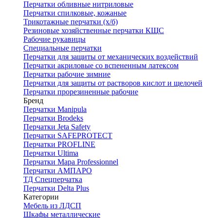
Перчатки обливные нитриловые
Перчатки спилковые, кожаные
Трикотажные перчатки (х/б)
Резиновые хозяйственные перчатки КЩС
Рабочие рукавицы
Специальные перчатки
Перчатки для защиты от механических воздействий
Перчатки акриловые со вспененным латексом
Перчатки рабочие зимние
Перчатки для защиты от растворов кислот и щелочей
Перчатки прорезиненные рабочие
Бренд
Перчатки Manipula
Перчатки Brodeks
Перчатки Jeta Safety
Перчатки SAFEPROTECT
Перчатки PROFLINE
Перчатки Ultima
Перчатки Мара Professionnel
Перчатки АМПАРО
ТД Спецперчатка
Перчатки Delta Plus
Категории
Мебель из ЛДСП
Шкафы металлические