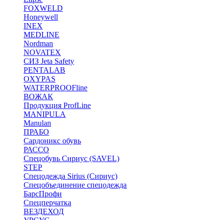
FOXWELD
Honeywell
INEX
MEDLINE
Nordman
NOVATEX
СИЗ Jeta Safety
PENTALAB
OXYPAS
WATERPROOFline
ВОЖАК
Продукция ProfLine
MANIPULA
Manulan
ПРАБО
Сардоникс обувь
РАССО
Спецобувь Сириус (SAVEL)
STEP
Спецодежда Sirius (Сириус)
Спецобъединение спецодежда
БарсПрофи
Спецперчатка
ВЕЗДЕХОД