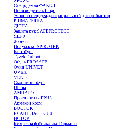
УРСУС
Спецодежда ФАКЕЛ
Производитель Pingo
Эталон спецодежда официальный дистрибьютор
PRIMATERRA
ДЮНА
Защита рук SAFEPROTECT
ЯШФ
Жанетт
Полумаски SPIROTEK
Балтобувь
Tyvek DuPont
Обувь PROSAFE
Очки UNIVET
UVEX
VENTO
Скорпион обувь
Ultima
АМПАРО
Противогазы БРИЗ
Армакон крем
ВОСТОК
ЕЛАНПЛАСТ СИЗ
ИСТОК
Кимрская фабрика им. Горького