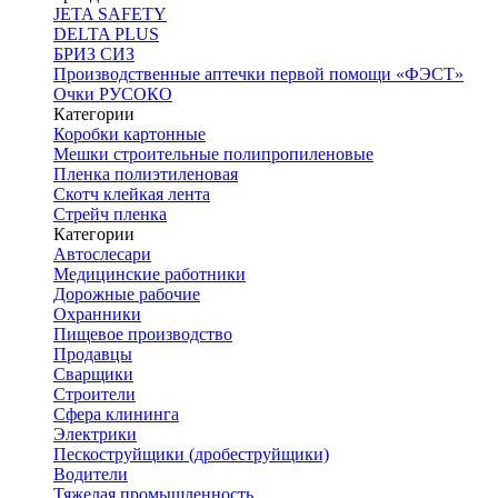
JETA SAFETY
DELTA PLUS
БРИЗ СИЗ
Производственные аптечки первой помощи «ФЭСТ»
Очки РУСОКО
Категории
Коробки картонные
Мешки строительные полипропиленовые
Пленка полиэтиленовая
Скотч клейкая лента
Стрейч пленка
Категории
Автослесари
Медицинские работники
Дорожные рабочие
Охранники
Пищевое производство
Продавцы
Сварщики
Строители
Сфера клининга
Электрики
Пескоструйщики (дробеструйщики)
Водители
Тяжелая промышленность