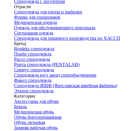
Спецодежда с логотипом
Отрасли
Спецодежда для охоты и рыбалки
Форма для охранников
Медицинская одежда
Одежда для обслуживающего персонала
Сигнальная одежда
Спецодежда для пищевого производства по ХАССП
Бренд
Brodeks спецодежда
Прабо спецодежда
Рассо спецодежда
Ронта спецодежда (PENTALAB)
Сириус спецодежда
Спецодежда юго запад спецобъединение
Факел спецодежда
Спецодежда ЯШФ (Ярославская швейная фабрика)
Эталон спецодежда
Категории
Аксессуары для обуви
Берцы
Медицинская обувь
Обувь бортопрошивная
Обувь литьевая
Зимняя рабочая обувь