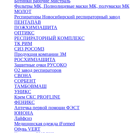
Ботинки рабочие Мистраль
Фильтры МК, Полнолицевые маски МК, полумаски МК
МОЛОТ
Респираторы Новосибирский респираторный завод
ПЕНТАПАВ
ПОЖХИМЗАЩИТА
ОПТИКС
РЕСПИРАТОРНЫЙ КОМПЛЕКС
ТК РИМ
СИЗ РОСОМЗ
Продукция компании 3M
РОСХИМЗАЩИТА
Защитные очки РУСОКО
О2 завод респираторов
СВОНА
СОРБЕНТ
ТАМБОВМАШ
УНИКС
Крем СКС PROFLINE
ФЕНИКС
Аптечка первой помощи ФЭСТ
ЮНОНА
Лайфсиз
Медицинская одежда iFormed
Обувь VERT