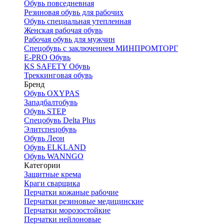
Обувь повседневная
Резиновая обувь для рабочих
Обувь специальная утепленная
Женская рабочая обувь
Рабочая обувь для мужчин
Спецобувь с заключением МИНПРОМТОРГ
E-PRO Обувь
KS SAFETY Обувь
Треккинговая обувь
Бренд
Обувь OXYPAS
Западбалтобувь
Обувь STEP
Спецобувь Delta Plus
Элитспецобувь
Обувь Леон
Обувь ELKLAND
Обувь WANNGO
Категории
Защитные крема
Краги сварщика
Перчатки кожаные рабочие
Перчатки резиновые медицинские
Перчатки морозостойкие
Перчатки нейлоновые