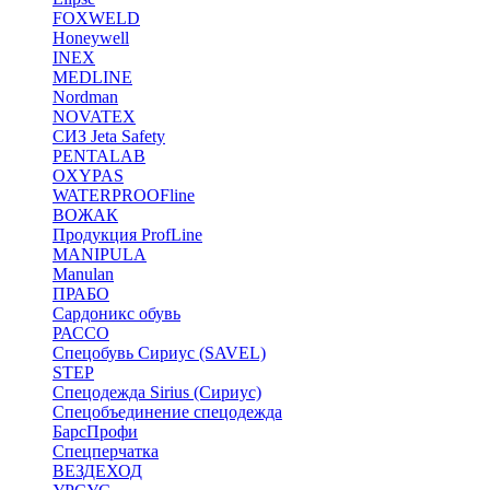
FOXWELD
Honeywell
INEX
MEDLINE
Nordman
NOVATEX
СИЗ Jeta Safety
PENTALAB
OXYPAS
WATERPROOFline
ВОЖАК
Продукция ProfLine
MANIPULA
Manulan
ПРАБО
Сардоникс обувь
РАССО
Спецобувь Сириус (SAVEL)
STEP
Спецодежда Sirius (Сириус)
Спецобъединение спецодежда
БарсПрофи
Спецперчатка
ВЕЗДЕХОД