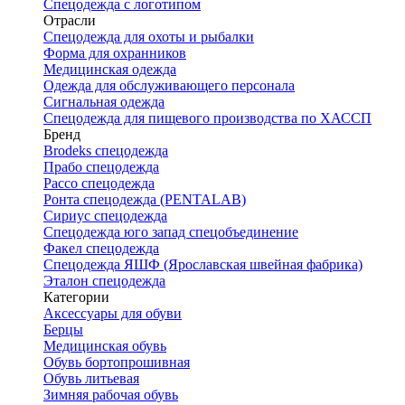
Спецодежда с логотипом
Отрасли
Спецодежда для охоты и рыбалки
Форма для охранников
Медицинская одежда
Одежда для обслуживающего персонала
Сигнальная одежда
Спецодежда для пищевого производства по ХАССП
Бренд
Brodeks спецодежда
Прабо спецодежда
Рассо спецодежда
Ронта спецодежда (PENTALAB)
Сириус спецодежда
Спецодежда юго запад спецобъединение
Факел спецодежда
Спецодежда ЯШФ (Ярославская швейная фабрика)
Эталон спецодежда
Категории
Аксессуары для обуви
Берцы
Медицинская обувь
Обувь бортопрошивная
Обувь литьевая
Зимняя рабочая обувь