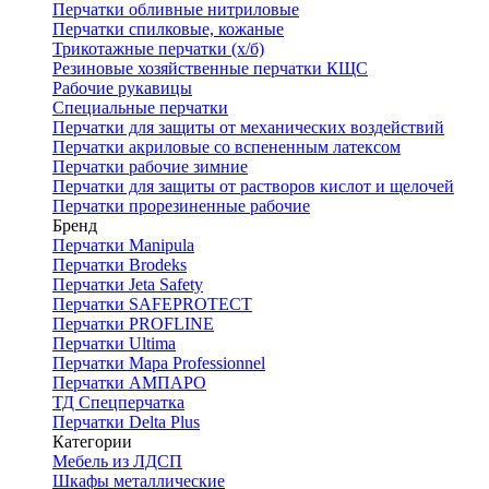
Перчатки обливные нитриловые
Перчатки спилковые, кожаные
Трикотажные перчатки (х/б)
Резиновые хозяйственные перчатки КЩС
Рабочие рукавицы
Специальные перчатки
Перчатки для защиты от механических воздействий
Перчатки акриловые со вспененным латексом
Перчатки рабочие зимние
Перчатки для защиты от растворов кислот и щелочей
Перчатки прорезиненные рабочие
Бренд
Перчатки Manipula
Перчатки Brodeks
Перчатки Jeta Safety
Перчатки SAFEPROTECT
Перчатки PROFLINE
Перчатки Ultima
Перчатки Мара Professionnel
Перчатки АМПАРО
ТД Спецперчатка
Перчатки Delta Plus
Категории
Мебель из ЛДСП
Шкафы металлические