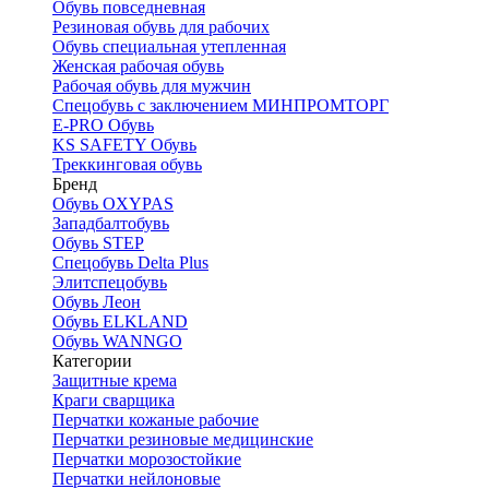
Обувь повседневная
Резиновая обувь для рабочих
Обувь специальная утепленная
Женская рабочая обувь
Рабочая обувь для мужчин
Спецобувь с заключением МИНПРОМТОРГ
E-PRO Обувь
KS SAFETY Обувь
Треккинговая обувь
Бренд
Обувь OXYPAS
Западбалтобувь
Обувь STEP
Спецобувь Delta Plus
Элитспецобувь
Обувь Леон
Обувь ELKLAND
Обувь WANNGO
Категории
Защитные крема
Краги сварщика
Перчатки кожаные рабочие
Перчатки резиновые медицинские
Перчатки морозостойкие
Перчатки нейлоновые