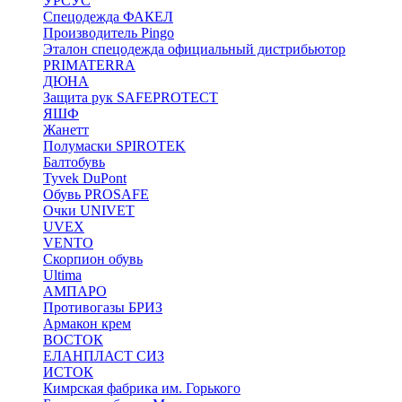
УРСУС
Спецодежда ФАКЕЛ
Производитель Pingo
Эталон спецодежда официальный дистрибьютор
PRIMATERRA
ДЮНА
Защита рук SAFEPROTECT
ЯШФ
Жанетт
Полумаски SPIROTEK
Балтобувь
Tyvek DuPont
Обувь PROSAFE
Очки UNIVET
UVEX
VENTO
Скорпион обувь
Ultima
АМПАРО
Противогазы БРИЗ
Армакон крем
ВОСТОК
ЕЛАНПЛАСТ СИЗ
ИСТОК
Кимрская фабрика им. Горького