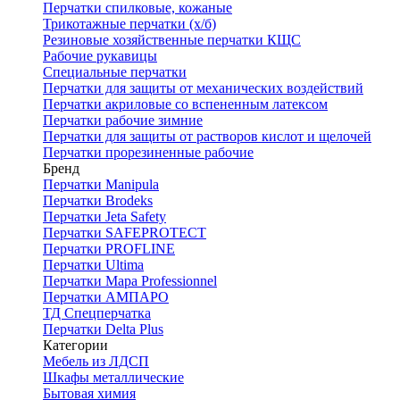
Перчатки спилковые, кожаные
Трикотажные перчатки (х/б)
Резиновые хозяйственные перчатки КЩС
Рабочие рукавицы
Специальные перчатки
Перчатки для защиты от механических воздействий
Перчатки акриловые со вспененным латексом
Перчатки рабочие зимние
Перчатки для защиты от растворов кислот и щелочей
Перчатки прорезиненные рабочие
Бренд
Перчатки Manipula
Перчатки Brodeks
Перчатки Jeta Safety
Перчатки SAFEPROTECT
Перчатки PROFLINE
Перчатки Ultima
Перчатки Мара Professionnel
Перчатки АМПАРО
ТД Спецперчатка
Перчатки Delta Plus
Категории
Мебель из ЛДСП
Шкафы металлические
Бытовая химия