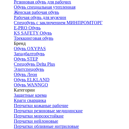
Резиновая обувь для рабочих
Обувь специальная утепленная
Женская рабочая обувь
Рабочая обувь для мужчин
Спецобувь с заключением МИНПРОМТОРГ
E-PRO Обувь
KS SAFETY Обувь
Треккинговая обувь
Бренд
Обувь OXYPAS
Западбалтобувь
Обувь STEP
Спецобувь Delta Plus
Элитспецобувь
Обувь Леон
Обувь ELKLAND
Обувь WANNGO
Категории
Защитные крема
Краги сварщика
Перчатки кожаные рабочие
Перчатки резиновые медицинские
Перчатки морозостойкие
Перчатки нейлоновые
Перчатки обливные нитриловые