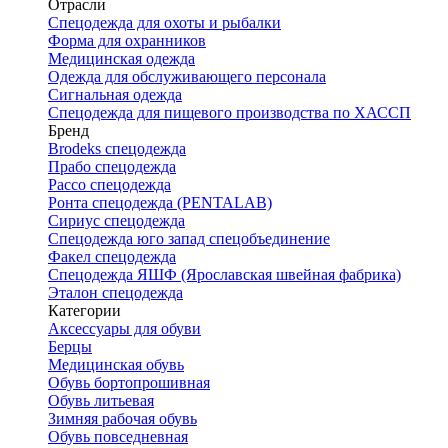
Отрасли
Спецодежда для охоты и рыбалки
Форма для охранников
Медицинская одежда
Одежда для обслуживающего персонала
Сигнальная одежда
Спецодежда для пищевого производства по ХАССП
Бренд
Brodeks спецодежда
Прабо спецодежда
Рассо спецодежда
Ронта спецодежда (PENTALAB)
Сириус спецодежда
Спецодежда юго запад спецобъединение
Факел спецодежда
Спецодежда ЯШФ (Ярославская швейная фабрика)
Эталон спецодежда
Категории
Аксессуары для обуви
Берцы
Медицинская обувь
Обувь бортопрошивная
Обувь литьевая
Зимняя рабочая обувь
Обувь повседневная