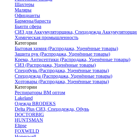
Шахтеры
Маляры
Официанты
Бармены/бариста
Бьюти сфера
СИЗ для Аккумуляторщика, Спецодежда Аккумуляторщи
Химическая промышленность
Категории
Бытовая химия (Распродажа, Уценённые товары)
Защита рук (Распродажа, Уценённые товары)
Крема, Антисептики (Распродажа, Уценённые товары)
СИЗ (Распродажа, Уценённые товары)
Спецобувь (Распродажа, Уценённые товары)
Спецодежда (Распродажа, Уценённые товары)
Хозтовары (Распродажа, Уценённые товары)
Категории
Респираторы ВМ оптом
Lakeland
Одежда BRODEKS
Delta Plus СИЗ, Спецодежда, Обувь
DOCTORBIG
HUNTSMAN
Elipse
FOXWELD
Honeywell