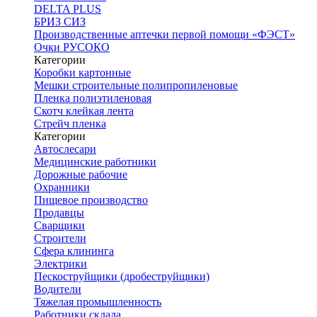
DELTA PLUS
БРИЗ СИЗ
Производственные аптечки первой помощи «ФЭСТ»
Очки РУСОКО
Категории
Коробки картонные
Мешки строительные полипропиленовые
Пленка полиэтиленовая
Скотч клейкая лента
Стрейч пленка
Категории
Автослесари
Медицинские работники
Дорожные рабочие
Охранники
Пищевое производство
Продавцы
Сварщики
Строители
Сфера клининга
Электрики
Пескоструйщики (дробеструйщики)
Водители
Тяжелая промышленность
Работники склада