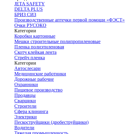
JETA SAFETY
DELTA PLUS
БРИЗ СИЗ
Производственные аптечки первой помощи «ФЭСТ»
Очки РУСОКО
Категории
Коробки картонные
Мешки строительные полипропиленовые
Пленка полиэтиленовая
Скотч клейкая лента
Стрейч пленка
Категории
Автослесари
Медицинские работники
Дорожные рабочие
Охранники
Пищевое производство
Продавцы
Сварщики
Строители
Сфера клининга
Электрики
Пескоструйщики (дробеструйщики)
Водители
Тяжелая промышленность