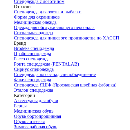
Спецодежда с логотипом
Отрасли
Спецодежда для охоты и рыбалки
Форма для охранников
Медицинская одежда
Одежда для обслуживающего персонала
Сигнальная одежда
Спецодежда для пищевого производства по ХАССП
Бренд
Brodeks спецодежда
Прабо спецодежда
Рассо спецодежда
Ронта спецодежда (PENTALAB)
Сириус спецодежда
Спецодежда юго запад спецобъединение
Факел спецодежда
Спецодежда ЯШФ (Ярославская швейная фабрика)
Эталон спецодежда
Категории
Аксессуары для обуви
Берцы
Медицинская обувь
Обувь бортопрошивная
Обувь литьевая
Зимняя рабочая обувь