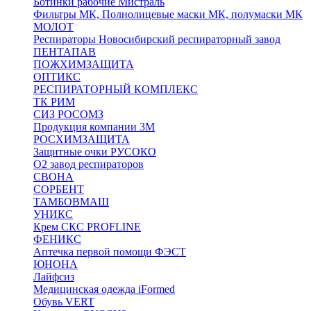
Ботинки рабочие Мистраль
Фильтры МК, Полнолицевые маски МК, полумаски МК
МОЛОТ
Респираторы Новосибирский респираторный завод
ПЕНТАПАВ
ПОЖХИМЗАЩИТА
ОПТИКС
РЕСПИРАТОРНЫЙ КОМПЛЕКС
ТК РИМ
СИЗ РОСОМЗ
Продукция компании 3M
РОСХИМЗАЩИТА
Защитные очки РУСОКО
О2 завод респираторов
СВОНА
СОРБЕНТ
ТАМБОВМАШ
УНИКС
Крем СКС PROFLINE
ФЕНИКС
Аптечка первой помощи ФЭСТ
ЮНОНА
Лайфсиз
Медицинская одежда iFormed
Обувь VERT