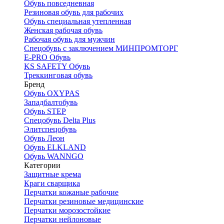
Обувь повседневная
Резиновая обувь для рабочих
Обувь специальная утепленная
Женская рабочая обувь
Рабочая обувь для мужчин
Спецобувь с заключением МИНПРОМТОРГ
E-PRO Обувь
KS SAFETY Обувь
Треккинговая обувь
Бренд
Обувь OXYPAS
Западбалтобувь
Обувь STEP
Спецобувь Delta Plus
Элитспецобувь
Обувь Леон
Обувь ELKLAND
Обувь WANNGO
Категории
Защитные крема
Краги сварщика
Перчатки кожаные рабочие
Перчатки резиновые медицинские
Перчатки морозостойкие
Перчатки нейлоновые