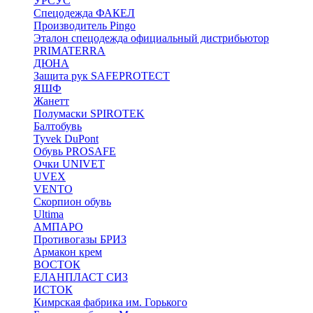
УРСУС
Спецодежда ФАКЕЛ
Производитель Pingo
Эталон спецодежда официальный дистрибьютор
PRIMATERRA
ДЮНА
Защита рук SAFEPROTECT
ЯШФ
Жанетт
Полумаски SPIROTEK
Балтобувь
Tyvek DuPont
Обувь PROSAFE
Очки UNIVET
UVEX
VENTO
Скорпион обувь
Ultima
АМПАРО
Противогазы БРИЗ
Армакон крем
ВОСТОК
ЕЛАНПЛАСТ СИЗ
ИСТОК
Кимрская фабрика им. Горького