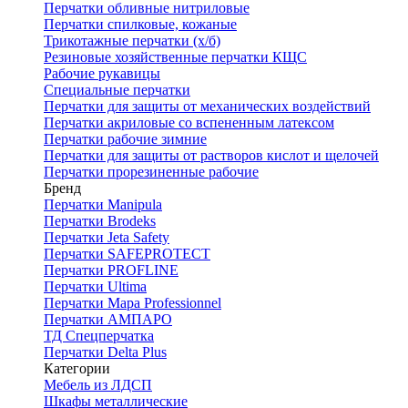
Перчатки обливные нитриловые
Перчатки спилковые, кожаные
Трикотажные перчатки (х/б)
Резиновые хозяйственные перчатки КЩС
Рабочие рукавицы
Специальные перчатки
Перчатки для защиты от механических воздействий
Перчатки акриловые со вспененным латексом
Перчатки рабочие зимние
Перчатки для защиты от растворов кислот и щелочей
Перчатки прорезиненные рабочие
Бренд
Перчатки Manipula
Перчатки Brodeks
Перчатки Jeta Safety
Перчатки SAFEPROTECT
Перчатки PROFLINE
Перчатки Ultima
Перчатки Мара Professionnel
Перчатки АМПАРО
ТД Спецперчатка
Перчатки Delta Plus
Категории
Мебель из ЛДСП
Шкафы металлические