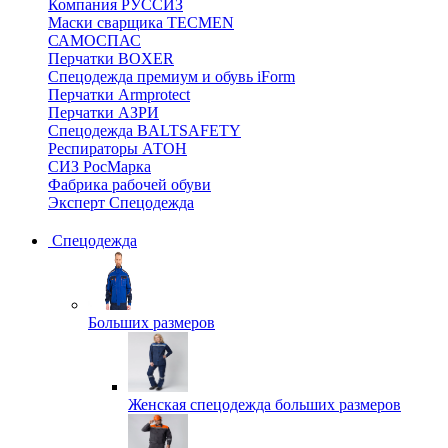
Компания РУССИЗ
Маски сварщика TECMEN
САМОСПАС
Перчатки BOXER
Спецодежда премиум и обувь iForm
Перчатки Armprotect
Перчатки АЗРИ
Спецодежда BALTSAFETY
Респираторы АТОН
СИЗ РосМарка
Фабрика рабочей обуви
Эксперт Спецодежда
Спецодежда
Больших размеров
Женская спецодежда больших размеров