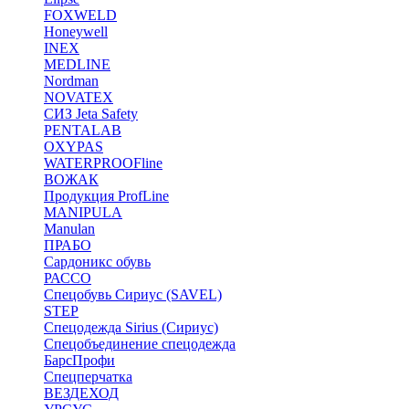
FOXWELD
Honeywell
INEX
MEDLINE
Nordman
NOVATEX
СИЗ Jeta Safety
PENTALAB
OXYPAS
WATERPROOFline
ВОЖАК
Продукция ProfLine
MANIPULA
Manulan
ПРАБО
Сардоникс обувь
РАССО
Спецобувь Сириус (SAVEL)
STEP
Спецодежда Sirius (Сириус)
Спецобъединение спецодежда
БарсПрофи
Спецперчатка
ВЕЗДЕХОД